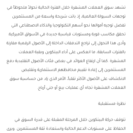
‬تحقق‭ ‬مكاسب‭ ‬قوية‭ ‬ومستويات‭ ‬قياسية‭ ‬جديدة‭ ‬في‭ ‬الأسواق‭ ‬الأميركية‭.
‬العملات‭ ‬المشفرة‭ ‬تجاه‭ ‬أي‭ ‬عمليات‭ ‬بيع‭ ‬أو‭ ‬جني‭ ‬أرباح‭.‬
نظرة‭ ‬مستقبلية