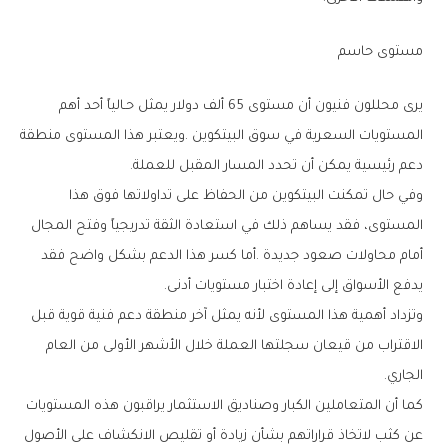
مستوى‭ ‬حاسم
‬دعم‭ ‬رئيسية‭ ‬يمكن‭ ‬أن‭ ‬تحدد‭ ‬المسار‭ ‬المقبل‭ ‬للعملة‭.‬
‬يدفع‭ ‬الأسواق‭ ‬إلى‭ ‬إعادة‭ ‬اختبار‭ ‬مستويات‭ ‬أدنى‭.‬
‬الجاري‭.‬