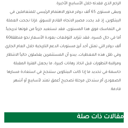
‬الزخم‭ ‬الذي‭ ‬فقدته‭ ‬خلال‭ ‬الأسابيع‭ ‬الأخيرة‭.‬
‬في‭ ‬التماسك‭ ‬فوق‭ ‬هذا‭ ‬المستوى،‭ ‬فقد‭ ‬تستعيد‭ ‬جزءاً‭ ‬من‭ ‬قوتها‭ ‬تدريجياً‭.
‬أما‭ ‬في‭ ‬حال‭ ‬كسره،‭ ‬فقد‭ ‬تتزايد‭ ‬التوقعات‭ ‬بعودة‭ ‬الأسعار‭ ‬نحو‭ ‬منطقة‭ ‬60‭
‬ألف‭ ‬دولار‭ ‬التي‭ ‬تمثل‭ ‬أحد‭ ‬أبرز‭ ‬مستويات‭ ‬الدعم‭ ‬التاريخية‭ ‬خلال‭ ‬العام‭ ‬الجاري‭.‬
‬قادمة‭.‬
مقالات ذات صلة