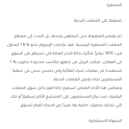
‬المشفرة‭.‬
ضغوط‭ ‬على‭ ‬العملات‭ ‬البديلة
‬قرب‭ ‬1870‭ ‬دولاراً،‭ ‬متأثرة‭ ‬بحالة‭ ‬الحذر‭ ‬العامة‭ ‬التي‭ ‬تسيطر‭ ‬على‭ ‬السوق‭.‬
في‭ ‬المقابل،‭ ‬تمكنت‭ ‬الريبل‭ ‬من‭ ‬تحقيق‭ ‬مكاسب‭ ‬محدودة‭ ‬تجاوزت‭ ‬1‭ %‬،‭
‬المستثمرين‭ ‬تجاه‭ ‬بعض‭ ‬العملات‭ ‬البديلة‭.‬
‬التي‭ ‬تمتلك‭ ‬محفزات‭ ‬خاصة‭ ‬بها‭ ‬بعيداً‭ ‬عن‭ ‬الاتجاه‭ ‬العام‭ ‬للسوق‭.‬
السيولة‭ ‬الاستثمارية