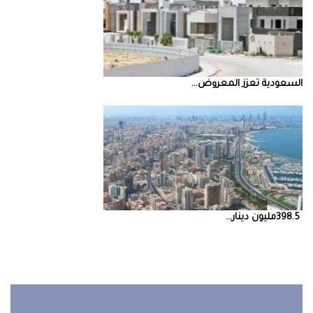
السعودية‭ ‬تعزز‭ ‬المعروض‭ ...
398.5‭ ‬مليون‭ ‬دينار‭ ...