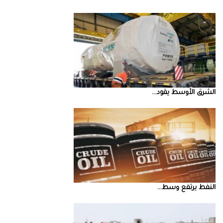
الشرق‭ ‬الأوسط‭ ‬يقود‭ ...
النفط‭ ‬يرتفع‭ ‬وسط‭ ...