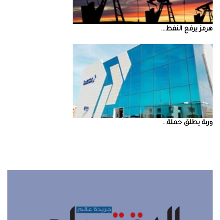
‮‬هرمز‮‬‭ ‬يرفع‭ ‬النفط‭ ...
‮‬وربة‮‬‭ ‬يطلق‭ ‬حملة‭ ...