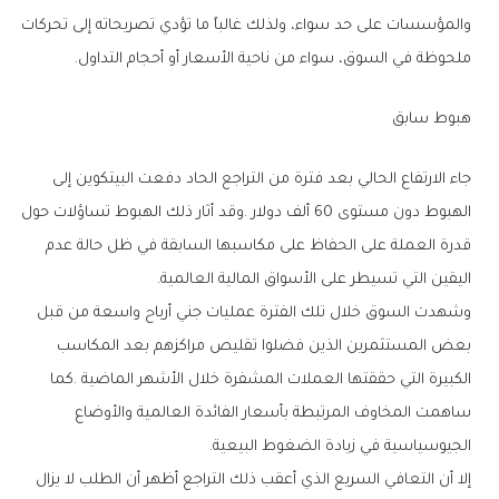
‬ملحوظة‭ ‬في‭ ‬السوق،‭ ‬سواء‭ ‬من‭ ‬ناحية‭ ‬الأسعار‭ ‬أو‭ ‬أحجام‭ ‬التداول‭.‬
هبوط‭ ‬سابق
‬اليقين‭ ‬التي‭ ‬تسيطر‭ ‬على‭ ‬الأسواق‭ ‬المالية‭ ‬العالمية‭.‬
‬الجيوسياسية‭ ‬في‭ ‬زيادة‭ ‬الضغوط‭ ‬البيعية‭.‬