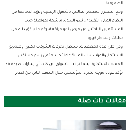
‬الصعودية‭.‬
‬تقلبات‭ ‬ومخاطر‭ ‬كبيرة‭.‬
‬تؤكد‭ ‬عودة‭ ‬موجة‭ ‬الشراء‭ ‬المؤسسي‭ ‬خلال‭ ‬النصف‭ ‬الثاني‭ ‬من‭ ‬العام‭.‬
مقالات ذات صلة