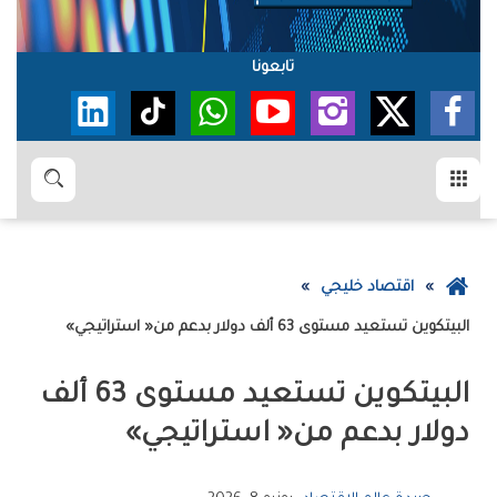
تابعونا
القائمة
بحث
عودة
اقتصاد خليجي
إلى
البيتكوين‭ ‬تستعيد‭ ‬مستوى‭ ‬63‭ ‬ألف‭ ‬دولار‭ ‬بدعم‭ ‬من‭ ‬‮«‬استراتيجي‮»‬
الصفحة
الرئيسية
‬دولار‭ ‬بدعم‭ ‬من‭ ‬‮«‬استراتيجي‮»‬