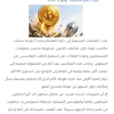
جريدة عالم الاقتصاد
يونيو 8, 2026
‬إمكانية‭ ‬دخول‭ ‬السوق‭ ‬في‭ ‬موجة‭ ‬تصحيح‭ ‬أعمق‭.‬