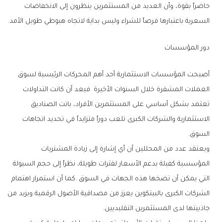
‬السعرية‭ ‬باعتبارها‭ ‬فرصاً‭ ‬للشراء‭ ‬وليس‭ ‬بداية‭ ‬لاتجاه‭ ‬هبوطي‭ ‬طويل‭ ‬الأمد‭.‬
دور‭ ‬المؤسسات
‬السوق‭.‬
‬جاذبيتها‭ ‬لدى‭ ‬المستثمرين‭ ‬التقليديين‭.‬