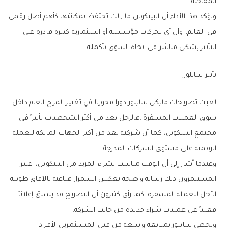
‬المفاجئة‭.‬
‬التأثير‭ ‬بشكل‭ ‬مباشر‭ ‬في‭ ‬اتجاه‭ ‬السوق‭ ‬بأكمله‭.‬
تأثير‭ ‬سايلور
‬الرقمية‭ ‬على‭ ‬مستوى‭ ‬الشركات‭ ‬المدرجة‭.‬
‬فعلياً‭ ‬عن‭ ‬عمليات‭ ‬شراء‭ ‬جديدة‭ ‬من‭ ‬جانب‭ ‬الشركة‭.‬