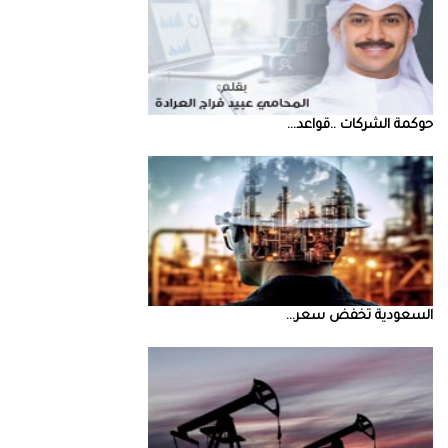
حوكمة‭ ‬الشركات‭.. ‬قواعد‭ ...
السعودية‭ ‬تخفض‭ ‬سعر‭ ...