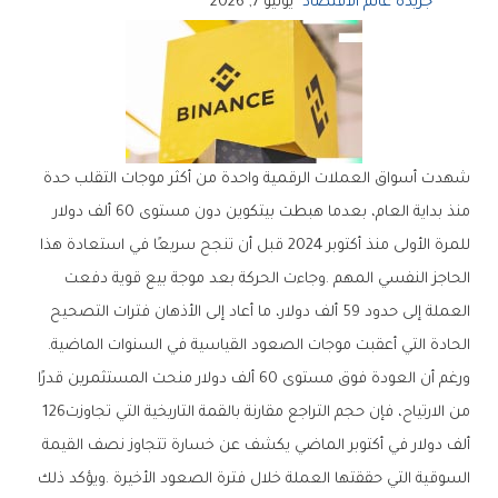
جريدة عالم الاقتصاد
يونيو 7, 2026
‬الحادة‭ ‬التي‭ ‬أعقبت‭ ‬موجات‭ ‬الصعود‭ ‬القياسية‭ ‬في‭ ‬السنوات‭ ‬الماضية‭.‬
‬من‭ ‬الارتياح،‭ ‬فإن‭ ‬حجم‭ ‬التراجع‭ ‬مقارنة‭ ‬بالقمة‭ ‬التاريخية‭ ‬التي‭ ‬تجاوزت‭ ‬126‭