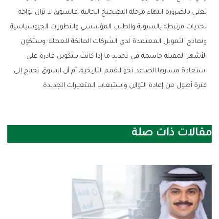
‬فترة‭ ‬أطول‭ ‬من‭ ‬إعادة‭ ‬التوازن‭ ‬واستيعاب‭ ‬المتغيرات‭ ‬الجديدة‭.‬
مقالات ذات صلة