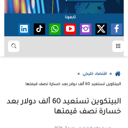
تابعونا
القائمة
بحث
عودة
اقتصاد خليجي
إلى
‮‬البيتكوين‮‬‭ ‬تستعيد‭ ‬60‭ ‬ألف‭ ‬دولار‭ ‬بعد‭ ‬خسارة‭ ‬نصف‭ ‬قيمتها
الصفحة
الرئيسية
‬خسارة‭ ‬نصف‭ ‬قيمتها