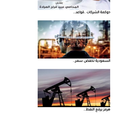
حوكمة‭ ‬الشركات‭.. ‬قواعد‭ ...
السعودية‭ ‬تخفض‭ ‬سعر‭ ...
‮‬هرمز‮‬‭ ‬يرفع‭ ‬النفط‭ ...