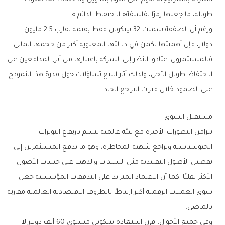
‬طويلة،‭ ‬ما‭ ‬جعلها‭ ‬رمزًا‭ ‬لفلسفة‭ ‬‮«‬الاحتفاظ‭ ‬الدائم‮»‬‭.‬
‬دولار،‭ ‬فإن‭ ‬أهميتها‭ ‬تكمن‭ ‬في‭ ‬دلالتها‭ ‬المعنوية‭ ‬أكثر‭ ‬من‭ ‬حجمها‭ ‬المالي‭.
‬على‭ ‬الصمود‭ ‬خلال‭ ‬فترات‭ ‬التراجع‭ ‬الحاد‭.‬
مستقبل‭ ‬السوق
‬بالماضي‭.‬