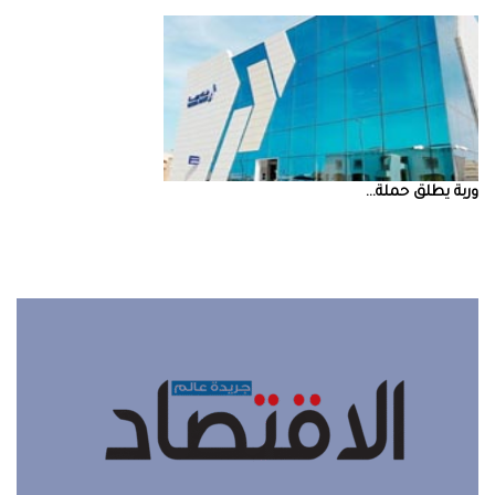
‮‬وربة‮‬‭ ‬يطلق‭ ‬حملة‭ ...