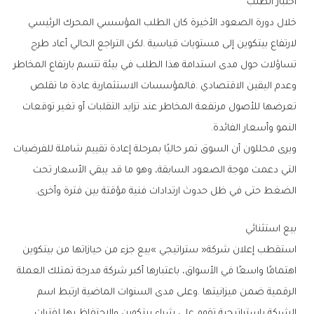
اختبار‭ ‬الطلب
‬النمو‭ ‬وأسعار‭ ‬الفائدة‭.‬
‬الضغط‭ ‬حتى‭ ‬في‭ ‬ظل‭ ‬حدوث‭ ‬ارتدادات‭ ‬فنية‭ ‬مؤقتة‭ ‬بين‭ ‬فترة‭ ‬وأخرى‭.‬
بيع‭ ‬استثنائي