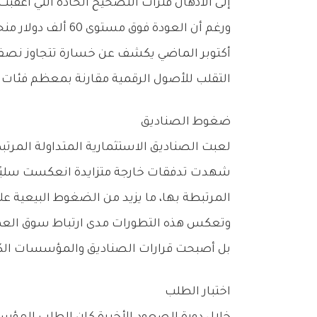
‬إلى‭ ‬الأذهان‭ ‬فترات‭ ‬التصحيح‭ ‬الحادة‭ ‬التي‭ ‬أعقبت‭ ‬موجات‭ ‬الصعود‭ ‬القياسية‭ ‬في‭ ‬السنوات‭ ‬الماضية‭.‬
‬التقلب‭ ‬للأصول‭ ‬الرقمية‭ ‬مقارنة‭ ‬بمعظم‭ ‬فئات‭ ‬الأصول‭ ‬التقليدية‭.‬
ضغوط‭ ‬الصناديق
‬المرتبطة‭ ‬بها،‭ ‬ما‭ ‬يزيد‭ ‬من‭ ‬الضغوط‭ ‬البيعية‭ ‬على‭ ‬الأسعار‭.‬
‬بل‭ ‬أصبحت‭ ‬قرارات‭ ‬الصناديق‭ ‬والمؤسسات‭ ‬الكبرى‭ ‬عنصرًا‭ ‬رئيسيًا‭ ‬في‭ ‬تحديد‭ ‬اتجاهات‭ ‬السوق‭ ‬والسيولة‭ ‬المتاحة‭ ‬فيها‭.‬
اختبار‭ ‬الطلب