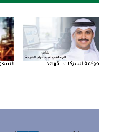
حوكمة‭ ‬الشركات‭.. ‬قواعد‭ ...
السعودية‭ ‬تخف‭‬‭