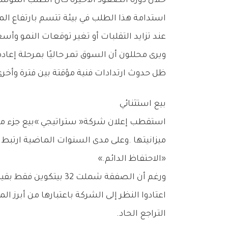
‬عند‭ ‬تزايد‭ ‬التقلبات‭ ‬أو‭ ‬تغير‭ ‬توقعات‭ ‬النمو‭ ‬وأسعار‭ ‬الفائدة‭.‬
‬ظل‭ ‬حدوث‭ ‬ارتدادات‭ ‬فنية‭ ‬مؤقتة‭ ‬بين‭ ‬فترة‭ ‬وأخرى‭.‬
بيع‭ ‬استثنائي
‬‮«‬الاحتفاظ‭ ‬الدائم‮»‬‭.‬
‬التراجع‭ ‬الحاد‭.‬