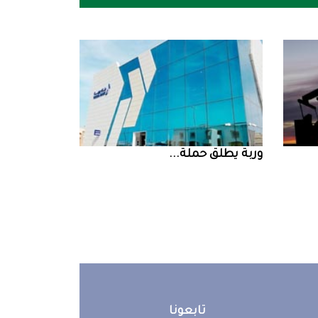
‮‬وربة‮‬‭ ‬يطلق‭ ‬حملة‭ ...
تابعونا