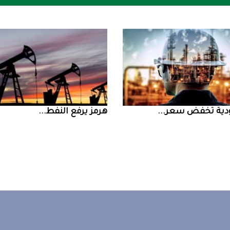
ض سعر ...
‮‬هرمز‮‬‭ ‬يرفع‭ ‬النفط‭ ...