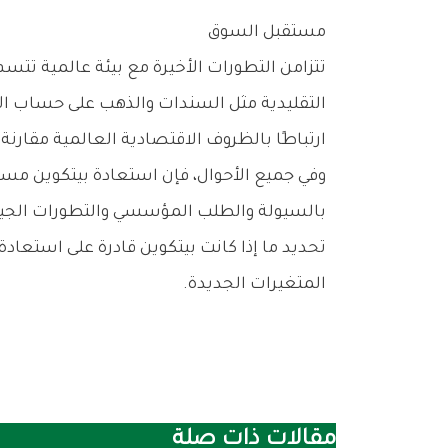
مستقبل‭ ‬السوق
‬ارتباطًا‭ ‬بالظروف‭ ‬الاقتصادية‭ ‬العالمية‭ ‬مقارنة‭ ‬بالماضي‭.‬
‬المتغيرات‭ ‬الجديدة‭.‬
مقالات ذات صلة