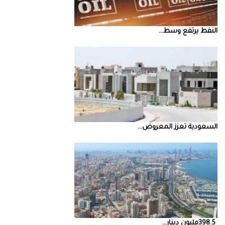
النفط‭ ‬يرتفع‭ ‬وسط‭ ...
السعودية‭ ‬تعزز‭ ‬المعروض‭ ...
398.5‭ ‬مليون‭ ‬دينار‭ ...