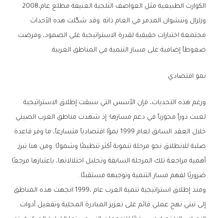
‬الكوارث‭ ‬الطبيعية‭ ‬مثل‭ ‬العواصف‭ ‬الثلجية‭ ‬العنيفة‭ ‬مطلع‭ ‬عام‭ ‬2008،‭
‬ضغوطاً‭ ‬إضافية‭ ‬على‭ ‬مسار‭ ‬التنمية‭ ‬في‭ ‬المناطق‭ ‬الغربية‭.‬
نمو‭ ‬اقتصادي
‬ضروريًا‭ ‬لفهم‭ ‬مسار‭ ‬التنمية‭ ‬وتوجيهه‭ ‬مستقبلًا‭.‬