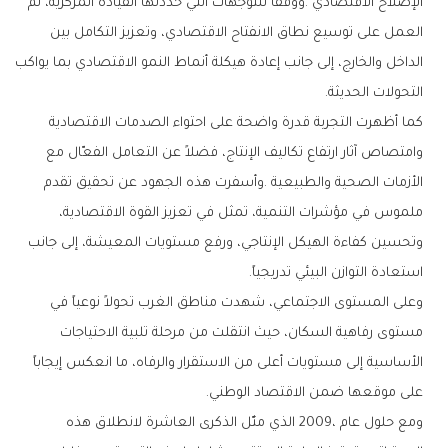
‬التحولات‭ ‬الحديثة‭.‬
‬استعادة‭ ‬التوازن‭ ‬البيئي‭ ‬تدريجياً‭.‬
‬على‭ ‬موقعها‭ ‬ضمن‭ ‬الاقتصاد‭ ‬الوطني‭.‬