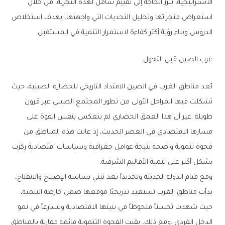
‬الدروس‭ ‬وبناء‭ ‬رؤية‭ ‬أكثر‭ ‬كفاءة‭ ‬لاستمرار‭ ‬التنمية‭ ‬في‭ ‬المستقبل‭.‬
غرب‭ ‬الصين‭ ‬قبل‭ ‬التحول
‬بشكل‭ ‬أكبر‭ ‬على‭ ‬تنمية‭ ‬الأقاليم‭ ‬الشرقية‭.‬