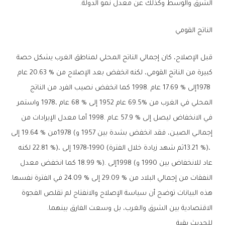
‬الشرق‭ ‬والوسط‭ ‬وكذلك‭ ‬عن‭ ‬معدل‭ ‬نمو‭ ‬الدولة‭.‬
الناتج‭ ‬القومي
‬النفقات‭ ‬من‭ ‬إجمالي‭ ‬البلاد‭ ‬من‭ ‬29‭.‬09‭ % ‬إلى‭ ‬24‭.‬09‭ % ‬في‭ ‬الفترة‭ ‬نفسها‭.
‬الاقتصادية‭ ‬بين‭ ‬الشرق‭ ‬والغرب،‭ ‬بل‭ ‬وسعت‭ ‬الفارق‭ ‬بينهما‭.‬
للحديث‭ ‬بقية