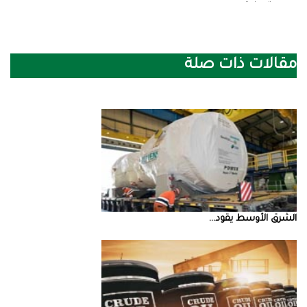
مقالات ذات صلة
الشرق‭ ‬الأوسط‭ ‬يقود‭ ...