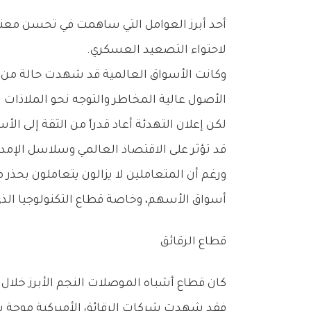
‬لاحتواء‭ ‬التصعيد‭ ‬العسكري‭.‬
‬الأصول‭ ‬عالية‭ ‬المخاطر‭ ‬والتوجه‭ ‬نحو‭ ‬الملاذات‭ ‬الآمنة‭.‬
‬قد‭ ‬تؤثر‭ ‬على‭ ‬الاقتصاد‭ ‬العالمي‭ ‬وسلاسل‭ ‬الإمداد‭ ‬وأسعار‭ ‬الطاقة‭.‬
‬أسواق‭ ‬الأسهم،‭ ‬وخاصة‭ ‬قطاع‭ ‬التكنولوجيا‭ ‬الذي‭ ‬تعرض‭ ‬لضغوط‭ ‬قوية‭ ‬في‭ ‬الجلسات‭ ‬السابقة‭.‬
قطاع‭ ‬الرقائق
كان‭ ‬قطاع‭ ‬أشباه‭ ‬الموصلات‭ ‬النجم‭ ‬الأبرز‭ ‬خلال‭ ‬جلسة‭ ‬التداول،‭ ‬بعدما‭ ‬سجل‭ ‬تعافياً‭ ‬قوياً‭ ‬عقب‭ ‬خسائر‭ ‬ضخمة‭ ‬تعرض‭ ‬لها‭ ‬يوم‭ ‬الجمعة‭ ‬الماضي‭.‬