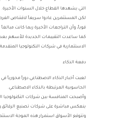
‬التي‭ ‬يشهدها‭ ‬القطاع‭ ‬خلال‭ ‬السنوات‭ ‬الأخيرة‭.‬
‬قوياً،‭ ‬وأن‭ ‬التراجعات‭ ‬الأخيرة‭ ‬ربما‭ ‬كانت‭ ‬مبالغاً‭ ‬فيها‭ ‬مقارنة‭ ‬بالأساسيات‭ ‬الاقتصادية‭ ‬للشركات‭.‬
‬الاستثمارية‭ ‬في‭ ‬شركات‭ ‬التكنولوجيا‭ ‬المتقدمة‭.‬
دفعة‭ ‬الذكاء
‬الحاسوبية‭ ‬المرتبطة‭ ‬بالذكاء‭ ‬الاصطناعي‭.‬
‬ينعكس‭ ‬مباشرة‭ ‬على‭ ‬شركات‭ ‬تصنيع‭ ‬الرقائق‭ ‬ومراكز‭ ‬البيانات‭ ‬والمعدات‭ ‬الإلكترونية‭.‬