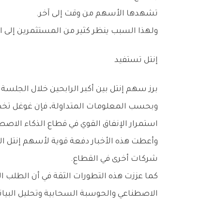
‬تشهدها‭ ‬الأسهم‭ ‬من‭ ‬وقت‭ ‬إلى‭ ‬آخر‭.‬
ولهذا‭ ‬السبب‭ ‬ينظر‭ ‬كثير‭ ‬من‭ ‬المستثمرين‭ ‬إلى‭ ‬التراجعات‭ ‬السعرية‭ ‬باعتبارها‭ ‬فرصاً‭ ‬للشراء‭ ‬أكثر‭ ‬من‭ ‬كونها‭ ‬مؤشراً‭ ‬على‭ ‬ضعف‭ ‬هيكلي‭ ‬في‭ ‬القطاع‭.‬
إنتل‭ ‬تستفيد
برز‭ ‬سهم‭ ‬إنتل‭ ‬بين‭ ‬أكبر‭ ‬الرابحين‭ ‬خلال‭ ‬الجلسة‭ ‬بعدما‭ ‬تلقى‭ ‬دعماً‭ ‬من‭ ‬تقارير‭ ‬إعلامية‭ ‬تحدثت‭ ‬عن‭ ‬طلبية‭ ‬ضخمة‭ ‬متوقعة‭ ‬من‭ ‬غوغل‭.‬
‬استمرار‭ ‬الإنفاق‭ ‬القوي‭ ‬في‭ ‬قطاع‭ ‬الذكاء‭ ‬الاصطناعي‭.‬
‬شركات‭ ‬أخرى‭ ‬في‭ ‬القطاع‭.‬
‬الاصطناعي‭ ‬والحوسبة‭ ‬السحابية‭ ‬وتحليل‭ ‬البيانات‭ ‬الضخمة‭.‬