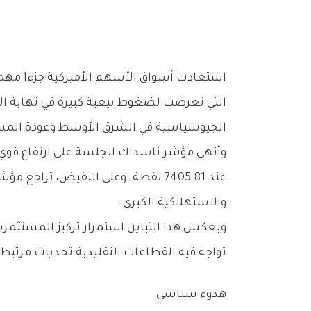
‬الجيوسياسية‭ ‬في‭ ‬الشرق‭ ‬الأوسط‭ ‬وعودة‭ ‬المستثمرين‭ ‬لاقتناص‭ ‬الفرص‭ ‬بعد‭ ‬موجة‭ ‬التراجع‭ ‬الحادة‭ ‬التي‭ ‬ضربت‭ ‬القطاع‭ ‬التكنولوجي‭.‬
‬والاستهلاكية‭ ‬الكبرى‭.‬
‬تواجه‭ ‬فيه‭ ‬القطاعات‭ ‬التقليدية‭ ‬تحديات‭ ‬مرتبطة‭ ‬بارتفاع‭ ‬التكاليف‭ ‬وأسعار‭ ‬الفائدة‭.‬
هدوء‭ ‬سياسي