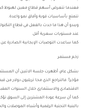
‬تتمتع‭ ‬بأساسيات‭ ‬قوية‭ ‬وآفاق‭ ‬نمو‭ ‬واعدة‭.‬
‬عند‭ ‬مستويات‭ ‬سعرية‭ ‬أقل‭.‬
كما‭ ‬ساعدت‭ ‬التوصيات‭ ‬الإيجابية‭ ‬الصادرة‭ ‬عن‭ ‬بعض‭ ‬بيوت‭ ‬الاستثمار‭ ‬الكبرى‭ ‬في‭ ‬تعزيز‭ ‬الثقة‭ ‬بقدرة‭ ‬القطاع‭ ‬على‭ ‬استعادة‭ ‬زخمه‭ ‬خلال‭ ‬الفترة‭ ‬المقبلة‭.‬
زخم‭ ‬مستمر
‬الاقتصادي‭ ‬والاستثماري‭ ‬خلال‭ ‬السنوات‭ ‬المقبلة‭.‬
‬بالبنية‭ ‬التحتية‭ ‬الرقمية‭ ‬وأشباه‭ ‬الموصلات‭ ‬والحوسبة‭ ‬المتقدمة‭.‬