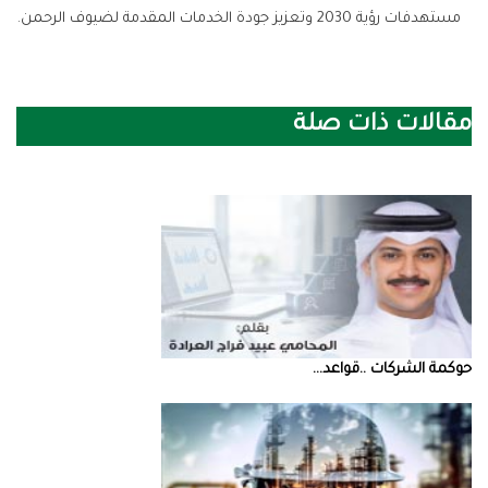
‬مستهدفات‭ ‬رؤية‭ ‬2030‭ ‬وتعزيز‭ ‬جودة‭ ‬الخدمات‭ ‬المقدمة‭ ‬لضيوف‭ ‬الرحمن‭.‬
مقالات ذات صلة
حوكمة‭ ‬الشركات‭.. ‬قواعد‭ ...