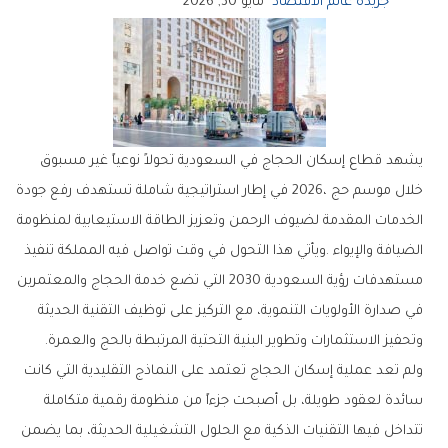
جريدة عالم الاقتصاد
مايو 30, 2026
‬وتحفيز‭ ‬الاستثمارات‭ ‬وتطوير‭ ‬البنية‭ ‬التحتية‭ ‬المرتبطة‭ ‬بالحج‭ ‬والعمرة‭.‬