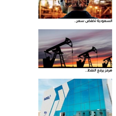
السعودية‭ ‬تخفض‭ ‬سعر‭ ...
‮‬هرمز‮‬‭ ‬يرفع‭ ‬النفط‭ ...