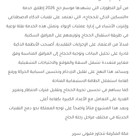
‬في‭ ‬طريقة‭ ‬استقبال‭ ‬الحجاج‭ ‬وتوزيعهم‭ ‬على‭ ‬المرافق‭ ‬السكنية‭.‬
‬معايير‭ ‬متعددة‭ ‬تشمل‭ ‬السعة‭ ‬والموقع‭ ‬والاحتياجات‭ ‬التشغيلية‭.‬
‬كفاءة‭ ‬استغلال‭ ‬الطاقة‭ ‬الاستيعابية‭ ‬المتاحة‭.‬
‬القدرة‭ ‬على‭ ‬التعامل‭ ‬مع‭ ‬الأعداد‭ ‬الكبيرة‭ ‬بكفاءة‭ ‬أعلى‭.‬
‬الحديثة‭ ‬في‭ ‬مختلف‭ ‬مراحل‭ ‬رحلة‭ ‬الحاج‭.‬
مكة‭ ‬المكرمة‭ ‬تتجاوز‭ ‬مليوني‭ ‬سرير