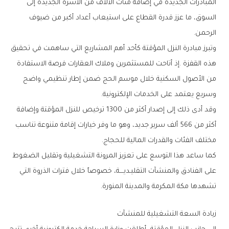
‬الرحمن‭.‬
‬وسريع‭ ‬يعتمد‭ ‬على‭ ‬الخدمات‭ ‬الإلكترونية‭.‬
‬مختلف‭ ‬الفئات‭ ‬والقدرات‭ ‬المالية‭ ‬للحجاج‭.‬
‬تشهدها‭ ‬مكة‭ ‬المكرمة‭ ‬والمدينة‭ ‬المنورة‭.‬
زيادة‭ ‬السعة‭ ‬التشغيلية‭ ‬للمنشآت