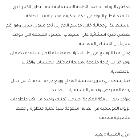
‬سنوياً‭ ‬إلى‭ ‬المشاعر‭ ‬المقدسة‭. ‬
‬الاقتصادية‭.‬
‬زيادة‭ ‬المعروض‭ ‬وتحفيز‭ ‬الاستثمارات‭ ‬الجديدة‭.‬
‬تشغيلية‭ ‬متقدمة‭.‬
‮«‬رؤى‭ ‬المدينة‮»‬‭ ‬يعيد‭ ‬