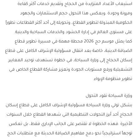
‬على‭ ‬مستوى‭ ‬العالم‭ ‬في‭ ‬إدارة‭ ‬الحشود‭ ‬والخدمات‭ ‬السياحية‭ ‬والدينية‭.‬
‬تطوير‭ ‬منظومة‭ ‬الإيواء‭.‬
وزارة‭ ‬السياحة‭ ‬تقود‭ ‬التحول