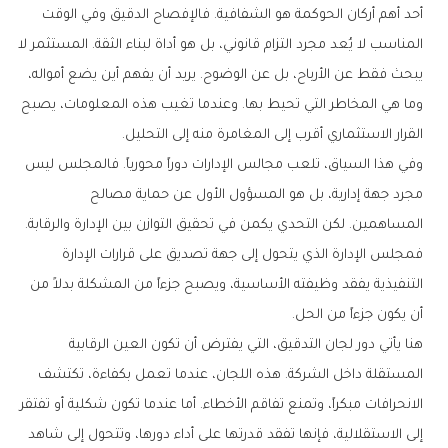
أحد أهم أركان الحوكمة هو الشفافية. فالإفصاح الدقيق وفي الوقت
المناسب لا يُعد مجرد التزام قانوني، بل هو أداة لبناء الثقة. المستثمر لا
يبحث فقط عن الأرباح، بل عن الوضوح. يريد أن يفهم أين يضع أمواله،
وما هي المخاطر التي تحيط بها. وعندما تغيب هذه المعلومات، يصبح
القرار الاستثماري أقرب إلى المغامرة منه إلى التحليل.
وفي هذا السياق، تلعب مجالس الإدارات دوراً محورياً. فالمجلس ليس
مجرد جهة إدارية، بل هو المسؤول الأول عن حماية مصالح
المساهمين. لكن التحدي يكمن في تحقيق التوازن بين الإدارة والرقابة.
فمجلس الإدارة الذي يتحول إلى جهة تصديق على قرارات الإدارة
التنفيذية يفقد وظيفته الأساسية، ويصبح جزءاً من المشكلة بدلاً من
أن يكون جزءاً من الحل.
هنا يأتي دور لجان التدقيق، التي يفترض أن تكون العين الرقابية
المستقلة داخل الشركة. هذه اللجان، عندما تعمل بكفاءة، تكتشف
الانحرافات مبكراً، وتمنع تفاقم الأخطاء. أما عندما تكون شكلية أو تفتقر
إلى الاستقلالية، فإنها تفقد قدرتها على أداء دورها، وتتحول إلى شاهد