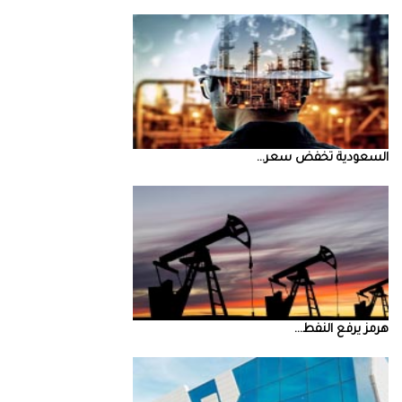
السعودية‭ ‬تخفض‭ ‬سعر‭ ...
‮‬هرمز‮‬‭ ‬يرفع‭ ‬النفط‭ ...