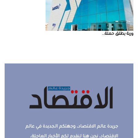
‮‬وربة‮‬‭ ‬يطلق‭ ‬حملة‭ ...
جريدة عالم الاقتصاد، وجهتكم الجديدة في عالم
الاقتصاد، نحن هنا لنقدم لكم الأخبار العاجلة،