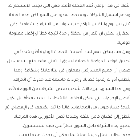
الثقة، في هذا الإطار، تُعد العملة الأهم. فهي التي تجذب الاستثمارات،
وتدعم استقرار الشركات، وتمنحها القدرة على النمو. لكن هذه الثقة لا
تُبنى بين يوم وليلة، بل تتراكم عبر سنوات من الالتزام والشفافية. وفي
المقابل، يمكن أن تنهار في لحظة واحدة نتيجة خطأ أو إخفاء معلومة
جوهرية.
ومن هنا، يمكن فهم لماذا أصبحت الجهات الرقابية أكثر تشدداً في
تطبيق قواعد الحوكمة. فحماية السوق لا تعني فقط منع التلاعب، بل
ضمان أن جميع المشاركين يعملون في بيئة عادلة وشفافة. وهذا
يتطلب أدوات رقابية فعالة، وإجراءات حاسمة عند حدوث أي انحراف.
وفي هذا السياق، تبرز حالات شطب بعض الشركات من البورصة كأحد
أقصى الإجراءات التي يمكن اتخاذها. فالشطب لا يحدث فجأة، بل يكون
نتيجة مسار طويل من المخالفات، غالباً ما تبدأ بضعف في الإفصاح، ثم
تتطور إلى فقدان كامل للثقة. وعندما تصل الأمور إلى هذه المرحلة،
يصبح بقاء الشركة داخل السوق خطراً على بقية المستثمرين.
هذه الحالات تمثل درساً عملياً لما يمكن أن يحدث عندما تغيب