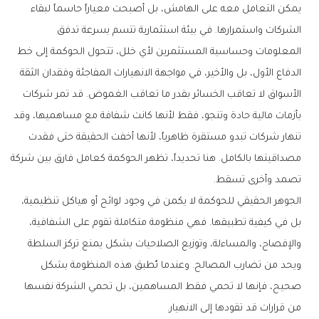
يمكن التعامل معه على الهامش، بل أصبحت معياراً حاسماً لبقاء
الشركات واستمرارها. في بيئة استثمارية تتسم بسرعة تدفق
المعلومات وحساسية المستثمرين لأي خلل، تتحول الحوكمة إلى خط
الدفاع الأول، بل والأخير، في مواجهة الانهيارات المفاجئة وفقدان الثقة
الأسواق لا تعاقب الخسائر بقدر ما تعاقب الغموض. قد تمر شركات
بأزمات مالية حادة وتنجو، فقط لأنها كانت شفافة مع مساهميها، وقد
تنهار شركات تبدو مستقرة ظاهرياً، لأنها أخفت الحقيقة حتى فقدت
مصداقيتها بالكامل. هنا تحديداً، تظهر الحوكمة كعامل فارق بين شركة
تصمد وأخرى تسقط.
الجوهر الحقيقي للحوكمة لا يكمن في وجود لوائح أو هياكل تنظيمية،
بل في كيفية تطبيقها. فهي منظومة متكاملة تقوم على الشفافية،
والإفصاح، والمساءلة، وتوزيع الصلاحيات بشكل يمنع تركز السلطة
ويحد من تضارب المصالح. وعندما تُطبق هذه المنظومة بشكل
صحيح، فإنها لا تحمي فقط المساهمين، بل تحمي الشركة نفسها
من قرارات قد تقودها إلى الانهيار.