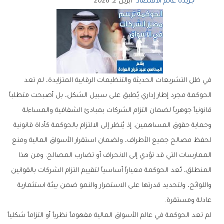
جريدة عالم الاقتصاد
أبريل 2, 2026
في ظل التشريعات الحديثة والتنظيمات الرقابية المتزايدة، لم تعد
الحوكمة مجرد إطار إداري يُطبق على سبيل الشكل، بل أصبحت متطلباً
قانونياً جوهرياً لضمان التزام الشركات بمبادئ الشفافية والمساءلة
وحماية حقوق المساهمين. إذ يُنظر إلى الالتزام بالحوكمة كأداة قانونية
لحفظ مصالح جميع الأطراف، ولضمان استقرار الأسواق المالية ومنع
الممارسات التي قد تؤدي إلى الانحراف أو تضارب المصالح. ومن هذا
المنطلق، تُعد الحوكمة معياراً أساسياً لتقييم التزام الشركات بالقوانين
واللوائح، ولتحديد قدرتها على الاستمرار والنمو ضمن بيئة استثمارية
عادلة ومستقرة.
لم تعد الحوكمة في عالم الأسواق المالية مفهوماً نظرياً أو التزاماً شكلياً