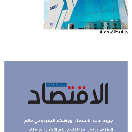
‮‬وربة‮‬‭ ‬يطلق‭ ‬حملة‭ ...
جريدة عالم الاقتصاد، وجهتكم الجديدة في عالم
الاقتصاد، نحن هنا لنقدم لكم الأخبار العاجلة،