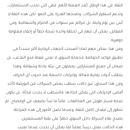
الثقة، في هذا الإطار، تُعد العملة الأهم. فهي التي تجذب الاستثمارات،
وتدعم استقرار الشركات، وتمنحها القدرة على النمو. لكن هذه الثقة لا
تُبنى بين يوم وليلة، بل تتراكم عبر سنوات من الالتزام والشفافية. وفي
المقابل، يمكن أن تنهار في لحظة واحدة نتيجة خطأ أو إخفاء معلومة
جوهرية.
ومن هنا، يمكن فهم لماذا أصبحت الجهات الرقابية أكثر تشدداً في
تطبيق قواعد الحوكمة. فحماية السوق لا تعني فقط منع التلاعب، بل
ضمان أن جميع المشاركين يعملون في بيئة عادلة وشفافة. وهذا
يتطلب أدوات رقابية فعالة، وإجراءات حاسمة عند حدوث أي انحراف.
وفي هذا السياق، تبرز حالات شطب بعض الشركات من البورصة كأحد
أقصى الإجراءات التي يمكن اتخاذها. فالشطب لا يحدث فجأة، بل يكون
نتيجة مسار طويل من المخالفات، غالباً ما تبدأ بضعف في الإفصاح، ثم
تتطور إلى فقدان كامل للثقة. وعندما تصل الأمور إلى هذه المرحلة،
يصبح بقاء الشركة داخل السوق خطراً على بقية المستثمرين.
هذه الحالات تمثل درساً عملياً لما يمكن أن يحدث عندما تغيب