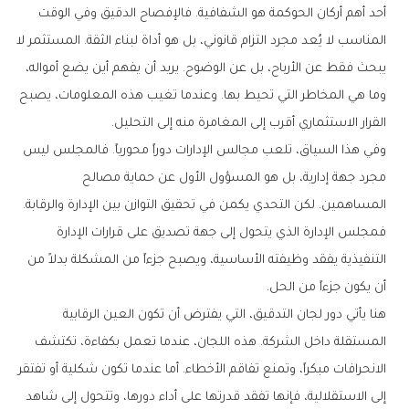
أحد أهم أركان الحوكمة هو الشفافية. فالإفصاح الدقيق وفي الوقت
المناسب لا يُعد مجرد التزام قانوني، بل هو أداة لبناء الثقة. المستثمر لا
يبحث فقط عن الأرباح، بل عن الوضوح. يريد أن يفهم أين يضع أمواله،
وما هي المخاطر التي تحيط بها. وعندما تغيب هذه المعلومات، يصبح
القرار الاستثماري أقرب إلى المغامرة منه إلى التحليل.
وفي هذا السياق، تلعب مجالس الإدارات دوراً محورياً. فالمجلس ليس
مجرد جهة إدارية، بل هو المسؤول الأول عن حماية مصالح
المساهمين. لكن التحدي يكمن في تحقيق التوازن بين الإدارة والرقابة.
فمجلس الإدارة الذي يتحول إلى جهة تصديق على قرارات الإدارة
التنفيذية يفقد وظيفته الأساسية، ويصبح جزءاً من المشكلة بدلاً من
أن يكون جزءاً من الحل.
هنا يأتي دور لجان التدقيق، التي يفترض أن تكون العين الرقابية
المستقلة داخل الشركة. هذه اللجان، عندما تعمل بكفاءة، تكتشف
الانحرافات مبكراً، وتمنع تفاقم الأخطاء. أما عندما تكون شكلية أو تفتقر
إلى الاستقلالية، فإنها تفقد قدرتها على أداء دورها، وتتحول إلى شاهد