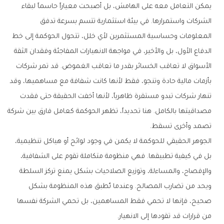
يمكن التعامل معه على الهامش، بل أصبحت معياراً حاسماً لبقاء
الشركات واستمرارها. في بيئة استثمارية تتسم بسرعة تدفق
المعلومات وحساسية المستثمرين لأي خلل، تتحول الحوكمة إلى خط
الدفاع الأول، بل والأخير، في مواجهة الانهيارات المفاجئة وفقدان الثقة
الأسواق لا تعاقب الخسائر بقدر ما تعاقب الغموض. قد تمر شركات
بأزمات مالية حادة وتنجو، فقط لأنها كانت شفافة مع مساهميها، وقد
تنهار شركات تبدو مستقرة ظاهرياً، لأنها أخفت الحقيقة حتى فقدت
مصداقيتها بالكامل. هنا تحديداً، تظهر الحوكمة كعامل فارق بين شركة
تصمد وأخرى تسقط.
الجوهر الحقيقي للحوكمة لا يكمن في وجود لوائح أو هياكل تنظيمية،
بل في كيفية تطبيقها. فهي منظومة متكاملة تقوم على الشفافية،
والإفصاح، والمساءلة، وتوزيع الصلاحيات بشكل يمنع تركز السلطة
ويحد من تضارب المصالح. وعندما تُطبق هذه المنظومة بشكل
صحيح، فإنها لا تحمي فقط المساهمين، بل تحمي الشركة نفسها
من قرارات قد تقودها إلى الانهيار.