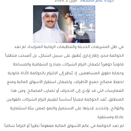
جريدة عالم الاقتصاد
أبريل 2, 2026
في ظل التشريعات الحديثة والتنظيمات الرقابية المتزايدة، لم تعد
الحوكمة مجرد إطار إداري يُطبق على سبيل الشكل، بل أصبحت متطلباً
قانونياً جوهرياً لضمان التزام الشركات بمبادئ الشفافية والمساءلة
وحماية حقوق المساهمين. إذ يُنظر إلى الالتزام بالحوكمة كأداة قانونية
لحفظ مصالح جميع الأطراف، ولضمان استقرار الأسواق المالية ومنع
الممارسات التي قد تؤدي إلى الانحراف أو تضارب المصالح. ومن هذا
المنطلق، تُعد الحوكمة معياراً أساسياً لتقييم التزام الشركات بالقوانين
واللوائح، ولتحديد قدرتها على الاستمرار والنمو ضمن بيئة استثمارية
عادلة ومستقرة.
لم تعد الحوكمة في عالم الأسواق المالية مفهوماً نظرياً أو التزاماً شكلياً