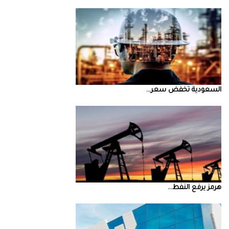
السعودية‭ ‬تخفض‭ ‬سعر‭ ...
‮‬هرمز‮‬‭ ‬يرفع‭ ‬النفط‭ ...