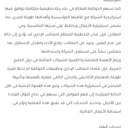
‬المؤسسة‭.‬
‬ينعكس‭ ‬سلباً‭ ‬على‭ ‬مستقبل‭ ‬الشركة‭ ‬واستدامتها‭.‬
‬استدامة‭ ‬الأعمال‭ ‬العائلية‭.‬
تحديات‭ ‬البقاء