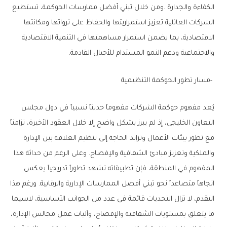
‬والاجتماعية‭ ‬ودعم‭ ‬النمو‭ ‬المستدام‭ ‬للأجيال‭ ‬القادمة‭.‬
‭- ‬مسار‭ ‬تطور‭ ‬الحوكمة‭ ‬التنظيمية
يُعد مفهوم حوكمة الشركات مفهوماً حديثاً نسبياً في دول مجلس
التعاون الخليجي، إذ لم يبرز بشكل واضح إلا خلال العقود الأخيرة، تزامناً
مع تطور بيئات الأعمال وتزايد الحاجة إلى تنظيم العلاقة بين الإدارة
والملكية وتعزيز مبادئ الشفافية والإفصاح. وعلى الرغم من حداثة هذا
المفهوم في المنطقة، فإن تطبيقاته تشهد تطوراً تدريجياً يعكس
اتجاهاً متصاعداً نحو تبني أفضل الممارسات الإدارية والرقابية. ورغم هذا
التقدم، لا تزال التحديات قائمة في عدد من الجوانب الأساسية، لاسيما
ما يتعلق بمستويات الشفافية والإفصاح، وآليات عمل مجالس الإدارة،