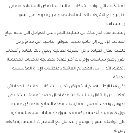
‬والاستدامة‭.‬
‬الحديثة‭.‬
‬ومرونة‭.‬