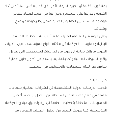
‬وشفاف‭.‬
‬تتوافق‭ ‬مع‭ ‬البيئة‭ ‬الاقتصادية‭ ‬والاجتماعية‭ ‬في‭ ‬المنطقة‭.‬
خبرات‭ ‬دولية