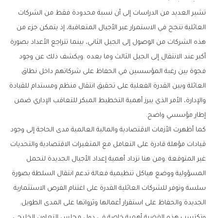
‬إطار‭ ‬مؤسسي‭ ‬واضح‭.‬
‬الجديدة‭ ‬والحفاظ‭ ‬على‭ ‬استقرار‭ ‬أعمالها‭ ‬وثرواتها‭ ‬على‭ ‬المدى‭ ‬الطويل‭.‬