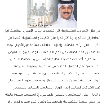
‬أدوات‭ ‬أساسية‭ ‬لضمان‭ ‬استدامة‭ ‬الأعمال‭ ‬وحماية‭ ‬مسارها‭ ‬المستقبلي‭.‬