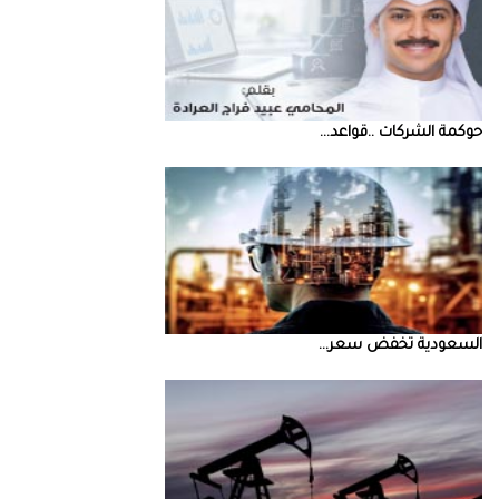
حوكمة‭ ‬الشركات‭.. ‬قواعد‭ ...
السعودية‭ ‬تخفض‭ ‬سعر‭ ...