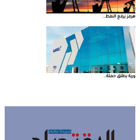
‮‬هرمز‮‬‭ ‬يرفع‭ ‬النفط‭ ...
‮‬وربة‮‬‭ ‬يطلق‭ ‬حملة‭ ...