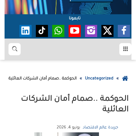
تابعونا
القائمة
بحث
عودة
Uncategorized
الحوكمة‭.. ‬صمام‭ ‬أمان‭ ‬الشركات‭ ‬العائلية
إلى
الصفحة
الرئيسية
‬العائلية
جريدة عالم الاقتصاد
يونيو 4, 2026