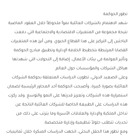
تطور‭ ‬الحوكمة
‬هياكل‭ ‬الشركات‭ ‬والمؤسسات‭ ‬حول‭ ‬العالم‭.‬
‬تحديات‭ ‬تتطلب‭ ‬حلولاً‭ ‬تنظيمية‭ ‬وإدارية‭ ‬متخصصة‭.‬