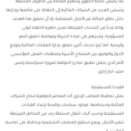
‬بما‭ ‬يضمن‭ ‬حماية‭ ‬الحقوق‭ ‬وتنظيم‭ ‬العلاقة‭ ‬بين‭ ‬الأطراف‭ ‬المختلفة‭.‬
‬مجرد‭ ‬خيار‭ ‬إداري‭.‬
القيادة‭ ‬المستقبلية