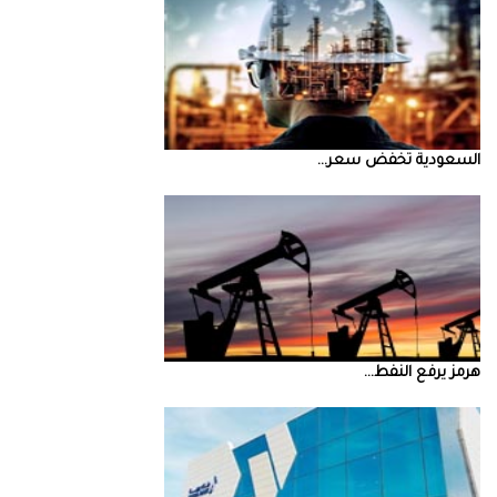
السعودية‭ ‬تخفض‭ ‬سعر‭ ...
‮‬هرمز‮‬‭ ‬يرفع‭ ‬النفط‭ ...