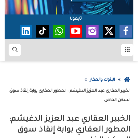
تابعونا
القائمة
بحث
عودة
البنوك والعقار
إلى
الصفحة
‬السكن‭ ‬الخاص
الرئيسية
الخبير‭ ‬العقاري‭ ‬عبد‭ ‬العزيز‭ ‬الدغيشم‭ :