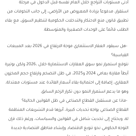
‬الطلب‭ ‬قائماً‭ ‬على‭ ‬الوحدات‭ ‬الصغيرة‭ ‬والمتوسطة‭.‬
‬القياسية؟
‬وهو‭ ‬ما‭ ‬يدعم‭ ‬استمرار‭ ‬النمو‭ ‬دون‭ ‬تكرار‭ ‬الزخم‭ ‬السابق‭.‬
‭- ‬ماذا‭ ‬عن‭ ‬مستقبل‭ ‬القطاع‭ ‬الصناعي‭ ‬في‭ ‬ظل‭ ‬القوانين‭ ‬الحالية؟