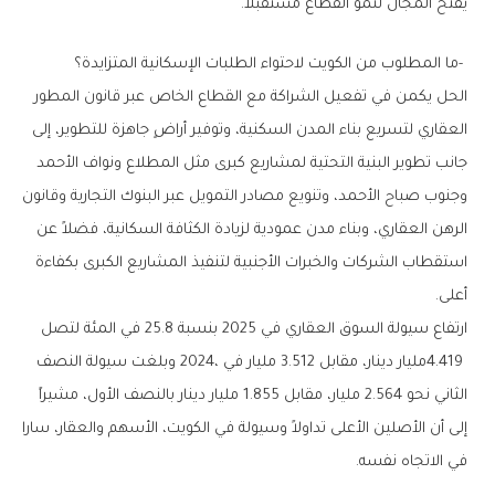
‬يفتح‭ ‬المجال‭ ‬لنمو‭ ‬القطاع‭ ‬مستقبلاً‭.‬
‭- ‬ما‭ ‬المطلوب‭ ‬من‭ ‬الكويت‭ ‬لاحتواء‭ ‬الطلبات‭ ‬الإسكانية‭ ‬المتزايدة؟
‬أعلى‭.‬
‬في‭ ‬الاتجاه‭ ‬نفسه‭.‬