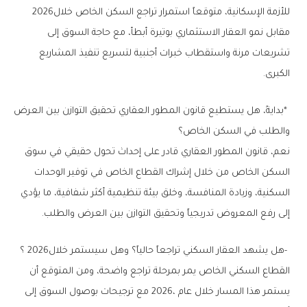
‬للأزمة‭ ‬الإسكانية،‭ ‬متوقعاً‭ ‬استمرار‭ ‬تراجع‭ ‬السكن‭ ‬الخاص‭ ‬خلال‭ ‬2026‭
‬الكبرى‭.‬
‬والطلب‭ ‬في‭ ‬السكن‭ ‬الخاص؟
‬إلى‭ ‬رفع‭ ‬المعروض‭ ‬تدريجياً‭ ‬وتحقيق‭ ‬التوازن‭ ‬بين‭ ‬العرض‭ ‬والطلب‭.‬
‭- ‬هل‭ ‬يشهد‭ ‬العقار‭ ‬السكني‭ ‬تراجعاً‭ ‬حالياً؟‭ ‬وهل‭ ‬سيستمر‭ ‬خلال‭ ‬2026؟