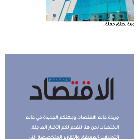
‮‬وربة‮‬‭ ‬يطلق‭ ‬حملة‭ ...
جريدة عالم الاقتصاد، وجهتكم الجديدة في عالم
الاقتصاد، نحن هنا لنقدم لكم الأخبار العاجلة،
التحليلات العميقة، والتقارير المتخصصة التي