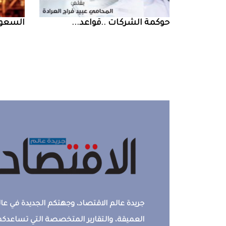
حوكمة‭ ‬الشركات‭.. ‬قواعد‭ ...
السعودية‭ ‬تخف‭‬‭
جريدة عالم الاقتصاد، وجهتكم الجديدة في عالم
العميقة، والتقارير المتخصصة التي تساعدكم 