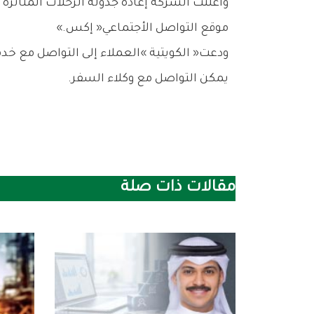
‬موقع‭ ‬التواصل‭ ‬الأجتماعي‭ ‬‮«‬إكس‮»‬‭.‬
‬يمكن‭ ‬التواصل‭ ‬مع‭ ‬وكلاء‭ ‬السفر‭.‬
مقالات ذات صلة