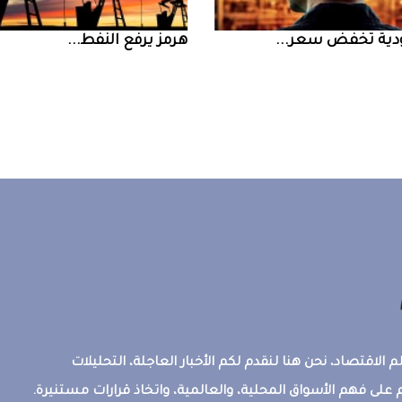
ض سعر ...
‮‬هرمز‮‬‭ ‬يرفع‭ ‬النفط‭ ...
 الاقتصاد، نحن هنا لنقدم لكم الأخبار العاجلة، التحليلات
على فهم الأسواق المحلية، والعالمية، واتخاذ قرارات مستنيرة.