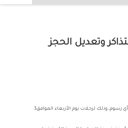
أعلنت‭ ‬الخطـوط‭ ‬الجوية‭ ‬الكويتية‭ ‬إعفـاء‭ ‬المسـافرين‭ ‬الراغبين‭ ‬في‭ ‬إلغاء‭ ‬تذاكرهم‭ ‬أو‭ ‬تغيير‭ ‬مواعيد‭ ‬الحجـوزات‭ ‬من‭ ‬أي‭ ‬رسوم،‭ ‬وذلك‭ ‬لرحـلات‭ ‬يوم‭ ‬الأربعاء‭ ‬الموافق‭ ‬3‭