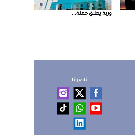
‮‬وربة‮‬‭ ‬يطلق‭ ‬حملة‭ ...
تابعونا