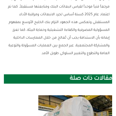
‬العامة‭ ‬والتطوع‭ ‬والتغيير‭ ‬السلوكي‭ ‬طويل‭ ‬الأمد‭.‬
مقالات ذات صلة