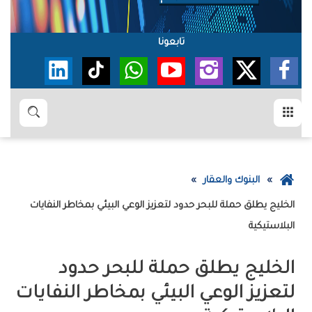
تابعونا
القائمة
بحث
عودة
البنوك والعقار
إلى
الصفحة
‬البلاستيكية
الرئيسية
‬الخليج‮‬‭ ‬يطلق‭ ‬حملة‭ ‬‮‬للبحر‭ ‬حدود‮‬