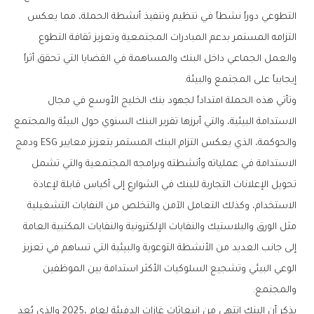
‬إيجابياً‭ ‬على‭ ‬المجتمع‭ ‬والبيئة‭.‬
‬والمجتمع‭.‬