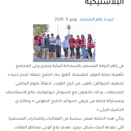
‬البلاستيكية
جريدة عالم الاقتصاد
يونيو 9, 2026
‬بأهمية‭ ‬حماية‭ ‬الموارد‭ ‬الطبيعية،‭ ‬أطلق‭ ‬بنك‭ ‬الخليج‭ ‬حملة‭ ‬‮«‬للبحر‭ ‬حدود‮»‬‭
‬الخضراء‭ ‬البيئي‮»‬‭.‬