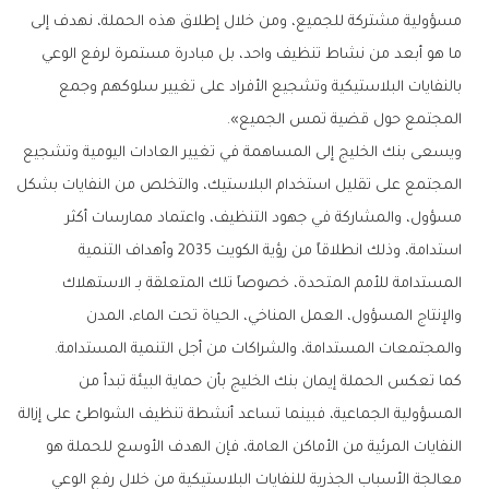
‬المجتمع‭ ‬حول‭ ‬قضية‭ ‬تمس‭ ‬الجميع‭.‬‮»‬
‬والمجتمعات‭ ‬المستدامة،‭ ‬والشراكات‭ ‬من‭ ‬أجل‭ ‬التنمية‭ ‬المستدامة‭.‬