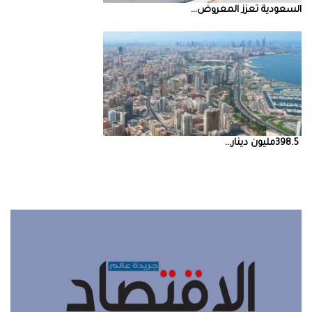
السعودية‭ ‬تعزز‭ ‬المعروض‭ ...
398.5‭ ‬مليون‭ ‬دينار‭ ...