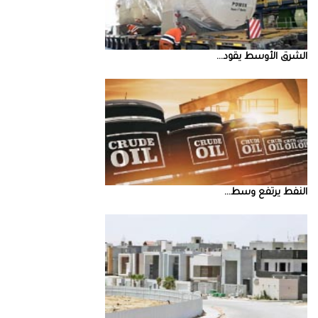
الشرق‭ ‬الأوسط‭ ‬يقود‭ ...
النفط‭ ‬يرتفع‭ ‬وسط‭ ...