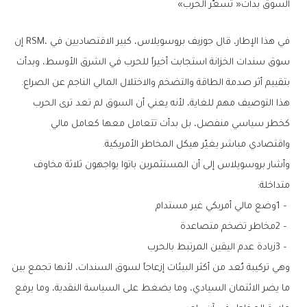
السوق‭ ‬بدأت‭ ‬‮«‬تسعّر‭ ‬الحرب‮»‬
‬بتقييم‭ ‬أثر‭ ‬صدمة‭ ‬الطاقة‭ ‬والتضخم‭ ‬والاختلال‭ ‬المالي‭ ‬الناجم‭ ‬عن‭ ‬الصراع‭.‬
‬واقتصادي‭ ‬مباشر‭ ‬يغيّر‭ ‬هيكل‭ ‬المخاطر‭ ‬الأمريكية‭.‬
‬متداخلة‭:‬
1‭ – ‬وضع‭ ‬مالي‭ ‬أمريكي‭ ‬غير‭ ‬مستدام
2‭ – ‬مخاطر‭ ‬تضخم‭ ‬متصاعدة
3‭ – ‬زيادة‭ ‬عدم‭ ‬اليقين‭ ‬المرتبط‭ ‬بالحرب