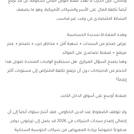
‬النشاط‭ ‬الاقتصادي‭ ‬في‭ ‬وقت‭ ‬غير‭ ‬مناسب‭.‬
وهذه‭ ‬المعادلة‭ ‬شديدة‭ ‬الحساسية‭:‬
‬مرتفع‭ = ‬ضغط‭ ‬تصاعدي‭ ‬على‭ ‬العوائد‭.‬
‬إيلاماً؟
ضغط‭ ‬أوسع‭ ‬على‭ ‬أسواق‭ ‬الدخل‭ ‬الثابت