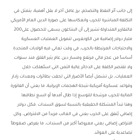
‬التكلفة‭ ‬المباشرة‭ ‬للحرب‭ ‬وانعكاسها‭ ‬على‭ ‬صورة‭ ‬الدين‭ ‬العام‭ ‬الأمريكي‭.‬
فالتقارير‭ ‬المتداولة‭ ‬تشير‭ ‬إلى‭ ‬أن‭ ‬البنتاغون‭ ‬يسعى‭ ‬للحصول‭ ‬على‭ ‬200‭
‬أساساً‭ ‬من‭ ‬عجز‭ ‬مالي‭ ‬مرتفع‭ ‬ومسار‭ ‬دين‭ ‬عام‭ ‬يثير‭ ‬القلق‭ ‬منذ‭ ‬سنوات‭.‬
‬المالية‭ ‬للحرب‭ ‬مرشحة‭ ‬للتوسع‭ ‬إذا‭ ‬طال‭ ‬أمدها‭ ‬أو‭ ‬اتسع‭ ‬نطاقها‭.‬
‬تصاعدية‭ ‬على‭ ‬العوائد‭.‬