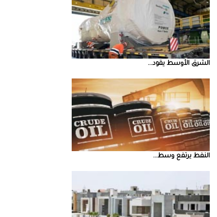
الشرق‭ ‬الأوسط‭ ‬يقود‭ ...
النفط‭ ‬يرتفع‭ ‬وسط‭ ...