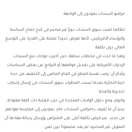
مراقبو‭ ‬السندات‭ ‬يعودون‭ ‬إلى‭ ‬الواجهة
‬المالي‭ ‬دون‭ ‬تكلفة‭.‬
‬الإدارات‭ ‬الأمريكية‭ ‬على‭ ‬تعديل‭ ‬مواقفها‭ ‬أو‭ ‬التراجع‭ ‬عن‭ ‬بعض‭ ‬السياسات‭.
‬تحذيرية‭ ‬واضحة‭.‬
‬التمويل‭ ‬غير‭ ‬المحدود‭ ‬لم‭ ‬يعد‭ ‬مضموناً‭ ‬دون‭ ‬ثمن‭.‬