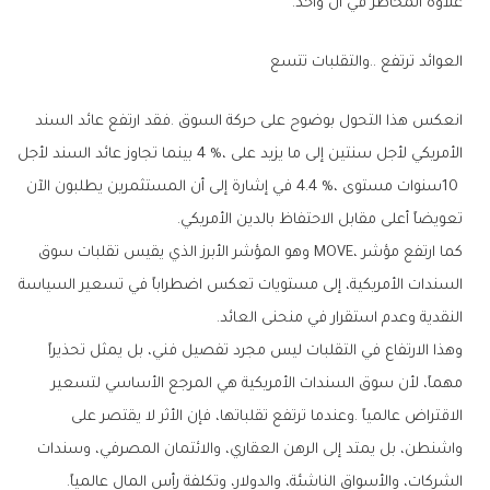
‬علاوة‭ ‬المخاطر‭ ‬في‭ ‬آن‭ ‬واحد‭.‬
العوائد‭ ‬ترتفع‭.. ‬والتقلبات‭ ‬تتسع
‬تعويضاً‭ ‬أعلى‭ ‬مقابل‭ ‬الاحتفاظ‭ ‬بالدين‭ ‬الأمريكي‭.‬
‬النقدية‭ ‬وعدم‭ ‬استقرار‭ ‬في‭ ‬منحنى‭ ‬العائد‭.‬
‬الشركات،‭ ‬والأسواق‭ ‬الناشئة،‭ ‬والدولار،‭ ‬وتكلفة‭ ‬رأس‭ ‬المال‭ ‬عالمياً‭.‬