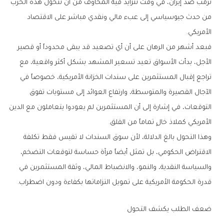
‬الأمريكي‭.‬
‬الأمريكي‭ ‬كملاذ‭ ‬خالٍ‭ ‬تماماً‭ ‬من‭ ‬القلق‭.‬
‬قدرة‭ ‬الحكومة‭ ‬الأمريكية‭ ‬على‭ ‬تمويل‭ ‬التزاماتها‭ ‬بكفاءة‭ ‬ودون‭ ‬اضطراب‭.‬
ضعف‭ ‬الطلب‭ ‬يكشف‭ ‬التحول