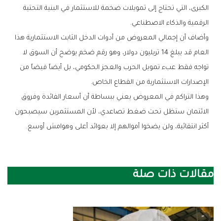
‬الرقمية‭ ‬والذكاء‭ ‬الاصطناعي‭.‬
‬الإصدارات‭ ‬الاستثمارية‭ ‬من‭ ‬القطاع‭ ‬الخاص‭.‬
‬أكثر‭ ‬انتقائية،‭ ‬ولن‭ ‬يضخوا‭ ‬أموالهم‭ ‬إلا‭ ‬بعوائد‭ ‬أعلى‭ ‬وهوامش‭ ‬أوسع‭.‬
مقالات ذات صلة