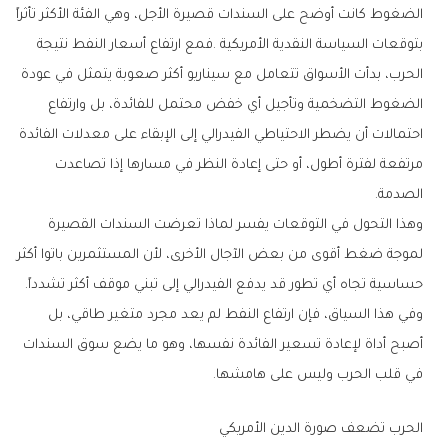
‬الصدمة‭.‬
‬حساسية‭ ‬تجاه‭ ‬أي‭ ‬تطور‭ ‬قد‭ ‬يدفع‭ ‬الفيدرالي‭ ‬إلى‭ ‬تبني‭ ‬موقف‭ ‬أكثر‭ ‬تشدداً‭.‬
‬في‭ ‬قلب‭ ‬الحرب‭ ‬وليس‭ ‬على‭ ‬هامشها‭.‬
الحرب‭ ‬تضعف‭ ‬صورة‭ ‬الدين‭ ‬الأمريكي