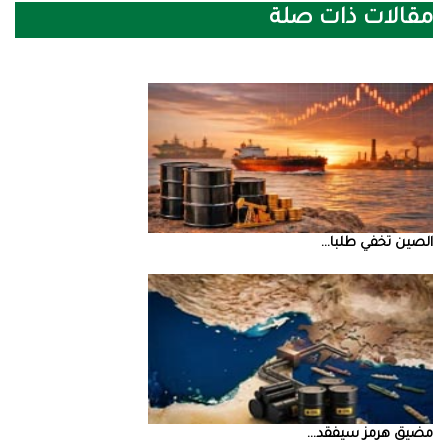
مقالات ذات صلة
الصين‭ ‬تخفي‭ ‬طلبا‭ ...
مضيق‭ ‬هرمز‭ ‬سيفقد‭ ...