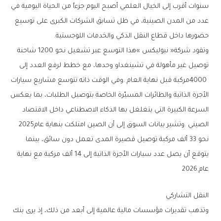
‬حضورها‭ ‬داخل‭ ‬قطاع‭ ‬النقل‭ ‬الذكي‭ ‬والخدمات‭ ‬اللوجستية‭.‬
‬الصيني‭. ‬وتشير‭ ‬بيانات‭ ‬السوق‭ ‬إلى‭ ‬أن‭ ‬الصين‭ ‬امتلكت‭ ‬بنهاية‭ ‬عام‭ ‬2025‭
‬عام‭ ‬2026‭.‬
النقل‭ ‬التشاركي‭ ‬