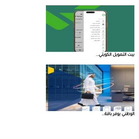
بيت‭ ‬التمويل‭ ‬الكويتي‭ ...
‮‬الوطني‮‬‭ ‬يوفر‭ ‬باقة‭ ...