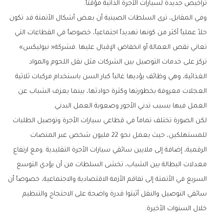
‬تراخيص‭ ‬جديدة‭ ‬لسيارات‭ ‬الأجرة‭ ‬الذاتية‭ ‬مؤقتاً‭.‬
‬تعاني‭ ‬نقص‭ ‬العمالة‭ ‬أو‭ ‬انخفاض‭ ‬الإقبال‭ ‬عليها‭. ‬فشركة‭ ‬‮«‬نيوليكس‮»‬‭
‬العمل‭ ‬فيها‭ ‬بسبب‭ ‬تدني‭ ‬الأجور‭ ‬وصعوبة‭ ‬العمل‭ ‬البدني‭.‬
‬خلال‭ ‬السنوات‭ ‬الأخيرة‭.‬