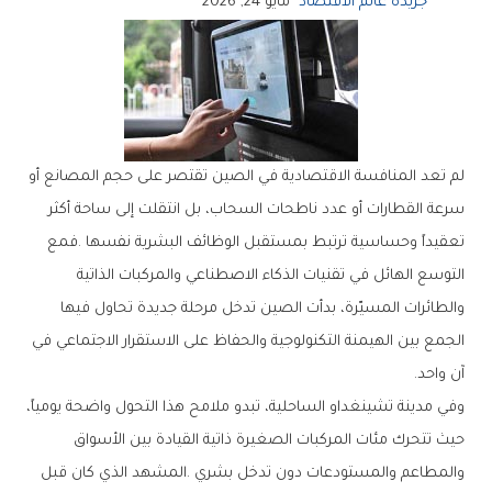
جريدة عالم الاقتصاد
مايو 24, 2026
‬آن‭ ‬واحد‭.‬