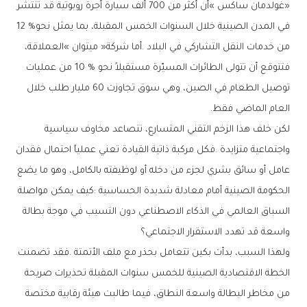
‬في‭ ‬المدن‭ ‬الصينية‭ ‬خلال‭ ‬السنوات‭ ‬الخمس‭ ‬المقبلة،‭ ‬بما‭ ‬يمثل‭ ‬نحو‭ ‬12‭ %
‬العام‭ ‬الماضي‭ ‬فقط‭.‬
‬واسعة‭ ‬قد‭ ‬تهدد‭ ‬الاستقرار‭ ‬الاجتماعي؟