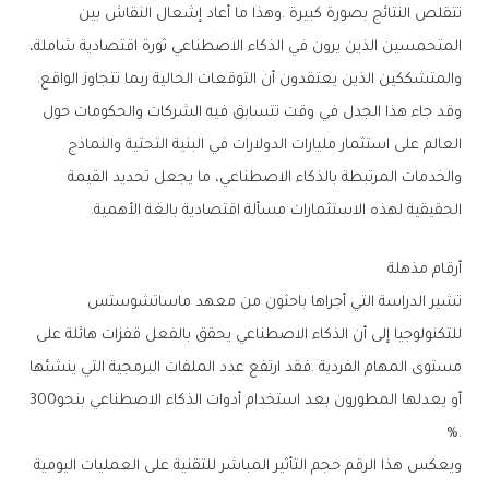
‬والمتشككين‭ ‬الذين‭ ‬يعتقدون‭ ‬أن‭ ‬التوقعات‭ ‬الحالية‭ ‬ربما‭ ‬تتجاوز‭ ‬الواقع‭.‬
‬الحقيقية‭ ‬لهذه‭ ‬الاستثمارات‭ ‬مسألة‭ ‬اقتصادية‭ ‬بالغة‭ ‬الأهمية‭.‬
أرقام‭ ‬مذهلة
‬أو‭ ‬يعدلها‭ ‬المطورون‭ ‬بعد‭ ‬استخدام‭ ‬أدوات‭ ‬الذكاء‭ ‬الاصطناعي‭ ‬بنحو‭ ‬300‭
%.‬