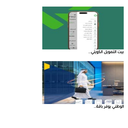
بيت‭ ‬التمويل‭ ‬الكويتي‭ ...
‮‬الوطني‮‬‭ ‬يوفر‭ ‬باقة‭ ...