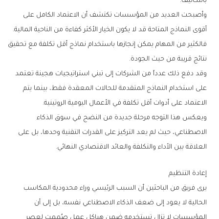
‬بالتكاليف‭.‬
‬أقوى‭ ‬النماذج‭ ‬المتاحة‭ ‬قد‭ ‬لا‭ ‬يكون‭ ‬الخيار‭ ‬الأكثر‭ ‬كفاءة‭ ‬من‭ ‬الناحية‭ ‬المالية‭.
‬نتائج‭ ‬قريبة‭ ‬من‭ ‬حيث‭ ‬الجودة‭.‬
‬الاعتماد‭ ‬على‭ ‬أدوات‭ ‬أقل‭ ‬تكلفة‭ ‬في‭ ‬الأعمال‭ ‬اليومية‭ ‬الروتينية‭.‬
‬العلاقة‭ ‬بين‭ ‬الأداء‭ ‬والتكلفة‭ ‬والعائد‭ ‬الاقتصادي‭ ‬النهائي‭.‬
إعادة‭ ‬التنظيم