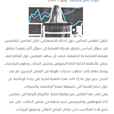
جريدة عالم الاقتصاد
يونيو 7, 2026
‬حول‭ ‬حجم‭ ‬القيمة‭ ‬التي‭ ‬تضيفها‭ ‬فعلياً‭ ‬للاقتصاد‭ ‬والشركات‭.‬