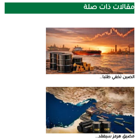
مقالات ذات صلة
الصين‭ ‬تخفي‭ ‬طلبا‭ ...
مضيق‭ ‬هرمز‭ ‬سيفقد‭ ...