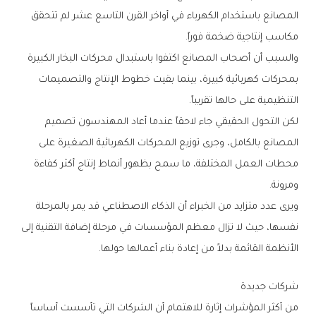
‬مكاسب‭ ‬إنتاجية‭ ‬ضخمة‭ ‬فوراً‭.‬
‬التنظيمية‭ ‬على‭ ‬حالها‭ ‬تقريباً‭.‬
‬ومرونة‭.‬
‬الأنظمة‭ ‬القائمة‭ ‬بدلاً‭ ‬من‭ ‬إعادة‭ ‬بناء‭ ‬أعمالها‭ ‬حولها‭.‬
شركات‭ ‬جديدة