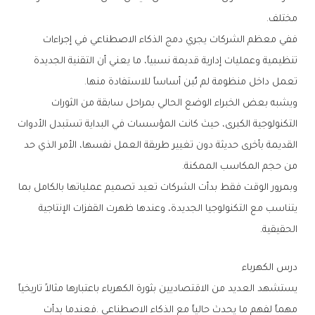
‬مختلف‭.‬
‬تعمل‭ ‬داخل‭ ‬منظومة‭ ‬لم‭ ‬تُبن‭ ‬أساساً‭ ‬للاستفادة‭ ‬منها‭.‬
‬من‭ ‬حجم‭ ‬المكاسب‭ ‬الممكنة‭.‬
‬الحقيقية‭.‬
درس‭ ‬الكهرباء