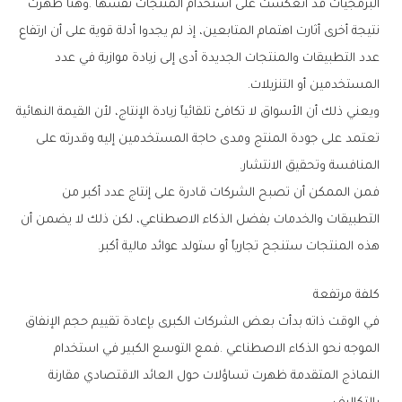
‬المستخدمين‭ ‬أو‭ ‬التنزيلات‭.‬
‬المنافسة‭ ‬وتحقيق‭ ‬الانتشار‭.‬
‬هذه‭ ‬المنتجات‭ ‬ستنجح‭ ‬تجارياً‭ ‬أو‭ ‬ستولد‭ ‬عوائد‭ ‬مالية‭ ‬أكبر‭.‬
كلفة‭ ‬مرتفعة