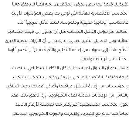
‬المكاسب‭ ‬الاقتصادية‭ ‬الهائلة‭ ‬التي‭ ‬توحي‭ ‬بها‭ ‬بعض‭ ‬المؤشرات‭ ‬الأولية‭.‬
‬الكاملة‭ ‬على‭ ‬الإنتاجية‭ ‬والنمو‭.‬
‬تماماً‭ ‬كما‭ ‬حدث‭ ‬مع‭ ‬الكهرباء‭ ‬والإنترنت‭ ‬والثورات‭ ‬التكنولوجية‭ ‬السابقة‭.‬