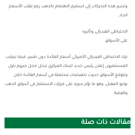
‬الحاد‭.‬
الاحتياطي‭ ‬الفيدرالي‭ ‬وتأثيره‭ ‬
على‭ ‬الأسواق
‬المستثمرون‭ ‬إعلان‭ ‬رئيس‭ ‬جديد‭ ‬للبنك‭ ‬المركزي‭ ‬ليحل‭ ‬محل‭ ‬جيروم‭ ‬باول‭.‬
‬والفضة‭.‬
مقالات ذات صلة