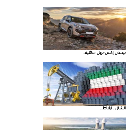
نيسان‭ ‬إكس‭-‬تريل‭: ‬عائلية‭ ...
‮‬الشال‮ ‬‭: ‬ارتباط‭ ...