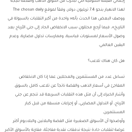
‬لهذا‭ ‬الانهيار‭ ‬بنحو‭ ‬7‭.‬4‭ ‬تريليون‭ ‬دولار،‭ ‬وفقاً‭ ‬لموقع‭ ‬The chosun daily‭.‬
‬اليقين‭ ‬العالمي‭.‬
هل‭ ‬كان‭ ‬هناك‭ ‬تلاعب؟
‬المفاجئ‭ ‬في‭ ‬أسعار‭ ‬الذهب‭ ‬والفضة‭ ‬ناتجاً‭ ‬عن‭ ‬تلاعب‭ ‬كامل‭ ‬بالسوق‭.
‬المستثمرين‭.‬