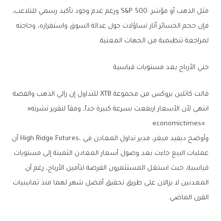
‬لمراجعة‭ ‬تنظيمية‭ ‬من‭ ‬الجهات‭ ‬المعنية‭.‬
جني‭ ‬الأرباح‭ ‬بعد‭ ‬مستويات‭ ‬قياسية
‬انتهى‭ ‬لأن‭ ‬الأسعار‭ ‬ارتفعت‭ ‬بسرعة‭ ‬كبيرة‭ ‬جداً،‭ ‬وفقاً‭ ‬لتقرير‭ ‬نشرته‭ ‬‮«‬‭
‬economictimes‮»‬‭ .‬
‬القرن‭ ‬الماضي‭.‬