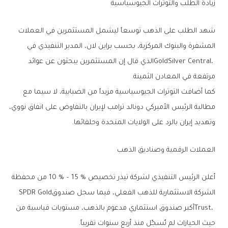
زيادة‭ ‬الطلب‭ ‬والتوترات‭ ‬الجيوسياسية
‬مرتفعة‭ ‬في‭ ‬المعادن‭ ‬الثمينة‭.‬
‬وتهديد‭ ‬إيران‭ ‬بالرد‭ ‬على‭ ‬الولايات‭ ‬المتحدة‭ ‬وحلفائها‭.‬
العملات‭ ‬الرقمية‭ ‬وصناديق‭ ‬الذهب
‬الشركة‭ ‬الاستثمارية‭ ‬للذهب‭ ‬الفعلي،‭ ‬فيما‭ ‬سجل‭ ‬صندوق‭ ‬SPDR Gold‭
‬حيث‭ ‬الحيازات‭ ‬لم‭ ‬تُسجّل‭ ‬منذ‭ ‬أربع‭ ‬سنوات‭ ‬تقريباً‭.‬