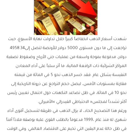
‬تراجعت‭ ‬إلى‭ ‬ما‭ ‬دون‭ ‬مستوى‭ ‬5000‭ ‬دولار‭ ‬للأونصة‭ ‬لتصل‭ ‬إلى‭ ‬4958‭.‬34‭
‬أكثر‭ ‬تشدداً‭ ‬لمجلس‭ ‬‮«‬الاحتياطي‭ ‬الفيدرالي‮»‬‭ ‬الأميركي‭.‬