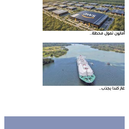
أمازون‭ ‬تمول‭ ‬محطة‭ ...
غاز‭ ‬كندا‭ ‬يجذب‭ ...