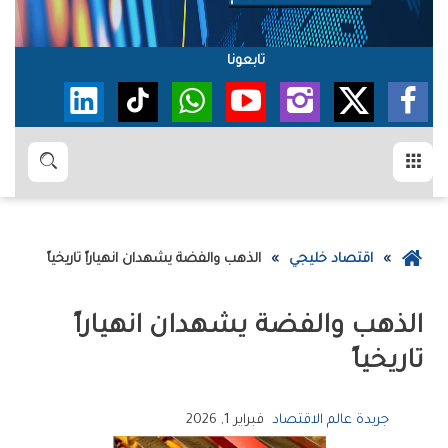
تابعونا
القائمة
بحث
عودة
اقتصاد خليجي
الذهب‭ ‬والفضة‭ ‬يشهدان‭ ‬انهياراً‭ ‬تاريخياً‭ ‬
إلى
الصفحة
الرئيسية
‬تاريخياً‭ ‬
جريدة عالم الاقتصاد
فبراير 1, 2026