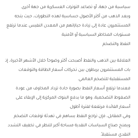
‬سياسية‭ ‬من‭ ‬جهة،‭ ‬أو‭ ‬تصاعد‭ ‬التوترات‭ ‬العسكرية‭ ‬من‭ ‬جهة‭ ‬أخرى‭.‬
‬مستويات‭ ‬المخاطر‭ ‬السياسية‭ ‬أو‭ ‬الأمنية‭.‬
النفط‭ ‬والتضخم
‬المستقبلية‭ ‬للتضخم‭ ‬العالمي‭.‬
‬أسعار‭ ‬الفائدة‭ ‬مرتفعة‭ ‬لفترة‭ ‬أطول‭.‬
‬النقدي‭ ‬مستقبلاً‭.‬