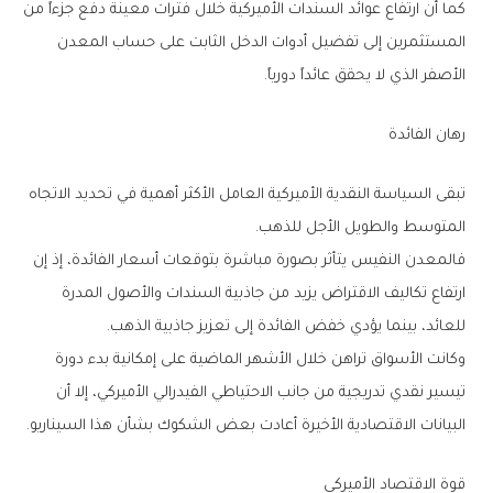
‬الأصفر‭ ‬الذي‭ ‬لا‭ ‬يحقق‭ ‬عائداً‭ ‬دورياً‭.‬
رهان‭ ‬الفائدة
‬المتوسط‭ ‬والطويل‭ ‬الأجل‭ ‬للذهب‭.‬
‬للعائد،‭ ‬بينما‭ ‬يؤدي‭ ‬خفض‭ ‬الفائدة‭ ‬إلى‭ ‬تعزيز‭ ‬جاذبية‭ ‬الذهب‭.‬
‬البيانات‭ ‬الاقتصادية‭ ‬الأخيرة‭ ‬أعادت‭ ‬بعض‭ ‬الشكوك‭ ‬بشأن‭ ‬هذا‭ ‬السيناريو‭.‬
قوة‭ ‬الاقتصاد‭ ‬الأميركي