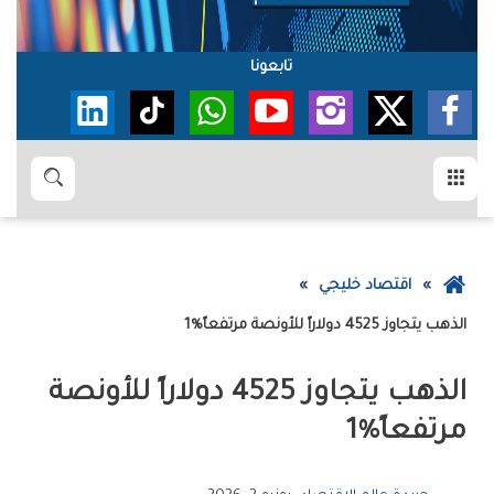
تابعونا
القائمة
بحث
عودة
اقتصاد خليجي
إلى
الذهب‭ ‬يتجاوز‭ ‬4525‭ ‬دولاراً‭ ‬للأونصة‭ ‬مرتفعاً‭ ‬1‭%‬
الصفحة
الرئيسية
‬مرتفعاً‭ ‬1‭%‬