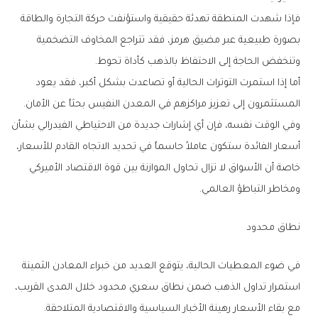
‬وتنخفض‭ ‬الحاجة‭ ‬إلى‭ ‬الاحتفاظ‭ ‬بالذهب‭ ‬كأداة‭ ‬تحوط‭.‬
‬المستثمرون‭ ‬إلى‭ ‬تعزيز‭ ‬مراكزهم‭ ‬في‭ ‬المعدن‭ ‬النفيس‭ ‬بحثاً‭ ‬عن‭ ‬الأمان‭.‬
‬ومخاطر‭ ‬التباطؤ‭ ‬العالمي‭.‬
نطاق‭ ‬محدود
‬مع‭ ‬بقاء‭ ‬الأسعار‭ ‬رهينة‭ ‬الأخبار‭ ‬السياسية‭ ‬والاقتصادية‭ ‬المتلاحقة‭.‬