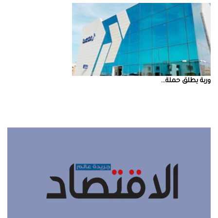
‮‬وربة‮‬‭ ‬يطلق‭ ‬حملة‭ ...