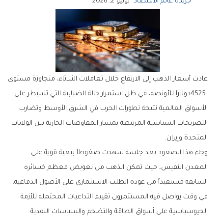
جريدة عالم الاقتصاد
يونيو 2, 2026
‬المتحدة‭ ‬وإيران‭.‬