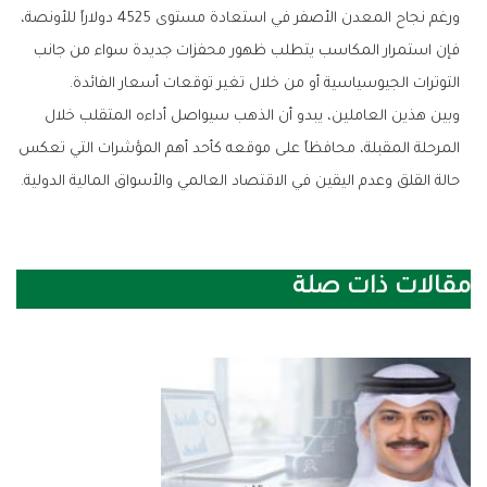
‬التوترات‭ ‬الجيوسياسية‭ ‬أو‭ ‬من‭ ‬خلال‭ ‬تغير‭ ‬توقعات‭ ‬أسعار‭ ‬الفائدة‭.‬
‬حالة‭ ‬القلق‭ ‬وعدم‭ ‬اليقين‭ ‬في‭ ‬الاقتصاد‭ ‬العالمي‭ ‬والأسواق‭ ‬المالية‭ ‬الدولية‭.‬
مقالات ذات صلة