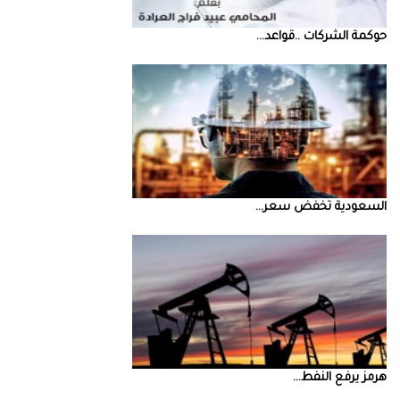
حوكمة‭ ‬الشركات‭.. ‬قواعد‭ ...
السعودية‭ ‬تخفض‭ ‬سعر‭ ...
‮‬هرمز‮‬‭ ‬يرفع‭ ‬النفط‭ ...