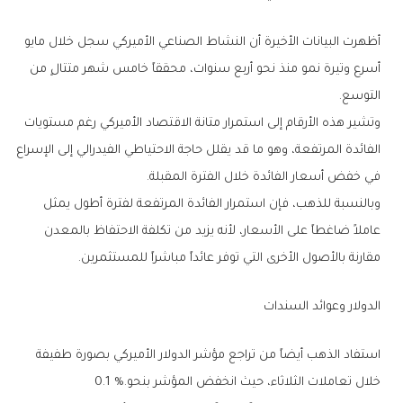
‬التوسع‭.‬
‬في‭ ‬خفض‭ ‬أسعار‭ ‬الفائدة‭ ‬خلال‭ ‬الفترة‭ ‬المقبلة‭.‬
‬مقارنة‭ ‬بالأصول‭ ‬الأخرى‭ ‬التي‭ ‬توفر‭ ‬عائداً‭ ‬مباشراً‭ ‬للمستثمرين‭.‬
الدولار‭ ‬وعوائد‭ ‬السندات
‬خلال‭ ‬تعاملات‭ ‬الثلاثاء،‭ ‬حيث‭ ‬انخفض‭ ‬المؤشر‭ ‬بنحو‭ ‬0.1‭ %.‬