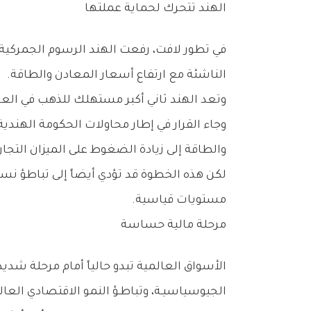
الهند‭ ‬تتحرك‭ ‬لحماية‭ ‬عملتها
‬الناشئة‭ ‬مع‭ ‬ارتفاع‭ ‬أسعار‭ ‬المعادن‭ ‬والطاقة‭.‬
وتعد‭ ‬الهند‭ ‬ثاني‭ ‬أكبر‭ ‬مستهلك‭ ‬للذهب‭ ‬في‭ ‬العالم،‭ ‬ولذلك‭ ‬فإن‭ ‬أي‭ ‬تغييرات‭ ‬في‭ ‬سياساتها‭ ‬الجمركية‭ ‬تنعكس‭ ‬سريعاً‭ ‬على‭ ‬الأسواق‭ ‬العالمية‭.‬
‬والطاقة‭ ‬إلى‭ ‬زيادة‭ ‬الضغوط‭ ‬على‭ ‬الميزان‭ ‬التجاري‭.‬
‬مستويات‭ ‬قياسية‭.‬
مرحلة‭ ‬مالية‭ ‬حساسة
‬الجيوسياسيـة،‭ ‬وتباطـؤ‭ ‬النمو‭ ‬الاقتصادي‭ ‬العالمي‭.‬