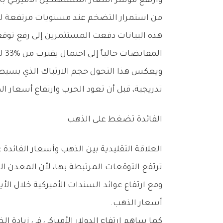
‬من‭ ‬استمرار‭ ‬التضخم‭ ‬عند‭ ‬مستويات‭ ‬مرتفعة‭ ‬لفترة‭ ‬أطول‭.‬
‬المقايضات‭ ‬حالياً‭ ‬إلى‭ ‬احتمال‭ ‬يقترب‭ ‬من‭ ‬33‭% ‬لرفع‭ ‬الفائدة‭ ‬الأميركية‭ ‬خلال‭ ‬الأشهر‭ ‬المقبلة،‭ ‬مقارنة‭ ‬بتوقعات‭ ‬كانت‭ ‬شبه‭ ‬معدومة‭ ‬في‭ ‬نهاية‭ ‬الشهر‭ ‬الماضي‭.‬
‬تدريجية،‭ ‬قبل‭ ‬أن‭ ‬تعود‭ ‬الحرب‭ ‬وارتفاع‭ ‬أسعار‭ ‬الطاقة‭ ‬لتقلب‭ ‬المعادلة‭ ‬بالكامل‭.‬
الفائدة‭ ‬تضغط‭ ‬على‭ ‬الذهب
‬ترتفع‭ ‬التوقعات‭ ‬المرتبطة‭ ‬بها،‭ ‬لأن‭ ‬المعدن‭ ‬النفيس‭ ‬لا‭ ‬يوفر‭ ‬عائداً‭ ‬مالياً‭ ‬مثل‭ ‬السندات‭ ‬أو‭ ‬أدوات‭ ‬الدخل‭ ‬الثابت‭.‬
‬أسعار‭ ‬الذهب‭.‬