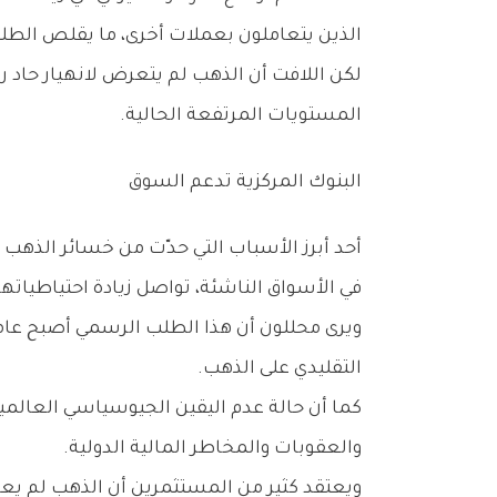
‬الذين‭ ‬يتعاملون‭ ‬بعملات‭ ‬أخرى،‭ ‬ما‭ ‬يقلص‭ ‬الطلب‭ ‬العالمي‭ ‬نسبياً‭.‬
‬المستويات‭ ‬المرتفعة‭ ‬الحالية‭.‬
البنوك‭ ‬المركزية‭ ‬تدعم‭ ‬السوق
‬في‭ ‬الأسواق‭ ‬الناشئة،‭ ‬تواصل‭ ‬زيادة‭ ‬احتياطياتها‭ ‬من‭ ‬الذهب‭ ‬بوتيرة‭ ‬قوية،‭ ‬في‭ ‬إطار‭ ‬محاولات‭ ‬تنويع‭ ‬الأصول‭ ‬وتقليل‭ ‬الاعتماد‭ ‬على‭ ‬الدولار‭.‬
‬التقليدي‭ ‬على‭ ‬الذهب‭.‬
‬والعقوبات‭ ‬والمخاطر‭ ‬المالية‭ ‬الدولية‭.‬