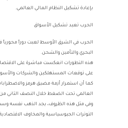
‬بإعادة‭ ‬تشكيل‭ ‬النظام‭ ‬المالي‭ ‬العالمي‭.‬
الحرب‭ ‬تعيد‭ ‬تشكيل‭ ‬الأسواق
‬البحري‭ ‬والتأمين‭ ‬والشحن‭.‬
‬على‭ ‬توقعات‭ ‬المستهلكين‭ ‬والشركات‭ ‬والأسواق‭ ‬المالية‭.‬
‬العالمي‭ ‬تحت‭ ‬الضغط‭ ‬خلال‭ ‬النصف‭ ‬الثاني‭ ‬من‭ ‬العام‭.‬
‬التوترات‭ ‬الجيوسياسية‭ ‬والمخاوف‭ ‬الاقتصادية‭ ‬المستثمرين‭ ‬إلى‭ ‬التمسك‭ ‬به‭ ‬كملاذ‭ ‬آمن‭.‬