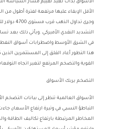
‬الأقل‭ ‬الإبقاء‭ ‬عليها‭ ‬مرتفعة‭ ‬لفترة‭ ‬أطول‭ ‬من‭ ‬المتوقع‭.‬
‬في‭ ‬الشرق‭ ‬الأوسط‭ ‬واضطرابات‭ ‬أسواق‭ ‬النفط‭ ‬العالمية‭.‬
‬القوية‭ ‬والتضخم‭ ‬المرتفع‭ ‬لتغير‭ ‬اتجاه‭ ‬التوقعات‭ ‬بصورة‭ ‬ملحوظة‭.‬
التضخم‭ ‬يربك‭ ‬الأسواق
‬المخاطر‭ ‬المرتبطة‭ ‬بارتفاع‭ ‬تكاليف‭ ‬الطاقة‭ ‬والخدمات‭.‬