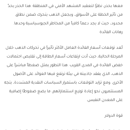
‬محدود،‭ ‬حيث‭ ‬لا‭ ‬يجد‭ ‬دعماً‭ ‬كافياً‭ ‬من‭ ‬المخاطر‭ ‬الجيوسياسية‭ ‬وحدها‭.‬
رهانات‭ ‬الفائدة
‬على‭ ‬المعدن‭ ‬النفيس‭.‬
قوة‭ ‬الدولار