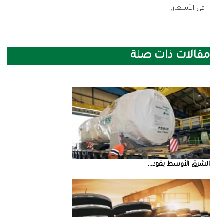
‬في‭ ‬الأسعار‭.‬
مقالات ذات صلة
الشرق‭ ‬الأوسط‭ ‬يقود‭ ...