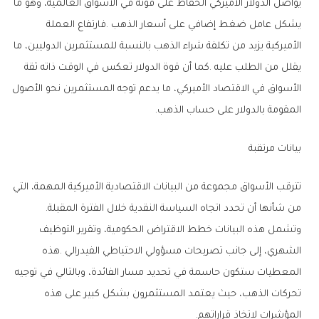
‬المقومة‭ ‬بالدولار‭ ‬على‭ ‬حساب‭ ‬الذهب‭.‬
بيانات‭ ‬مرتقبة
‬من‭ ‬شأنها‭ ‬أن‭ ‬تحدد‭ ‬اتجاه‭ ‬السياسة‭ ‬النقدية‭ ‬خلال‭ ‬الفترة‭ ‬المقبلة‭.
‬المؤشرات‭ ‬لاتخاذ‭ ‬قراراتهم‭.‬