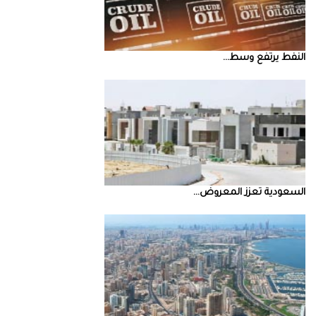
النفط‭ ‬يرتفع‭ ‬وسط‭ ...
السعودية‭ ‬تعزز‭ ‬المعروض‭ ...