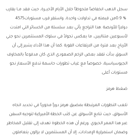
‬0‭.‬9‭ % ‬من‭ ‬قيمته‭ ‬في‭ ‬تداولات‭ ‬واحدة،‭ ‬واستقر‭ ‬قرب‭ ‬مستويات‭ ‬4575‭
‬مستويات‭ ‬أعلى‭.‬
ضغط‭ ‬هرمز