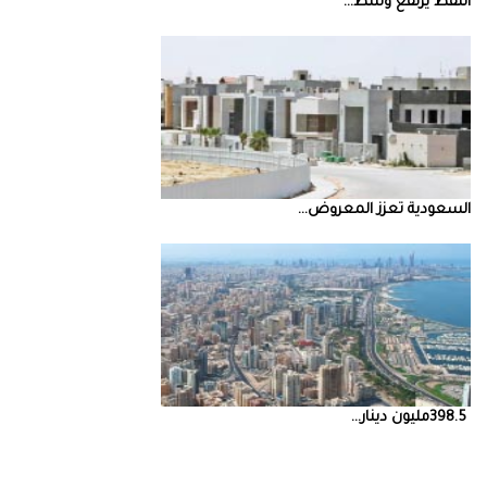
النفط‭ ‬يرتفع‭ ‬وسط‭ ...
السعودية‭ ‬تعزز‭ ‬المعروض‭ ...
398.5‭ ‬مليون‭ ‬دينار‭ ...