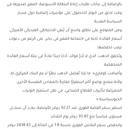
‬السياسة‭ ‬النقدية‭.‬
‬ترمب‭ ‬لخفضها‭.‬
‬المنخفضة‭.‬
‬الجيوسياسية‮»‬‭.‬
‬مستوى‭ ‬قياسياً‭ ‬بلغ‭ ‬95‭.‬87‭ ‬دولار‭ ‬يوم‭ ‬الثلاثاء‭.‬