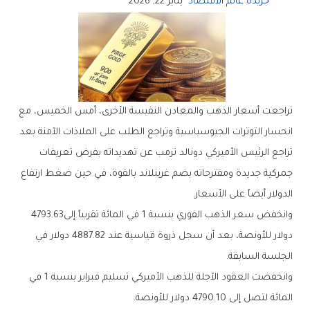
جريدة عالم الاقتصاد
يناير 22, 2026
‬الدولار‭ ‬أيضاً‭ ‬على‭ ‬الأسعار‭.‬
وانخفض‭ ‬سعر‭ ‬الذهب‭ ‬الفوري‭ ‬بنسبة‭ ‬1‭ ‬في‭ ‬المائة‭ ‬تقريباً‭ ‬إلى‭ ‬4793‭.‬63‭
‬الجلسة‭ ‬السابقة‭.‬
‬المائة‭ ‬لتصل‭ ‬إلى‭ ‬4790‭.‬10‭ ‬دولار‭ ‬للأونصة‭.‬