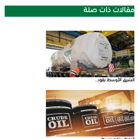
مقالات ذات صلة
الشرق‭ ‬الأوسط‭ ‬يقود‭ ...