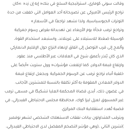
‬التوترات‭ ‬الجيوسياسية،‭ ‬ولذا‭ ‬نشهد‭ ‬تراجعًا‭ ‬في‭ ‬الأسعار‮»‬‭.‬
‬الذي‭ ‬كان‭ ‬يُنذر‭ ‬بأعمق‭ ‬شرخ‭ ‬في‭ ‬العلاقات‭ ‬عبر‭ ‬الأطلسي‭ ‬منذ‭ ‬عقود‭.‬
‬الدولار‭ ‬المعادن‭ ‬المقومة‭ ‬به‭ ‬أكثر‭ ‬تكلفة‭ ‬بالنسبة‭ ‬للمشترين‭ ‬الأجانب‭.‬
‬قضية‭ ‬تُهدد‭ ‬استقلالية‭ ‬البنك‭ ‬المركزي‭.‬