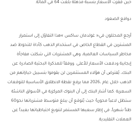
‬حين‭ ‬قفزت‭ ‬الأسعار‭ ‬بنسبة‭ ‬مذهلة‭ ‬بلغت‭ ‬64‭ ‬في‭ ‬المائة‭.‬
دوافع‭ ‬الصعود
‬ستظل‭ ‬لاعباً‭ ‬محورياً؛‭ ‬حيث‭ ‬يُتوقع‭ ‬أن‭ ‬يبلغ‭ ‬متوسط‭ ‬مشترياتها‭ ‬نحو‭ ‬60‭
‬العملات‭ ‬التقليدية‭.‬