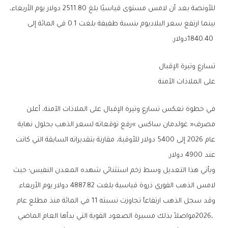
‬1840‭.‬40‭ ‬دولار‭.‬
تسارع‭ ‬وتيرة‭ ‬الإقبال‭ ‬
على‭ ‬الملاذات‭ ‬الآمنة
‬عند‭ ‬4900‭ ‬دولار‭.‬
‬لامس‭ ‬الذهب‭ ‬الفوري‭ ‬ذروة‭ ‬قياسية‭ ‬بلغت‭ ‬4887‭.‬82‭ ‬دولار‭ ‬يوم‭ ‬الأربعاء‭.