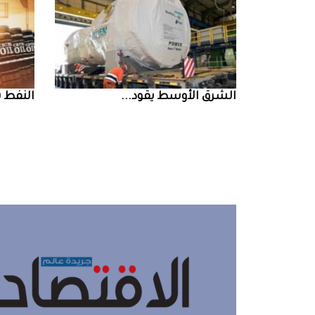
الشرق‭ ‬الأوسط‭ ‬يقود‭ ...
النفط‭ ‬يرتفع‭ ‬وسط‭ ...