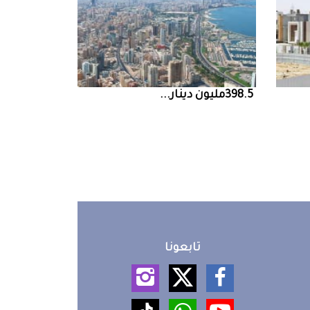
398.5‭ ‬مليون‭ ‬دينار‭ ...
تابعونا