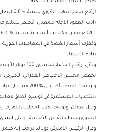
‬خفض‭ ‬أسعار‭ ‬الفائدة‭ ‬الأميركية‭.‬
ارتفع‭ ‬سعر‭ ‬الذهب‭ ‬الفوري‭ ‬بنسبة‭ ‬0‭.‬8‭ % ‬ليصل‭ ‬إلى‭ ‬4976‭.‬49‭ ‬دولاراً‭ ‬للأونصة،‭ ‬بعد‭ ‬أن‭ ‬لامس‭ ‬مستوى‭ ‬قياسياً‭ ‬بلغ‭ ‬4988.17‭ ‬دولاراً‭ ‬في‭ ‬وقت‭ ‬سابق‭. ‬
‬2026،‭ ‬وتحقق‭ ‬مكاسب‭ ‬أسبوعية‭ ‬بنسبة‭ ‬8‭.‬4‭ % ‬هي‭ ‬الأعلى‭ ‬منذ‭ ‬بداية‭ ‬أزمة‭ ‬الوباء‭ ‬في‭ ‬عام‭ ‬2020‭.‬
‬زيادة‭ ‬الأسعار‭.‬
‬بخفض‭ ‬مجلس‭ ‬الاحتياطي‭ ‬الفدرالي‭ ‬الأميركي‭ ‬أسعار‭ ‬الفائدة‭.‬
‬بالتحديات‭ ‬المستمرة‭ ‬في‭ ‬توسيع‭ ‬نطاق‭ ‬معالجة‭ ‬المعدن‭ ‬والنقص‭ ‬المستمر‭ ‬في‭ ‬المعروض‭ ‬في‭ ‬السوق‭.‬
‬السوق‭ ‬وسط‭ ‬حالة‭ ‬من‭ ‬الضبابية‮…‬‭ ‬وعلى‭ ‬المدى‭ ‬القريب،‭ ‬تحد‭ ‬العوامل‭ ‬الفنية‭ ‬وعمليات‭ ‬جني‭ ‬الأرباح‭ ‬من‭ ‬المكاسب‭ ‬الصعودية‮»‬‭.‬
وقال‭ ‬الرئيس‭ ‬الأميركي‭ ‬دونالد‭ ‬ترامب‭ ‬إنه‭ ‬ضمن‭ ‬وصول‭ ‬الولايات‭ ‬المتحدة‭ ‬بشكل‭ ‬كامل‭ ‬ودائم‭ ‬إلى‭ ‬غرينلاند‭ ‬في‭ ‬اتفاق‭ ‬مع‭ ‬حلف‭ ‬شمال‭ ‬الأطلسي‭.‬