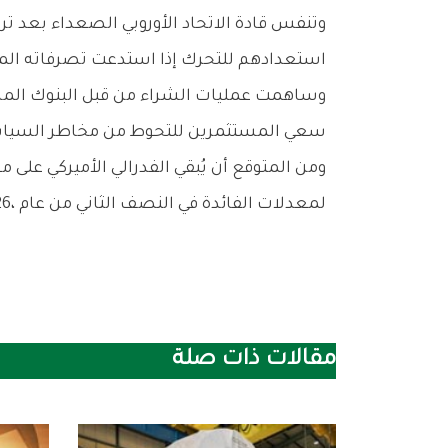
‬استعدادهم‭ ‬للتحرك‭ ‬إذا‭ ‬استدعت‭ ‬تصرفاته‭ ‬المستقبلية‭ ‬ذلك‭.‬
‬سعي‭ ‬المستثمرين‭ ‬للتحوط‭ ‬من‭ ‬مخاطر‭ ‬السياسات‭ ‬النقدية‭ ‬العالمية‭ ‬وتقلباتها‭.‬
‬لمعدلات‭ ‬الفائدة‭ ‬في‭ ‬النصف‭ ‬الثاني‭ ‬من‭ ‬عام‭ ‬2026،‭ ‬ما‭ ‬يعزز‭ ‬جاذبية‭ ‬الذهب‭ ‬الذي‭ ‬لا‭ ‬يدر‭ ‬عائداً‭.‬
مقالات ذات صلة