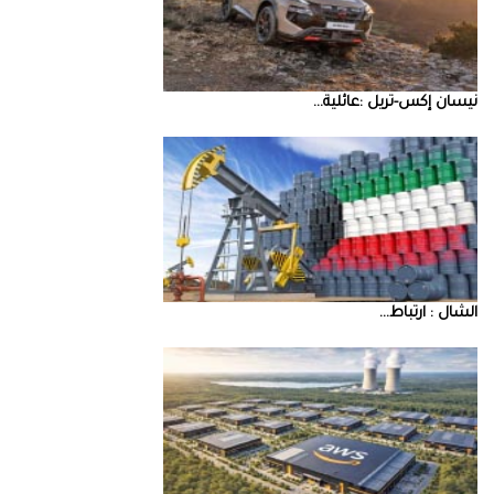
نيسان‭ ‬إكس‭-‬تريل‭: ‬عائلية‭ ...
‮‬الشال‮ ‬‭: ‬ارتباط‭ ...