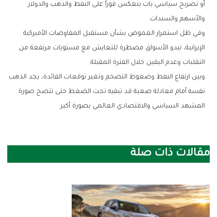
‬والأسهم‭ ‬والسندات‭.‬
‬التقلبات‭ ‬وعدم‭ ‬اليقين‭ ‬خلال‭ ‬الفترة‭ ‬المقبلة‭.‬
‬المشهد‭ ‬السياسي‭ ‬والاقتصادي‭ ‬العالمي‭ ‬بصورة‭ ‬أكبر‭.‬
مقالات ذات صلة