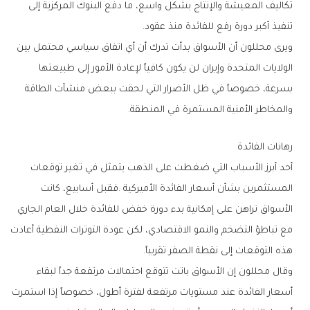
‬تنفيذ‭ ‬أكبر‭ ‬دورة‭ ‬رفع‭ ‬للفائدة‭ ‬منذ‭ ‬عقود‭.‬
‬والمخاطر‭ ‬الأمنية‭ ‬المستمرة‭ ‬في‭ ‬المنطقة‭.‬
رهانات‭ ‬الفائدة
‬هذه‭ ‬التوقعات‭ ‬إلى‭ ‬نقطة‭ ‬الصفر‭ ‬تقريباً‭.‬