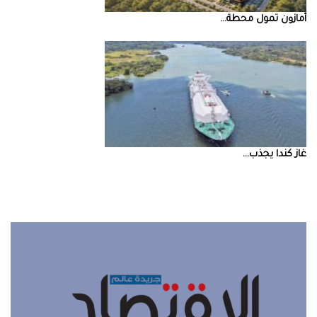
أمازون‭ ‬تمول‭ ‬محطة‭ ...
غاز‭ ‬كندا‭ ‬يجذب‭ ...