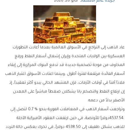
جريدة عالم الاقتصاد
مايو 26, 2026
‬الأصفر‭ ‬بدلاً‭ ‬من‭ ‬دعمه‭.‬