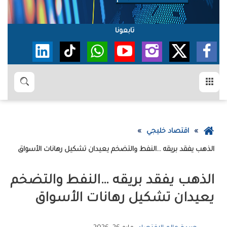
تابعونا
القائمة
بحث
عودة
اقتصاد خليجي
إلى
الذهب‭ ‬يفقد‭ ‬بريقه‮…‬‭ ‬النفط‭ ‬والتضخم‭ ‬يعيدان‭ ‬تشكيل‭ ‬رهانات‭ ‬الأسواق
الصفحة
الرئيسية
‬يعيدان‭ ‬تشكيل‭ ‬رهانات‭ ‬الأسواق