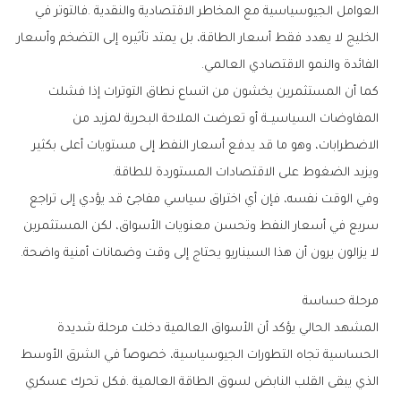
‬الفائدة‭ ‬والنمو‭ ‬الاقتصادي‭ ‬العالمي‭.‬
‬ويزيد‭ ‬الضغوط‭ ‬على‭ ‬الاقتصادات‭ ‬المستوردة‭ ‬للطاقة‭.‬
‬لا‭ ‬يزالون‭ ‬يرون‭ ‬أن‭ ‬هذا‭ ‬السيناريو‭ ‬يحتاج‭ ‬إلى‭ ‬وقت‭ ‬وضمانات‭ ‬أمنية‭ ‬واضحة‭.‬
مرحلة‭ ‬حساسة