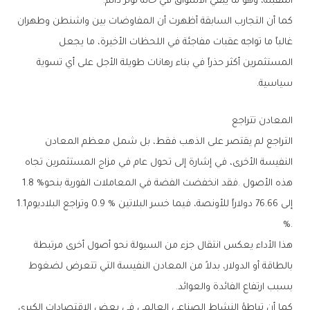
‬المقبلة،‭ ‬وهو‭ ‬ما‭ ‬يبقي‭ ‬الأسواق‭ ‬في‭ ‬حالة‭ ‬توتر‭ ‬دائم‭.‬
‬سياسية‭.‬
المعادن‭ ‬تتراجع
‬هذه‭ ‬الأصول‭. ‬فقد‭ ‬انخفضت‭ ‬الفضة‭ ‬في‭ ‬المعاملات‭ ‬الفورية‭ ‬بنحو‭ ‬1.8‭ %
‬إلى‭ ‬76‭.‬66‭ ‬دولاراً‭ ‬للأونصة،‭ ‬فيما‭ ‬خسر‭ ‬البلاتين‭ ‬0‭.‬9‭ % ‬وتراجع‭ ‬البلاديوم‭ ‬1‭.‬1‭
%.‬
‬بسبب‭ ‬ارتفاع‭ ‬الفائدة‭ ‬والعوائد‭.‬