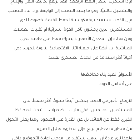
‬المستثمرين‭ ‬الذين‭ ‬يخشون‭ ‬تآكل‭ ‬القوة‭ ‬الشرائية‭ ‬أو‭ ‬تقلبات‭ ‬العملات‭.‬
‬أحياناً‭ ‬أكثر‭ ‬استدامة‭ ‬من‭ ‬الحدث‭ ‬العسكري‭ ‬نفسه‭.‬
الأسواق‭ ‬تعيد‭ ‬بناء‭ ‬محافظها‭ ‬
على‭ ‬أساس‭ ‬الخوف
‬من‭ ‬منطق‭ ‬‮«‬تعظيم‭ ‬الربح‮»‬‭ ‬إلى‭ ‬منطق‭ ‬‮«‬تقليل‭ ‬الضرر‮»‬‭.‬