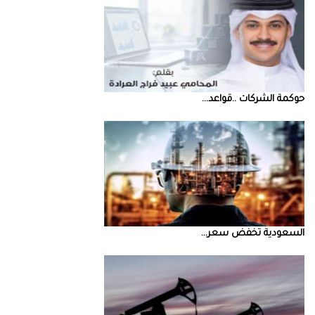
حوكمة‭ ‬الشركات‭.. ‬قواعد‭ ...
السعودية‭ ‬تخفض‭ ‬سعر‭ ...