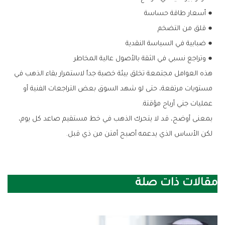
●‭ ‬أسعار‭ ‬طاقة‭ ‬حساسة
●‭ ‬قلق‭ ‬من‭ ‬التضخم
●‭ ‬ضبابية‭ ‬في‭ ‬السياسة‭ ‬النقدية
●‭ ‬وتراجع‭ ‬نسبي‭ ‬في‭ ‬الثقة‭ ‬بالأصول‭ ‬عالية‭ ‬المخاطر
‬عمليات‭ ‬جني‭ ‬أرباح‭ ‬مؤقتة‭.‬
‬لكن‭ ‬الأساس‭ ‬الذي‭ ‬يدعمه‭ ‬أصبح‭ ‬أمتن‭ ‬من‭ ‬ذي‭ ‬قبل‭.‬
مقالات ذات صلة