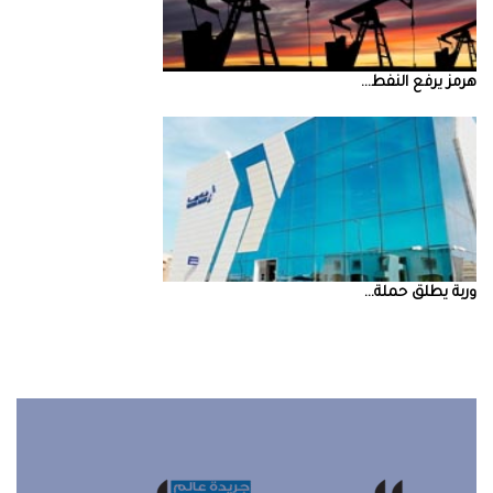
‮‬هرمز‮‬‭ ‬يرفع‭ ‬النفط‭ ...
‮‬وربة‮‬‭ ‬يطلق‭ ‬حملة‭ ...