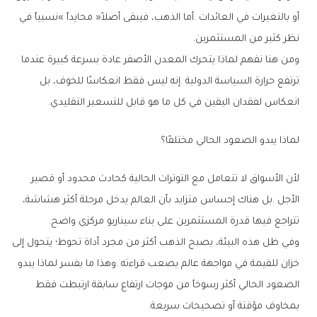
‬نظر‭ ‬كثير‭ ‬من‭ ‬المستثمرين‭.‬
‬انعكاس‭ ‬لفقدان‭ ‬اليقين‭ ‬في‭ ‬كل‭ ‬ما‭ ‬هو‭ ‬قابل‭ ‬للتسعير‭ ‬التقليدي‭.‬
لماذا‭ ‬يبدو‭ ‬الصعود‭ ‬الحالي‭ ‬مختلفًا؟
‬تتراجع‭ ‬فيها‭ ‬قدرة‭ ‬المستثمرين‭ ‬على‭ ‬بناء‭ ‬سيناريو‭ ‬مركزي‭ ‬واضح‭.‬
‬بمخاوف‭ ‬مؤقتة‭ ‬أو‭ ‬تصحيحات‭ ‬سريعة‭.‬