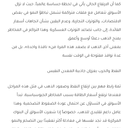
‬يمنح‭ ‬الذهب‭ ‬دعمًا‭ ‬أوسع‭ ‬وأعمق‭.‬
‬عدة‭ ‬نوافذ‭ ‬مفتوحة‭ ‬في‭ ‬الوقت‭ ‬نفسه‭.‬
النفط‭ ‬والحرب‭ ‬يعززان‭ ‬جاذبية‭ ‬المعدن‭ ‬النفيس
ثمة‭ ‬رابط‭ ‬مهم‭ ‬بين‭ ‬ارتفاع‭ ‬النفط‭ ‬وصعود‭ ‬الذهب‭ ‬في‭ ‬مثل‭ ‬هذه‭ ‬المراحل‭.
‬المركزية‭ ‬قد‭ ‬تجد‭ ‬نفسها‭ ‬في‭ ‬معادلة‭ ‬أكثر‭ ‬تعقيدًا‭ ‬بين‭ ‬التضخم‭ ‬والنمو‭.‬