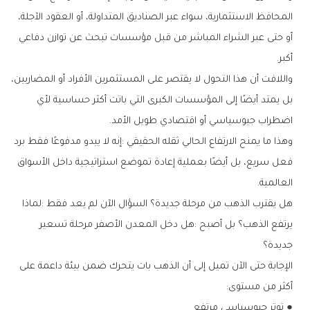
‬أكبر‭.‬
‬اضطراب‭ ‬جيوسياسي‭ ‬أو‭ ‬اقتصادي‭ ‬طويل‭ ‬الأمد‭.‬
‬العالمية‭.‬
‬جديدة؟
‬أكثر‭ ‬من‭ ‬مستوى‭:‬
●‭ ‬توتر‭ ‬جيوسياسي‭ ‬مرتفع