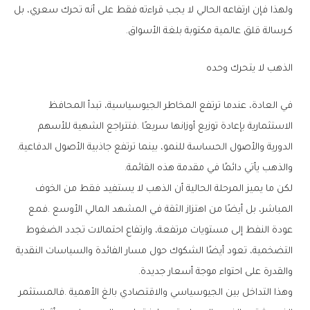
‬كـرسالة‭ ‬قلق‭ ‬عالمية‭ ‬مكتوبة‭ ‬بلغة‭ ‬الأسواق‭.‬
الذهب‭ ‬لا‭ ‬يتحرك‭ ‬وحده
‬الدورية‭ ‬والأصول‭ ‬الحساسة‭ ‬للنمو،‭ ‬بينما‭ ‬ترتفع‭ ‬جاذبية‭ ‬الأصول‭ ‬الدفاعية‭.
‬والذهب‭ ‬يأتي‭ ‬دائمًا‭ ‬في‭ ‬مقدمة‭ ‬هذه‭ ‬القائمة‭.‬
‬والقدرة‭ ‬على‭ ‬احتواء‭ ‬موجة‭ ‬أسعار‭ ‬جديدة‭.‬