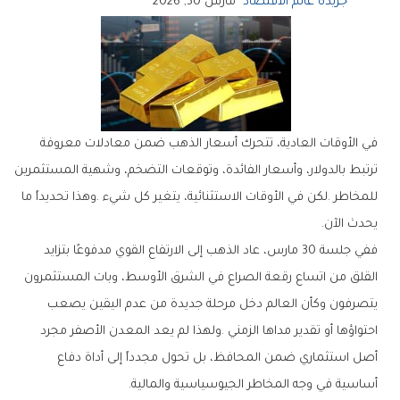
جريدة عالم الاقتصاد
مارس 30, 2026
‬يحدث‭ ‬الآن‭.‬
‬أساسية‭ ‬في‭ ‬وجه‭ ‬المخاطر‭ ‬الجيوسياسية‭ ‬والمالية‭.‬