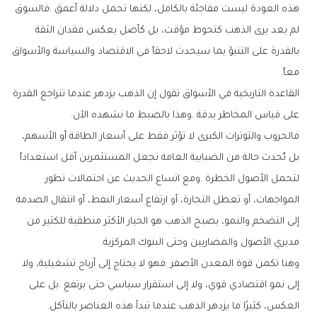
‬معاً‭.‬
‬على‭ ‬قياس‭ ‬المخاطر‭ ‬بدقة‭. ‬وهذا‭ ‬بالضبط‭ ‬ما‭ ‬نشهده‭ ‬الآن‭.‬
‬مديري‭ ‬الأصول‭ ‬والمضاربين‭ ‬وحتى‭ ‬البنوك‭ ‬المركزية‭.‬
‬العكس،‭ ‬كثيرًا‭ ‬ما‭ ‬يزدهر‭ ‬الذهب‭ ‬عندما‭ ‬تبدأ‭ ‬هذه‭ ‬العناصر‭ ‬بالتآكل‭.‬