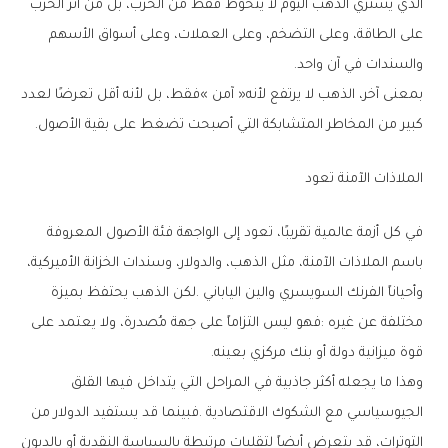
‬والسندات‭ ‬في‭ ‬آن‭ ‬واحد‭.‬
‬كبير‭ ‬من‭ ‬المخاطر‭ ‬المتشابكة‭ ‬التي‭ ‬أصبحت‭ ‬تضغط‭ ‬على‭ ‬بقية‭ ‬الأصول‭.‬
الملاذات‭ ‬الآمنة‭ ‬تعود
‬قوة‭ ‬ميزانية‭ ‬دولة‭ ‬أو‭ ‬بنك‭ ‬مركزي‭ ‬بعينه‭.‬