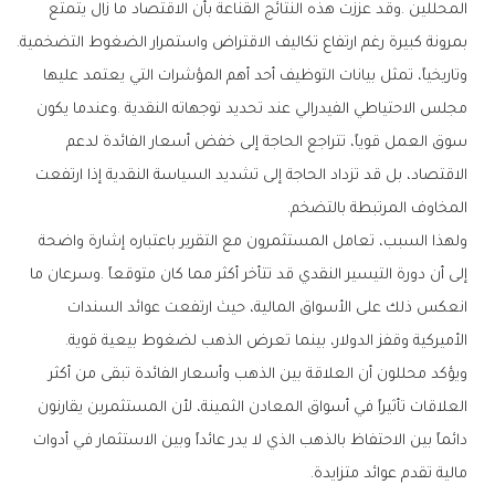
‬بمرونة‭ ‬كبيرة‭ ‬رغم‭ ‬ارتفاع‭ ‬تكاليف‭ ‬الاقتراض‭ ‬واستمرار‭ ‬الضغوط‭ ‬التضخمية‭.‬
‬المخاوف‭ ‬المرتبطة‭ ‬بالتضخم‭.‬
‬الأميركية‭ ‬وقفز‭ ‬الدولار،‭ ‬بينما‭ ‬تعرض‭ ‬الذهب‭ ‬لضغوط‭ ‬بيعية‭ ‬قوية‭.‬
‬مالية‭ ‬تقدم‭ ‬عوائد‭ ‬متزايدة‭.‬