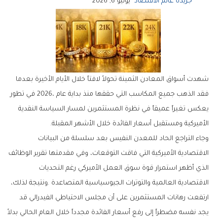
جريدة عالم الاقتصاد
يونيو 6, 2026
‬الأميركية‭ ‬ومستقبل‭ ‬أسعار‭ ‬الفائدة‭ ‬خلال‭ ‬الأشهر‭ ‬المقبلة‭.‬