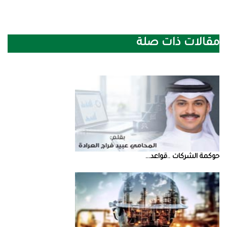
مقالات ذات صلة
حوكمة‭ ‬الشركات‭.. ‬قواعد‭ ...