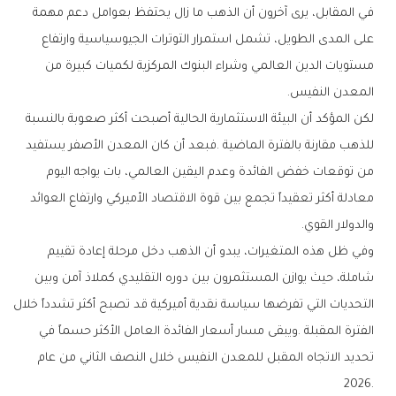
‬المعدن‭ ‬النفيس‭.‬
‬والدولار‭ ‬القوي‭.‬
‬2026‭.‬