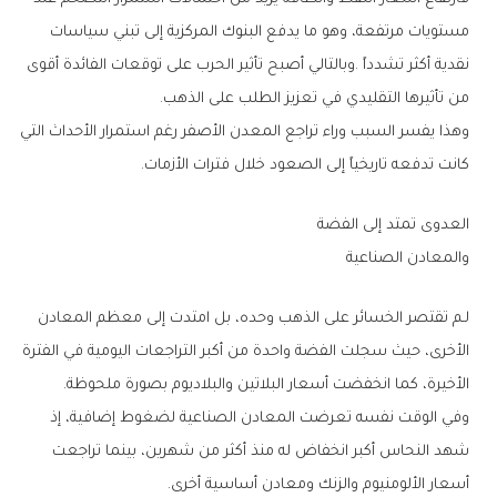
‬من‭ ‬تأثيرها‭ ‬التقليدي‭ ‬في‭ ‬تعزيز‭ ‬الطلب‭ ‬على‭ ‬الذهب‭.‬
‬كانت‭ ‬تدفعه‭ ‬تاريخياً‭ ‬إلى‭ ‬الصعود‭ ‬خلال‭ ‬فترات‭ ‬الأزمات‭.‬
العدوى‭ ‬تمتد‭ ‬إلى‭ ‬الفضة‭ ‬
والمعادن‭ ‬الصناعية
‬الأخيرة،‭ ‬كما‭ ‬انخفضت‭ ‬أسعار‭ ‬البلاتين‭ ‬والبلاديوم‭ ‬بصورة‭ ‬ملحوظة‭.‬
‬أسعار‭ ‬الألومنيوم‭ ‬والزنك‭ ‬ومعادن‭ ‬أساسية‭ ‬أخرى‭.‬