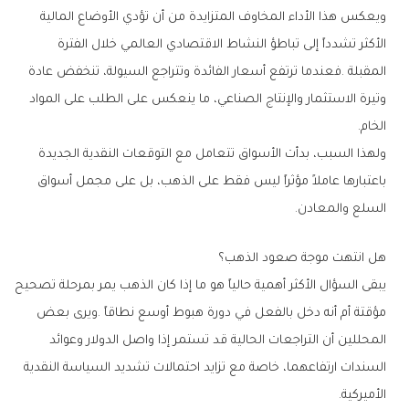
‬الخام‭.‬
‬السلع‭ ‬والمعادن‭.‬
هل‭ ‬انتهت‭ ‬موجة‭ ‬صعود‭ ‬الذهب؟
‬الأميركية‭.‬