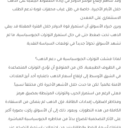
‬الاستثماري‭ ‬على‭ ‬المعدن‭.‬
‬تشهد‭ ‬الأسواق‭ ‬تحولاً‭ ‬جديداً‭ ‬في‭ ‬توقعات‭ ‬السياسة‭ ‬النقدية‭.‬
لماذا‭ ‬فشلت‭ ‬التوترات‭ ‬الجيوسياسية‭ ‬في‭ ‬دعم‭ ‬الذهب؟
‬الآمنة‭ ‬عالمياً‭. ‬لكن‭ ‬ما‭ ‬حدث‭ ‬خلال‭ ‬الأشهر‭ ‬الأخيرة‭ ‬كان‭ ‬مختلفاً‭ ‬نسبياً‭.‬
‬على‭ ‬الآثار‭ ‬التضخمية‭ ‬للصراع‭ ‬بدلاً‭ ‬من‭ ‬مخاطره‭ ‬الجيوسياسية‭ ‬المباشرة‭.‬