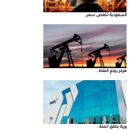
السعودية‭ ‬تخفض‭ ‬سعر‭ ...
‮‬هرمز‮‬‭ ‬يرفع‭ ‬النفط‭ ...
‮‬وربة‮‬‭ ‬يطلق‭ ‬حملة‭ ...