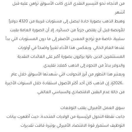
‬أشهر‭.‬
‬والدولار‭ ‬بدلاً‭ ‬من‭ ‬اللجوء‭ ‬إلى‭ ‬الذهب‭ ‬كملاذ‭ ‬تقليدي‭.‬
‬من‭ ‬حالة‭ ‬عدم‭ ‬اليقين‭ ‬الاقتصادي‭ ‬والسياسي‭ ‬العالمي‭.‬
سوق‭ ‬العمل‭ ‬الأميركي‭ ‬يقلب‭ ‬التوقعات