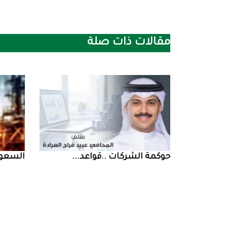
مقالات ذات صلة
حوكمة‭ ‬الشركات‭.. ‬قواعد‭ ...
السعودية‭ ‬تخف‭‬‭