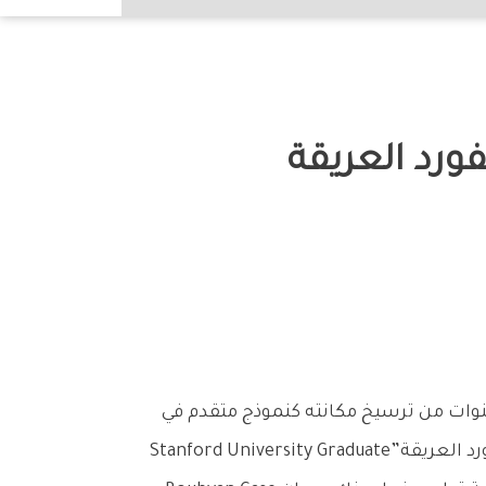
نوات من ترسيخ مكانته كنموذج متقدم في
الصيرفة الإسلامية والخدمات الرقمية والابتكار المؤسسي، وهو ما انعكس خلال استضافة «جامعة ستانفورد العريقة”Stanford University Graduate