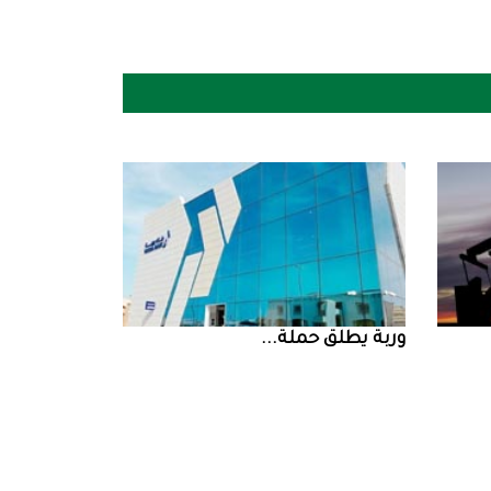
‮‬وربة‮‬‭ ‬يطلق‭ ‬حملة‭ ...