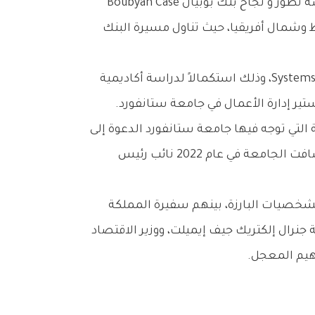
School of Business للرئيس التنفيذي للبنك عبدالله التويجري، للمشاركة في محاضره مخصصه لمناقشة قصة تطور و نجاح بنك بوبيان Boubyan Case
 وشمال أفريقيا، حيث تناول مسيرة البنك
وجاءت مشاركة التويجري ضمن الفصل الدراسي Systems Leadership and Business Transformation: A MENA Lens، وذلك استكمالاً لدراسة أكاديمية
ير إدارة الأعمال في جامعة ستانفورد.
ة التي توجه فيها جامعة ستانفورد الدعوة إلى
أحد قيادات البنك لتقديم محاضرة حول تجربته في التحول المؤسسي والقطاع المصرفي، وذلك بعد أن استضافت الجامعة في عام 2022 نائب رئيس
الشخصيات البارزة، بينهم سفيرة المملكة
 جنرال إلكتريك جيف إيميلت، ووزير الاقتصاد
هيم المعجل.