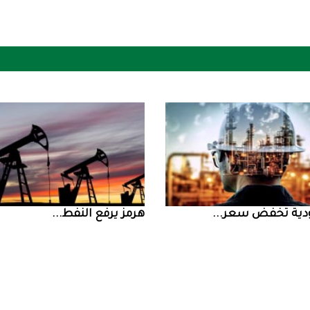
ض سعر ...
‮‬هرمز‮‬‭ ‬يرفع‭ ‬النفط‭ ...