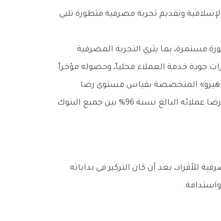
لإسلامية وتقديم تجربة مصرفية متطورة تلبي
ير جودة الخدمات والمنتجات بصورة مستمرة، بما يثري التجربة المصرفية
ات جودة خدمة العملاء محلياً، وحصوله مؤخراً
س هيرو» المتخصصة بقياس مستوى رضا
العملاء، ليصبح بوبيان علامة تجارية رائدة بين مؤسسات القطاع المصرفي متخذاً مساراً نوعياً يعزز مستوى رضا عملائه البالغ نسبة 96% بين جميع البنوك
 للأفراد، بعد أن كان التركيز في بداياته
واستدامة.