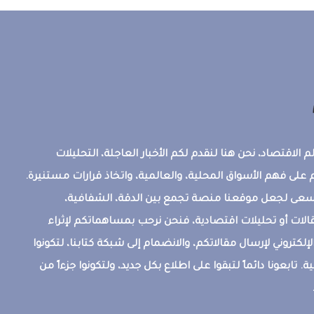
 الاقتصاد، نحن هنا لنقدم لكم الأخبار العاجلة، التحليلات
على فهم الأسواق المحلية، والعالمية، واتخاذ قرارات مستنيرة.
ونسعى لجعل موقعنا منصة تجمع بين الدقة، الشفافية،
قالات أو تحليلات اقتصادية، فنحن نرحب بمساهماتكم لإثراء
إلكتروني لإرسال مقالاتكم، والانضمام إلى شبكة كتابنا، لتكونوا
ة. تابعونا دائماً لتبقوا على اطلاع بكل جديد، ولتكونوا جزءاً من