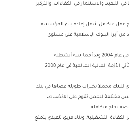
 التنفيذ، والاستثمار في الكفاءات، والتركيز
ن البنوك الكويتية جاء نتاج عمل متكامل شمل إعادة بناء المؤسسة،
 من أبرز البنوك الإسلامية على مستوى
وخلال المحاضرة، استعرض البروفيسور روبرت سيجل رحلة بنك بوبيان منذ بداياته، موضحاً أن البنك تأسس في عام 2004 وبدأ ممارسة أنشطته
التشغيلية فعلياً في العام التالي، في وقت كانت فيه المنافسة شديدة في السوق المصرفي الكويتي، قبل أن تأتي الأزمة المالية العالمية في عام 2008
لتنفيذي للبنك محملاً بخبرات طويلة قضاها في بنك
أسس مختلفة للعمل تقوم على الانضباط،
قصة نجاح متكاملة.
الكفاءة التشغيلية، وبناء فريق تنفيذي يتمتع