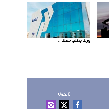
‮‬وربة‮‬‭ ‬يطلق‭ ‬حملة‭ ...
تابعونا