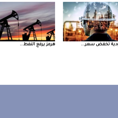
ض سعر ...
‮‬هرمز‮‬‭ ‬يرفع‭ ‬النفط‭ ...