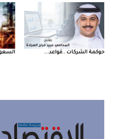
حوكمة‭ ‬الشركات‭.. ‬قواعد‭ ...
السعودية‭ ‬تخف‭‬‭