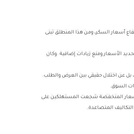
لكن‭ ‬الواقع‭ ‬الاقتصادي‭ ‬كان‭ ‬أكثر‭ ‬تعقيداً‭ ‬مما‭ ‬بدا‭ ‬عليه‭. ‬فالمشكلة‭ ‬الأساسية‭ ‬لم‭ ‬تكن‭ ‬ناتجة‭ ‬عن‭ ‬المضاربة‭ ‬فقط،‭ ‬بل‭ ‬عن‭ ‬اختلال‭ ‬حقيقي‭ ‬بين‭ ‬العرض‭ ‬والطلب‭.