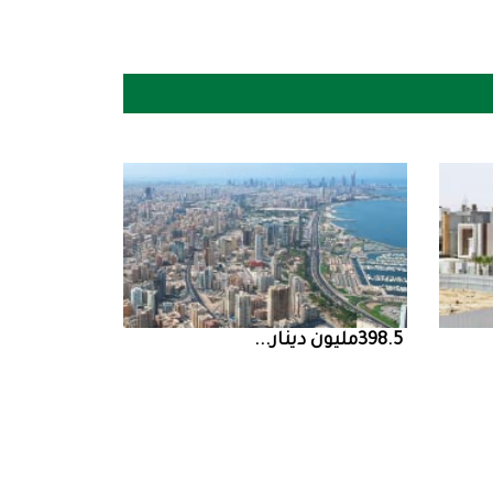
398.5‭ ‬مليون‭ ‬دينار‭ ...