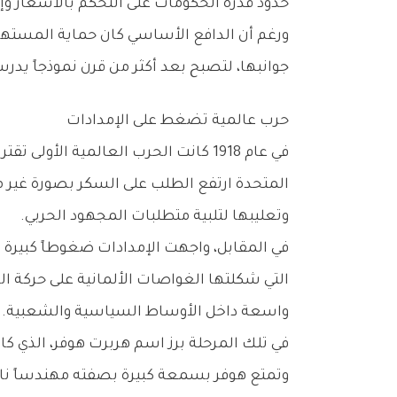
‬حدود‭ ‬قدرة‭ ‬الحكومات‭ ‬على‭ ‬التحكم‭ ‬بالأسعار‭ ‬وإدارة‭ ‬الأسواق‭ ‬من‭ ‬أعلى‭ ‬إلى‭ ‬أسفل‭.‬
‬جوانبها،‭ ‬لتصبح‭ ‬بعد‭ ‬أكثر‭ ‬من‭ ‬قرن‭ ‬نموذجاً‭ ‬يدرسه‭ ‬الاقتصاديون‭ ‬عند‭ ‬مناقشة‭ ‬سياسات‭ ‬التسعير‭ ‬والتدخل‭ ‬الحكومي‭ ‬في‭ ‬الأسواق‭.‬
حرب‭ ‬عالمية‭ ‬تضغط‭ ‬على‭ ‬الإمدادات
‬وتعليبها‭ ‬لتلبية‭ ‬متطلبات‭ ‬المجهود‭ ‬الحربي‭.‬
‬واسعة‭ ‬داخل‭ ‬الأوساط‭ ‬السياسية‭ ‬والشعبية‭.‬