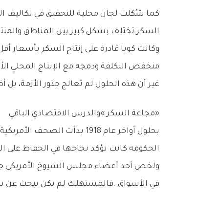
‬السكر‭ ‬تختلف‭ ‬بشكل‭ ‬كبير‭ ‬بين‭ ‬المناطق‭ ‬والمنتجين‭.‬
‬منخفض‭ ‬التكلفة‭ ‬ودمجه‭ ‬مع‭ ‬الإنتاج‭ ‬المحلي‭ ‬الأعلى‭ ‬تكلفة‭ ‬ثم‭ ‬بيعه‭ ‬للمصافي‭ ‬بسعر‭ ‬متوسط‭.‬
غير‭ ‬أن‭ ‬هذه‭ ‬الحلول‭ ‬لم‭ ‬تعالج‭ ‬جذور‭ ‬الأزمة،‭ ‬بل‭ ‬أضافت‭ ‬مزيداً‭ ‬من‭ ‬التعقيد‭ ‬الإداري‭ ‬إلى‭ ‬سوق‭ ‬كانت‭ ‬تعاني‭ ‬أصلاً‭ ‬من‭ ‬نقص‭ ‬الإمدادات‭.‬
‮«‬مجاعة‭ ‬السكر‮»‬‭ ‬والدرس‭ ‬الاقتصادي‭ ‬الباقي
‬الحكومة‭ ‬كانت‭ ‬تؤكد‭ ‬نجاحها‭ ‬في‭ ‬الحفاظ‭ ‬على‭ ‬الأسعار‭ ‬عند‭ ‬مستويات‭ ‬منخفضة‭.‬
‬في‭ ‬الأسواق‭. ‬فالمستهلك‭ ‬لم‭ ‬يكن‭ ‬يبحث‭ ‬عن‭ ‬سعر‭ ‬أقل‭ ‬بقدر‭ ‬ما‭ ‬كان‭ ‬يبحث‭ ‬عن‭ ‬منتج‭ ‬يمكنه‭ ‬شراؤه‭ ‬فعلياً‭.‬