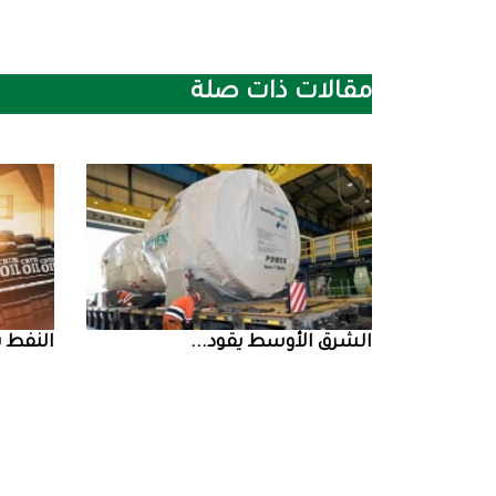
مقالات ذات صلة
الشرق‭ ‬الأوسط‭ ‬يقود‭ ...
النفط‭ ‬يرتفع‭ ‬وسط‭ ...