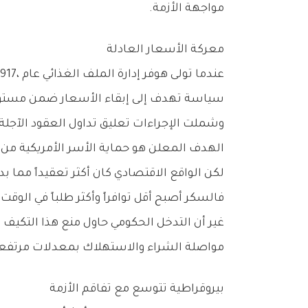
‬مواجهة‭ ‬الأزمة‭.‬
معركة‭ ‬الأسعار‭ ‬العادلة
‬سياسة‭ ‬تهدف‭ ‬إلى‭ ‬إبقاء‭ ‬الأسعار‭ ‬ضمن‭ ‬مستويات‭ ‬اعتبرها‭ ‬عادلة‭ ‬للمستهلكين‭ ‬الأمريكيين‭.‬
‬الهدف‭ ‬المعلن‭ ‬هو‭ ‬حماية‭ ‬الأسر‭ ‬الأمريكية‭ ‬من‭ ‬موجة‭ ‬الغلاء‭ ‬ومنع‭ ‬الاستغلال‭ ‬خلال‭ ‬ظروف‭ ‬الحرب‭.‬
‬فالسكر‭ ‬أصبح‭ ‬أقل‭ ‬توافراً‭ ‬وأكثر‭ ‬طلباً‭ ‬في‭ ‬الوقت‭ ‬نفسه،‭ ‬وهو‭ ‬ما‭ ‬دفع‭ ‬الأسعار‭ ‬إلى‭ ‬الارتفاع‭ ‬بشكل‭ ‬طبيعي‭ ‬وفق‭ ‬آليات‭ ‬السوق‭.‬
‬مواصلة‭ ‬الشراء‭ ‬والاستهلاك‭ ‬بمعدلات‭ ‬مرتفعة،‭ ‬بينما‭ ‬لم‭ ‬تمنح‭ ‬المنتجين‭ ‬الحافز‭ ‬الكافي‭ ‬لزيادة‭ ‬الإنتاج‭ ‬أو‭ ‬تحمل‭ ‬التكاليف‭ ‬المتصاعدة‭.‬
بيروقراطية‭ ‬تتوسع‭ ‬مع‭ ‬تفاقم‭ ‬الأزمة