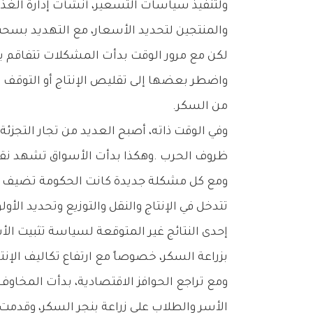
‬والمنتجين‭ ‬لتحديد‭ ‬الأسعار،‭ ‬مع‭ ‬التهديد‭ ‬بسحب‭ ‬التراخيص‭ ‬من‭ ‬الجهات‭ ‬التي‭ ‬تتجاوز‭ ‬السقوف‭ ‬المعتمدة‭.‬
‬من‭ ‬السكر‭.‬
‬ظروف‭ ‬الحرب‭. ‬وهكذا‭ ‬بدأت‭ ‬الأسواق‭ ‬تشهد‭ ‬نقصاً‭ ‬متزايداً‭ ‬في‭ ‬المعروض‭ ‬رغم‭ ‬بقاء‭ ‬الأسعار‭ ‬تحت‭ ‬السيطرة‭ ‬الرسمية‭.‬
‬تتدخل‭ ‬في‭ ‬الإنتاج‭ ‬والنقل‭ ‬والتوزيع‭ ‬وتحديد‭ ‬الأولويات‭ ‬الصناعية،‭ ‬وصولاً‭ ‬إلى‭ ‬تقرير‭ ‬الجهات‭ ‬التي‭ ‬تستحق‭ ‬الحصول‭ ‬على‭ ‬الإمدادات‭ ‬أولاً‭.‬
‬بزراعة‭ ‬السكر،‭ ‬خصوصاً‭ ‬مع‭ ‬ارتفاع‭ ‬تكاليف‭ ‬الإنتاج‭ ‬وعدم‭ ‬السماح‭ ‬للأسعار‭ ‬بالارتفاع‭ ‬بما‭ ‬يعكس‭ ‬تلك‭ ‬التكاليف‭.‬
‬الأسر‭ ‬والطلاب‭ ‬على‭ ‬زراعة‭ ‬بنجر‭ ‬السكر،‭ ‬وقدمت‭ ‬حوافز‭ ‬متنوعة‭ ‬للمشاركين،‭ ‬من‭ ‬بينها‭ ‬منح‭ ‬حصص‭ ‬إضافية‭ ‬من‭ ‬السكر‭.‬