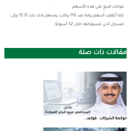
‬موجات‭ ‬البيع‭ ‬على‭ ‬هذه‭ ‬الأسهم‭.‬
‬لتسجل‭ ‬أدنى‭ ‬مستوياتها‭ ‬خلال‭ ‬52‭ ‬أسبوعًا‭.‬
مقالات ذات صلة
حوكمة‭ ‬الشركات‭.. ‬قواعد‭ ...