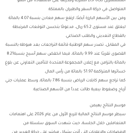
‬المتواصل‭ ‬في‭ ‬حركة‭ ‬السفر‭ ‬والطيران‭ ‬بالمملكة‭.‬
‬بالقطاع‭ ‬التعديني‭ ‬والطلب‭ ‬الصناعي‭.‬
‬القصوى‭ ‬تقريبًا‭ ‬عند‭ ‬9‭.‬99‭ ‬بالمائة،‭ ‬فيما‭ ‬انخفض‭ ‬سهم‭ ‬أسيج‭ ‬بنسبة‭ ‬8‭.‬21‭
‬خسائرها‭ ‬المتراكمة‭ ‬51‭.‬97‭ ‬بالمائة‭ ‬من‭ ‬رأس‭ ‬المال‭.‬
‬أرباح‭ ‬وضغوط‭ ‬بيعية‭ ‬طالت‭ ‬عدداً‭ ‬من‭ ‬الأسهم‭ ‬الصناعية‭.‬
موسم‭ ‬النتائج‭ ‬يهيمن