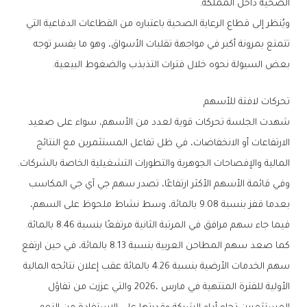
‬الصحية‭ ‬داخل‭ ‬المملكة‭.‬
‬بعض‭ ‬السيولة‭ ‬نحوه‭ ‬خلال‭ ‬فترات‭ ‬التذبذب‭ ‬والضغوط‭ ‬البيعية‭.‬
تحركات‭ ‬لافتة‭ ‬للأسهم
‬المالية‭ ‬والإفصاحات‭ ‬الجوهرية‭ ‬والتطورات‭ ‬التشغيلية‭ ‬الخاصة‭ ‬بالشركات‭.‬
‬فيما‭ ‬جاء‭ ‬سهم‭ ‬مرافق‭ ‬في‭ ‬المرتبة‭ ‬الثانية‭ ‬مرتفعًا‭ ‬بنسبة‭ ‬8‭.‬46‭ ‬بالمائة‭.‬