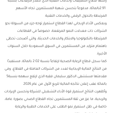
‬المرتبطة‭ ‬بالتحول‭ ‬الرقمي‭ ‬والخدمات‭ ‬التقنية‭.‬
‬الأخيرة‭.‬
‬مقدمتها‭ ‬مستشفى‭ ‬الدكتور‭ ‬سليمان‭ ‬فقيه‭ ‬الذي‭ ‬ارتفع‭ ‬سهمه‭ ‬بنسبة‭ ‬5‭
‬بالمائة‭ ‬عقب‭ ‬إعلان‭ ‬نتائجه‭ ‬المالية‭ ‬للربع‭ ‬الأول‭ ‬من‭ ‬عام‭ ‬2026‭.‬