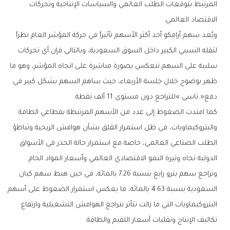
‬الاقتصاد‭ ‬العالمي‭.‬
‬دفع‭ ‬‮«‬تاسي‮»‬‭ ‬للتراجع‭ ‬دون‭ ‬مستوى‭ ‬11‭ ‬ألف‭ ‬نقطة‭.‬
‬الدولية‭ ‬تجاه‭ ‬وتيرة‭ ‬النمو‭ ‬الاقتصادي‭ ‬العالمي‭ ‬وأسعار‭ ‬المواد‭ ‬الخام‭.‬
‬تكاليف‭ ‬الإنتاج‭ ‬وتقلبات‭ ‬أسعار‭ ‬اللقيم‭ ‬والطاقة‭.‬