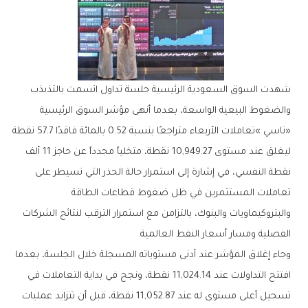
‬الفصلية‭ ‬ومسار‭ ‬أسعار‭ ‬النفط‭ ‬العالمية‭.‬