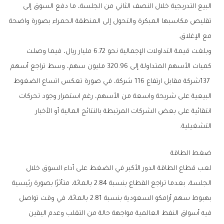
‬مع‭ ‬الإغلاق‭.‬
‬التشغيلية‭.‬
ضغط‭ ‬الطاقة