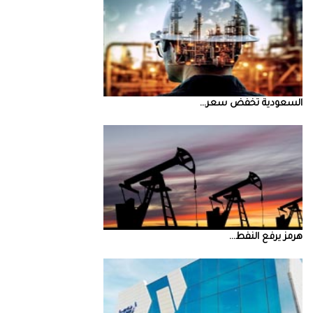
السعودية‭ ‬تخفض‭ ‬سعر‭ ...
‮‬هرمز‮‬‭ ‬يرفع‭ ‬النفط‭ ...