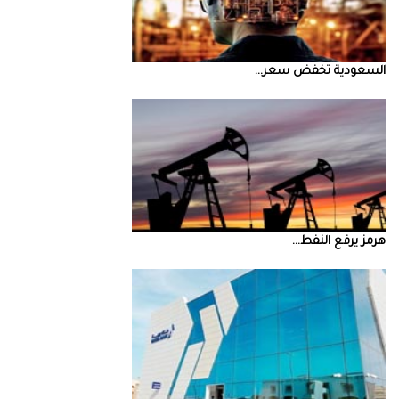
السعودية‭ ‬تخفض‭ ‬سعر‭ ...
‮‬هرمز‮‬‭ ‬يرفع‭ ‬النفط‭ ...