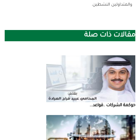
‬والمتداولين‭ ‬النشطين‭.‬
مقالات ذات صلة
حوكمة‭ ‬الشركات‭.. ‬قواعد‭ ...