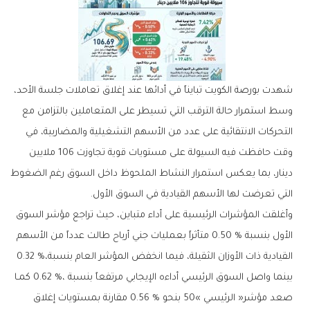
‬التي‭ ‬تعرضت‭ ‬لها‭ ‬الأسهم‭ ‬القيادية‭ ‬في‭ ‬السوق‭ ‬الأول‭.‬
‬القيادية‭ ‬ذات‭ ‬الأوزان‭ ‬الثقيلة،‭ ‬فيما‭ ‬انخفض‭ ‬المؤشر‭ ‬العام‭ ‬بنسبة‭ ‬0‭.‬32‭ %‬،‭