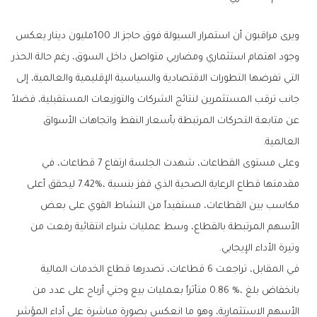
‬العالمية‭.‬
‬وتيرة‭ ‬الأداء‭ ‬الإيجابي‭.‬