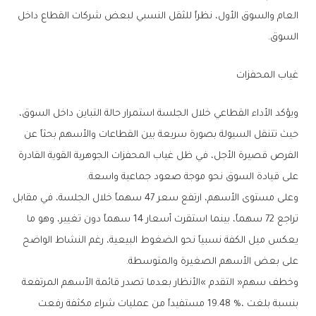
‬السوق‭.‬
غياب‭ ‬المحفزات
‬على‭ ‬قيادة‭ ‬السوق‭ ‬نحو‭ ‬موجة‭ ‬صعود‭ ‬جماعية‭ ‬واسعة‭.‬
‬على‭ ‬بعض‭ ‬الأسهم‭ ‬الصغيرة‭ ‬والمتوسطة‭.‬