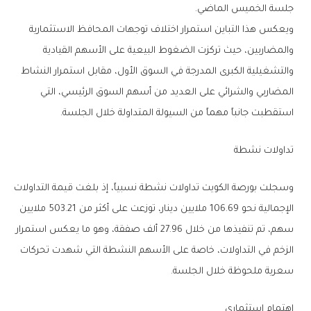
‬جلسة‭ ‬الخميس‭ ‬الماضي‭.‬
‬استقطبت‭ ‬جانباً‭ ‬مهماً‭ ‬من‭ ‬السيولة‭ ‬المتداولة‭ ‬خلال‭ ‬الجلسة‭.‬
تداولات‭ ‬نشطة
‬سعرية‭ ‬ملحوظة‭ ‬خلال‭ ‬الجلسة‭.‬
اهتمام‭ ‬استثماري