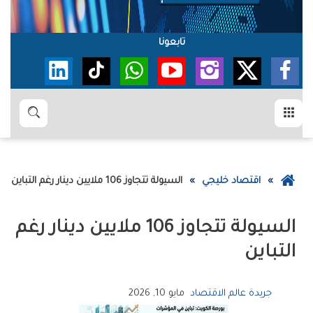
تابعونا
القائمة
بحث
عودة
اقتصاد خليجي
السيولة‭ ‬تتجاوز‭ ‬106‭ ‬ملايين‭ ‬دينار‭ ‬رغم‭ ‬التباين
إلى
الصفحة
الرئيسية
‬التباين
جريدة عالم الاقتصاد
مايو 10, 2026