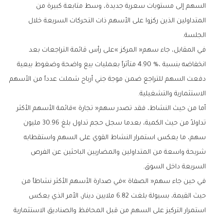
‬الجلسة‭.‬
‬الاستثمارية‭ ‬والتشغيلية‭.‬
‬السريعة‭ ‬داخل‭ ‬السوق‭.‬