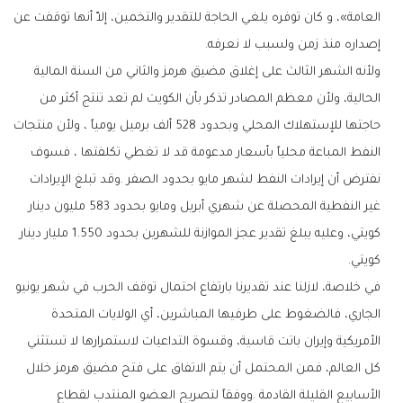
‬إصداره‭ ‬منذ‭ ‬زمن‭ ‬ولسبب‭ ‬لا‭ ‬نعرفه‭. ‬
‬كويتي‭.‬