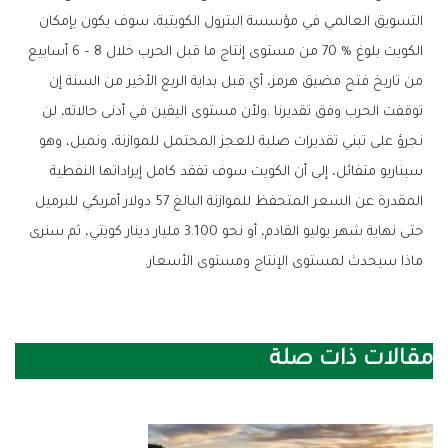
‬ماذا‭ ‬سيحدث‭ ‬لمستوى‭ ‬الإنتاج‭ ‬ومستوى‭ ‬الأسعار‭.‬
مقالات ذات صلة