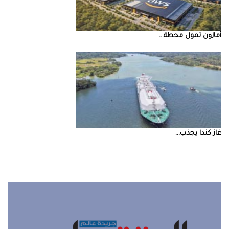
أمازون‭ ‬تمول‭ ‬محطة‭ ...
غاز‭ ‬كندا‭ ‬يجذب‭ ...