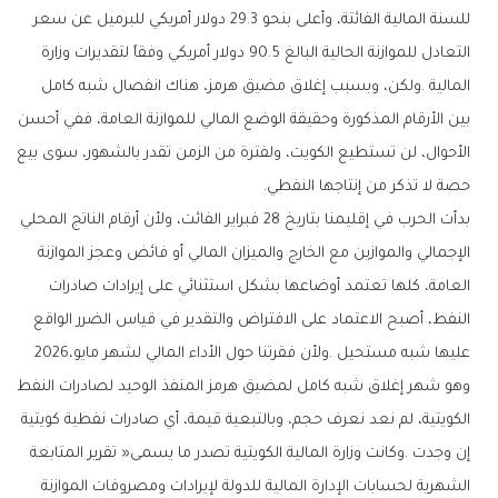
‬حصة‭ ‬لا‭ ‬تذكر‭ ‬من‭ ‬إنتاجها‭ ‬النفطي‭.‬
‬عليها‭ ‬شبه‭ ‬مستحيل‭. ‬ولأن‭ ‬فقرتنا‭ ‬حول‭ ‬الأداء‭ ‬المالي‭ ‬لشهر‭ ‬مايو‭ ‬2026،‭