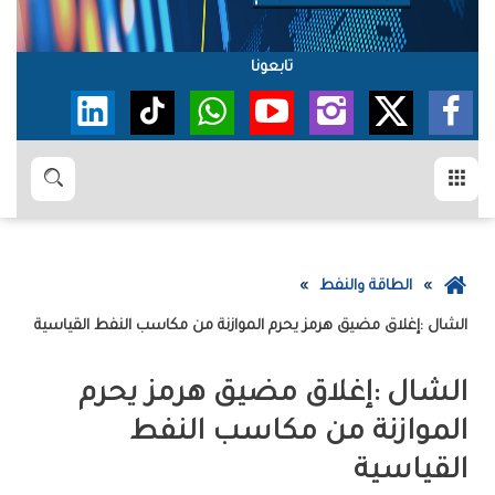
تابعونا
القائمة
بحث
عودة
الطاقة والنفط
إلى
‮‬الشال‮‬‭: ‬إغلاق‭ ‬مضيق‭ ‬هرمز‭ ‬يحرم‭ ‬الموازنة‭ ‬من‭ ‬مكاسب‭ ‬النفط‭ ‬القياسية
الصفحة
الرئيسية
‬القياسية