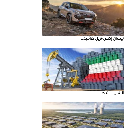
نيسان‭ ‬إكس‭-‬تريل‭: ‬عائلية‭ ...
‮‬الشال‮ ‬‭: ‬ارتباط‭ ...