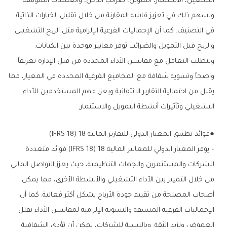
التشغيل، الاستثمار، التمويل، ضرائب الدخل، والعمليات المتوقفة.
ويسهم ذلك في تعزيز قابلية المقارنة من خلال تقليل الخيارات الذاتية
في التصنيف. كما أن الإجماليات الفرعية الإلزامية مثل الربح التشغيلي
والربح قبل التمويل والضرائب توفر معايير موحدة بين الكيانات.
ويتطلب التعامل مع مقاييس الأداء المحددة من قبل الإدارة تعريفاً
واضحاً وتسوية شفافة مع المجاميع الفرعية المحددة في المعيار، مما
يقلل من احتمالية التقارير الانتقائية ويعزز فهم المستخدمين للأداء
التشغيلي وتأثيرات أنشطة التمويل والاستثمار.
●فوائد تطبيق المعيار الدولي للتقارير المالية 18 (IFRS 18)
– يوفر المعيار الدولي للمعايير المالية 18 (IFRS 18) فوائد متعددة
للشركات والمستثمرين والجهات التنظيمية، حيث يعزز التواصل المالي
من خلال التمييز بين الأداء التشغيلي والأنشطة الأخرى، مما يمكن
أصحاب المصلحة من تقييم جودة الأرباح بشكل أكثر فعالية. كما أن
الإجماليات الفرعية المتسقة والتسوية الإلزامية لمقاييس الأداء تقلل
الغموض وتزيد الثقة. وبالنسبة للشركات، يمكن أن تؤدي الشفافية