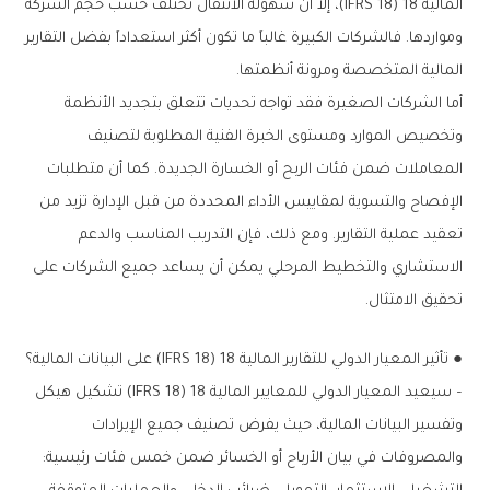
المالية 18 (IFRS 18)، إلا أن سهولة الانتقال تختلف حسب حجم الشركة
ومواردها. فالشركات الكبيرة غالباً ما تكون أكثر استعداداً بفضل التقارير
المالية المتخصصة ومرونة أنظمتها.
أما الشركات الصغيرة فقد تواجه تحديات تتعلق بتجديد الأنظمة
وتخصيص الموارد ومستوى الخبرة الفنية المطلوبة لتصنيف
المعاملات ضمن فئات الربح أو الخسارة الجديدة. كما أن متطلبات
الإفصاح والتسوية لمقاييس الأداء المحددة من قبل الإدارة تزيد من
تعقيد عملية التقارير. ومع ذلك، فإن التدريب المناسب والدعم
الاستشاري والتخطيط المرحلي يمكن أن يساعد جميع الشركات على
تحقيق الامتثال.
● تأثير المعيار الدولي للتقارير المالية 18 (IFRS 18) على البيانات المالية؟
– سيعيد المعيار الدولي للمعايير المالية 18 (IFRS 18) تشكيل هيكل
وتفسير البيانات المالية، حيث يفرض تصنيف جميع الإيرادات
والمصروفات في بيان الأرباح أو الخسائر ضمن خمس فئات رئيسية: