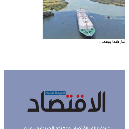
غاز‭ ‬كندا‭ ‬يجذب‭ ...