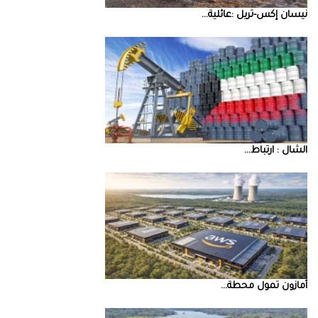
نيسان‭ ‬إكس‭-‬تريل‭: ‬عائلية‭ ...
‮‬الشال‮ ‬‭: ‬ارتباط‭ ...
أمازون‭ ‬تمول‭ ‬محطة‭ ...