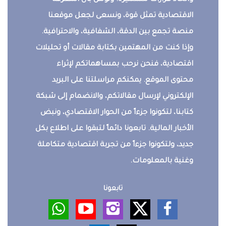
واتخاذ قرارات مستنيرة. ونؤمن بأن المعرفة
الاقتصادية تمثل قوة، ونسعى لجعل موقعنا
منصة تجمع بين الدقة، الشفافية، والاحترافية.
وإذا كنت من المهتمين بكتابة مقالات أو تحليلات
اقتصادية، فنحن نرحب بمساهماتكم لإثراء
محتوى الموقع. يمكنكم مراسلتنا على البريد
الإلكتروني لإرسال مقالاتكم، والانضمام إلى شبكة
كتابنا، لتكونوا جزءاً من الحوار الاقتصادي، ونبض
الأخبار المالية. تابعونا دائماً لتبقوا على اطلاع بكل
جديد، ولتكونوا جزءاً من تجربة اقتصادية متكاملة
وغنية بالمعلومات.
تابعونا