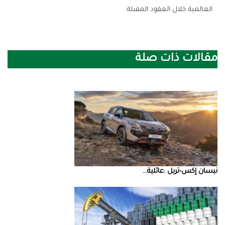
‬العالمية‭ ‬خلال‭ ‬العقود‭ ‬المقبلة‭.‬
مقالات ذات صلة
نيسان‭ ‬إكس‭-‬تريل‭: ‬عائلية‭ ...