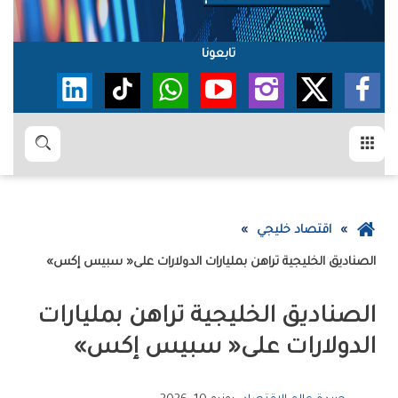
تابعونا
القائمة
بحث
عودة
اقتصاد خليجي
إلى
الصناديق‭ ‬الخليجية‭ ‬تراهن‭ ‬بمليارات‭ ‬الدولارات‭ ‬على‭ ‬‮«‬سبيس‭ ‬إكس‮»‬
الصفحة
الرئيسية
‬الدولارات‭ ‬على‭ ‬‮«‬سبيس‭ ‬إكس‮»‬