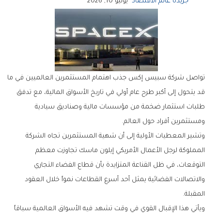
جريدة عالم الاقتصاد
يونيو 10, 2026
‬ومستثمرين‭ ‬أفراد‭ ‬حول‭ ‬العالم‭.‬
‬المقبلة‭.‬