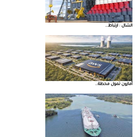
‮‬الشال‮ ‬‭: ‬ارتباط‭ ...
أمازون‭ ‬تمول‭ ‬محطة‭ ...