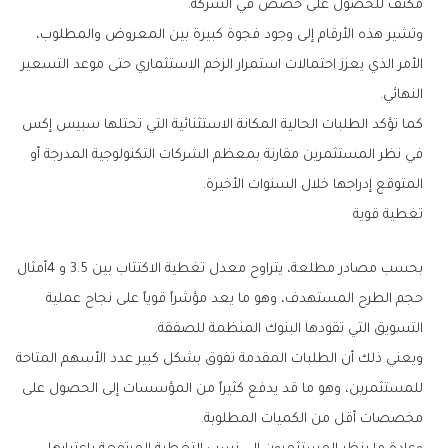
‬مكثف‭ ‬للحصول‭ ‬على‭ ‬حصص‭ ‬في‭ ‬الشركة‭.‬
‬النهائي‭.‬
‬المتوقع‭ ‬إدراجها‭ ‬خلال‭ ‬السنوات‭ ‬الأخيرة‭.‬
تغطية‭ ‬قوية
‬التسويق‭ ‬التي‭ ‬تقودها‭ ‬البنوك‭ ‬المنظمة‭ ‬للصفقة‭.‬
‬مخصصات‭ ‬أقل‭ ‬من‭ ‬الكميات‭ ‬المطلوبة‭.‬