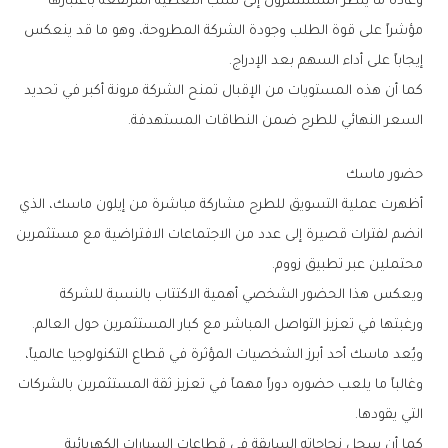
‬إيجاباً‭ ‬على‭ ‬أداء‭ ‬السهم‭ ‬بعد‭ ‬الإدراج‭.‬
‬السعر‭ ‬النهائي‭ ‬للطرح‭ ‬ضمن‭ ‬النطاقات‭ ‬المستهدفة‭.‬
حضور‭ ‬ماسك
‬محتملين‭ ‬عبر‭ ‬تطبيق‭ ‬زووم‭.‬
‬ورغبتها‭ ‬في‭ ‬تعزيز‭ ‬التواصل‭ ‬المباشر‭ ‬مع‭ ‬كبار‭ ‬المستثمرين‭ ‬حول‭ ‬العالم‭.‬
‬التي‭ ‬يقودها‭.‬