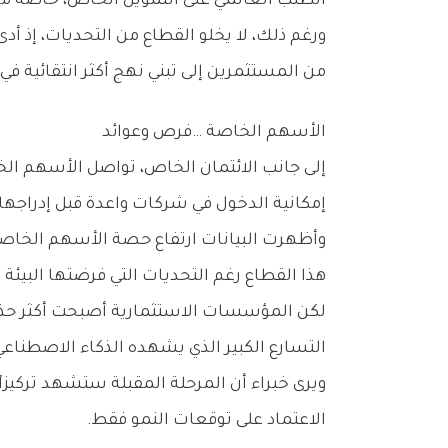
‬الطلب‭ ‬العالمي‭ ‬على‭ ‬التمويل‭ ‬الخاص،‭ ‬خاصة‭ ‬من‭ ‬الشركات‭ ‬العاملة‭ ‬في‭ ‬التكنولوجيا‭ ‬والبنية‭ ‬التحتية‭ ‬والطاقة‭.‬
‬من‭ ‬المستثمرين‭ ‬إلى‭ ‬تبني‭ ‬نهج‭ ‬أكثر‭ ‬انتقائية‭ ‬في‭ ‬اختيار‭ ‬الفرص‭ ‬الاستثمارية‭.‬
الأسهم‭ ‬الخاصة‭… ‬فرص‭ ‬وعوائد
‬إمكانية‭ ‬الدخول‭ ‬في‭ ‬شركات‭ ‬واعدة‭ ‬قبل‭ ‬إدراجها‭ ‬في‭ ‬الأسواق‭ ‬المالية،‭ ‬ما‭ ‬يمنح‭ ‬المستثمرين‭ ‬فرصة‭ ‬تحقيق‭ ‬مكاسب‭ ‬رأسمالية‭ ‬مرتفعة‭ ‬عند‭ ‬التخارج‭.‬
‬هذا‭ ‬القطاع‭ ‬رغم‭ ‬التحديات‭ ‬التي‭ ‬فرضتها‭ ‬البيئة‭ ‬الاقتصادية‭ ‬العالمية‭.‬
‬التسارع‭ ‬الكبير‭ ‬الذي‭ ‬يشهده‭ ‬الذكاء‭ ‬الاصطناعي‭.‬
‬الاعتماد‭ ‬على‭ ‬توقعات‭ ‬النمو‭ ‬فقط‭.‬