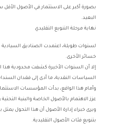
‬البعيد‭.‬
نهاية‭ ‬مرحلة‭ ‬التنويع‭ ‬التقليدي
‬خسائر‭ ‬الأخرى‭.‬
‬السياسات‭ ‬النقدية،‭ ‬ما‭ ‬أدى‭ ‬إلى‭ ‬فقدان‭ ‬السندات‭ ‬دورها‭ ‬التاريخي‭ ‬كأداة‭ ‬للتحوط‭ ‬من‭ ‬تقلبات‭ ‬أسواق‭ ‬الأسهم‭.‬
‬عزز‭ ‬الاهتمام‭ ‬بالأصول‭ ‬الخاصة‭ ‬والبنية‭ ‬التحتية‭ ‬والائتمان‭ ‬المباشر‭ ‬والعقارات‭ ‬والاستثمارات‭ ‬البديلة‭.‬
‬بتنويع‭ ‬فئات‭ ‬الأصول‭ ‬التقليدية‭.‬