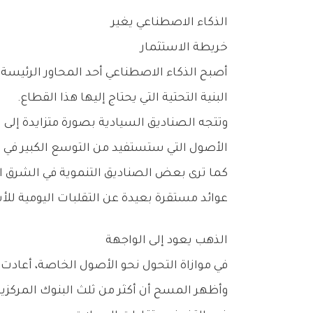
الذكاء‭ ‬الاصطناعي‭ ‬يغير‭ ‬
خريطة‭ ‬الاستثمار
‬البنية‭ ‬التحتية‭ ‬التي‭ ‬يحتاج‭ ‬إليها‭ ‬هذا‭ ‬القطاع‭.‬
‬الأصول‭ ‬التي‭ ‬ستستفيد‭ ‬من‭ ‬التوسع‭ ‬الكبير‭ ‬في‭ ‬تطبيقات‭ ‬الذكاء‭ ‬الاصطناعي‭ ‬خلال‭ ‬السنوات‭ ‬المقبلة‭.‬
‬عوائد‭ ‬مستقرة‭ ‬بعيدة‭ ‬عن‭ ‬التقلبات‭ ‬اليومية‭ ‬للأسواق‭.‬
الذهب‭ ‬يعود‭ ‬إلى‭ ‬الواجهة
في‭ ‬موازاة‭ ‬التحول‭ ‬نحو‭ ‬الأصول‭ ‬الخاصة،‭ ‬أعادت‭ ‬البنوك‭ ‬المركزية‭ ‬تعزيز‭ ‬حضور‭ ‬الذهب‭ ‬داخل‭ ‬احتياطياتها‭.‬