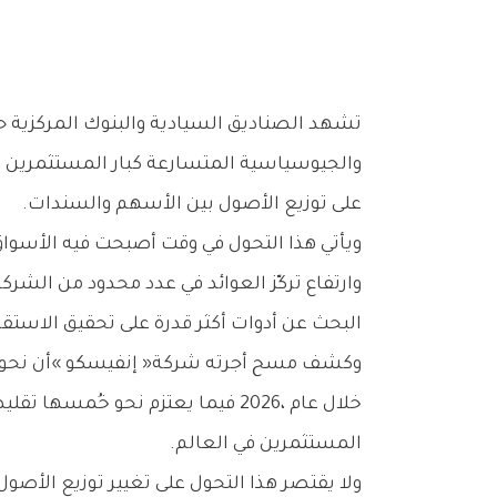
‬على‭ ‬توزيع‭ ‬الأصول‭ ‬بين‭ ‬الأسهم‭ ‬والسندات‭.‬
‬البحث‭ ‬عن‭ ‬أدوات‭ ‬أكثر‭ ‬قدرة‭ ‬على‭ ‬تحقيق‭ ‬الاستقرار‭ ‬والعائد‭ ‬طويل‭ ‬الأجل‭.‬
‬المستثمرين‭ ‬في‭ ‬العالم‭.‬