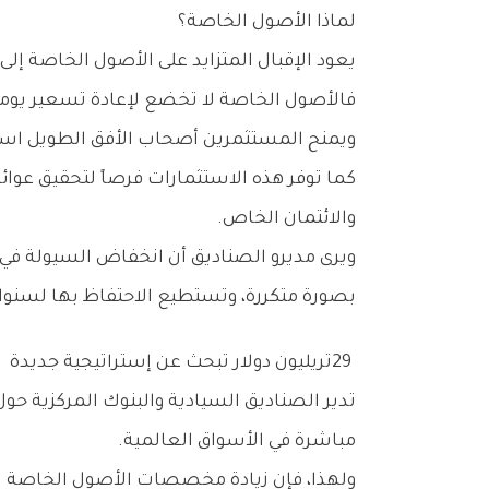
لماذا‭ ‬الأصول‭ ‬الخاصة؟
يعود‭ ‬الإقبال‭ ‬المتزايد‭ ‬على‭ ‬الأصول‭ ‬الخاصة‭ ‬إلى‭ ‬مجموعة‭ ‬من‭ ‬المزايا‭ ‬التي‭ ‬تتمتع‭ ‬بها‭ ‬مقارنة‭ ‬بالاستثمارات‭ ‬التقليدية‭.‬
‬ويمنح‭ ‬المستثمرين‭ ‬أصحاب‭ ‬الأفق‭ ‬الطويل‭ ‬استقراراً‭ ‬أكبر‭ ‬في‭ ‬الأداء‭.‬
‬والائتمان‭ ‬الخاص‭.‬
‬بصورة‭ ‬متكررة،‭ ‬وتستطيع‭ ‬الاحتفاظ‭ ‬بها‭ ‬لسنوات‭ ‬طويلة‭.‬
29‭ ‬تريليون‭ ‬دولار‭ ‬تبحث‭ ‬عن‭ ‬إستراتيجية‭ ‬جديدة
‬مباشرة‭ ‬في‭ ‬الأسواق‭ ‬العالمية‭.‬