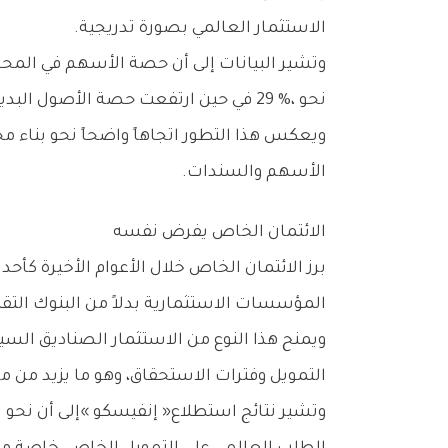
‬الاستثمار‭ ‬العالمي‭ ‬بصورة‭ ‬تدريجية‭.‬
‬نحو‭ ‬29‭ %‬،‭ ‬في‭ ‬حين‭ ‬ارتفعت‭ ‬حصة‭ ‬الأصول‭ ‬البديلة‭ ‬غير‭ ‬السائلة‭ ‬إلى‭ ‬24‭ % ‬من‭ ‬إجمالي‭ ‬المحافظ‭.‬
‬الأسهم‭ ‬والسندات‭.‬
الائتمان‭ ‬الخاص‭ ‬يفرض‭ ‬نفسه
‬المؤسسات‭ ‬الاستثمارية‭ ‬بدلاً‭ ‬من‭ ‬البنوك‭ ‬التقليدية‭.‬
‬التمويل‭ ‬وفترات‭ ‬الاستحقاق،‭ ‬وهو‭ ‬ما‭ ‬يزيد‭ ‬من‭ ‬مرونة‭ ‬إدارة‭ ‬المحافظ‭.‬