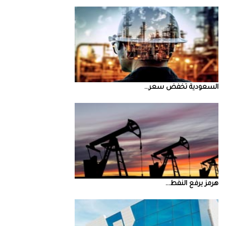
السعودية‭ ‬تخفض‭ ‬سعر‭ ...
‮‬هرمز‮‬‭ ‬يرفع‭ ‬النفط‭ ...