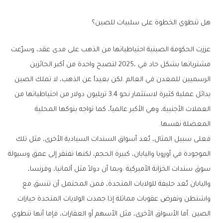
هل‭ ‬تنطوي‭ ‬الخطوة‭ ‬على‭ ‬سلبيات‭ ‬للصين؟
‬المعضلة‭ ‬نفسها‭.‬