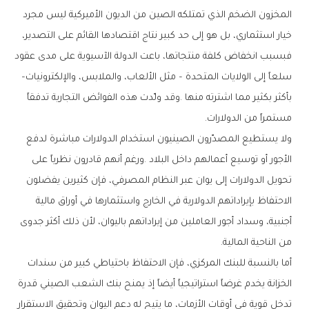
‬سلعاً‭ ‬إلى‭ ‬الولايات‭ ‬المتحدة‭ – ‬مثل‭ ‬الألعاب،‭ ‬والملابس،‭ ‬والإلكترونيات‭ –
‬مستمراً‭ ‬من‭ ‬الدولارات‭.‬
‬من‭ ‬الناحية‭ ‬المالية‭.‬