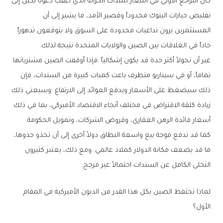
‬حاداً‭ ‬في‭ ‬العلاقات‭ ‬بين‭ ‬الصين‭ ‬والولايات‭ ‬المتحدة‭ ‬نتيجة‭ ‬لذلك‭.‬
‬أسعار‭ ‬فائدة‭ ‬الرهن‭ ‬العقاري،‭ ‬وقروض‭ ‬الشركات،‭ ‬وتمويل‭ ‬الحكومة‭.‬
‬التخلي‭ ‬الكامل‭ ‬عن‭ ‬السندات‭ ‬احتمالاً‭ ‬غير‭ ‬مرجح‭.‬
‬الأول؟