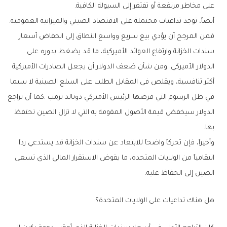
‬على‭ ‬مخاطر‭ ‬مرتفعة‭ ‬أو‭ ‬تفتقر‭ ‬إلى‭ ‬السيولة‭ ‬الكافية‭.‬
أيضاً،‭ ‬توجد‭ ‬تداعيات‭ ‬محتملة‭ ‬على‭ ‬الاقتصاد‭ ‬الصيني‭ ‬والميزانية‭ ‬العمومية‭.
‬بها‭.‬
‬الصين‭ ‬إلى‭ ‬الحفاظ‭ ‬عليه‭.‬
هل‭ ‬هناك‭ ‬تداعيات‭ ‬على‭ ‬الولايات‭ ‬المتحدة؟