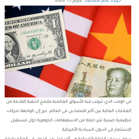
جريدة عالم الاقتصاد
فبراير 15, 2026
‬الاستثمار‭ ‬في‭ ‬الديون‭ ‬السيادية‭ ‬الأمريكية‭.‬