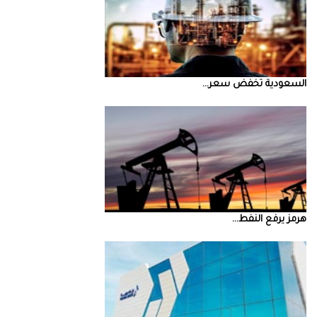
السعودية‭ ‬تخفض‭ ‬سعر‭ ...
‮‬هرمز‮‬‭ ‬يرفع‭ ‬النفط‭ ...