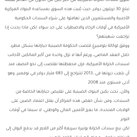
‬تراجعت‭ ‬شهيتهم؟
‬أدنى‭ ‬مستوى‭ ‬منذ‭ ‬2008‭.‬
‬التوتر‭.‬