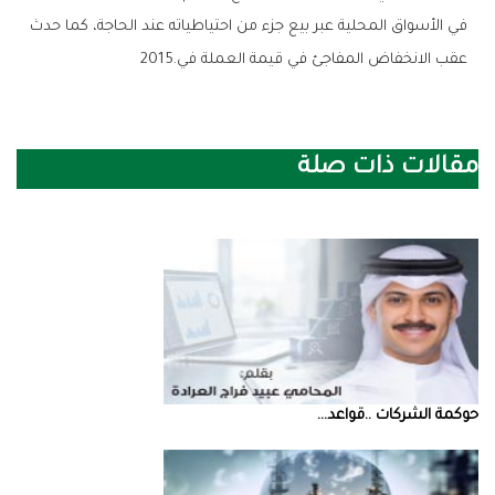
‬عقب‭ ‬الانخفاض‭ ‬المفاجئ‭ ‬في‭ ‬قيمة‭ ‬العملة‭ ‬في‭ ‬2015‭.‬
مقالات ذات صلة
حوكمة‭ ‬الشركات‭.. ‬قواعد‭ ...