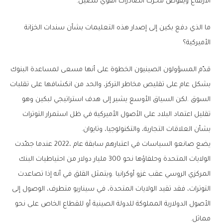
‬الارتفاع‭ ‬ويقوض‭ ‬محرك‭ ‬الصادرات‭ ‬القوي‭ ‬للصين‭.‬
‬الأميركية؟
‬بشأن‭ ‬العلاقات‭ ‬التجارية،‭ ‬والتكنولوجيا،‭ ‬وتايوان‭.‬
‬مماثل‭.‬