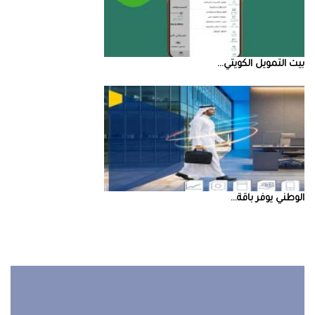
بيت‭ ‬التمويل‭ ‬الكويتي‭ ...
‮‬الوطني‮‬‭ ‬يوفر‭ ‬باقة‭ ...