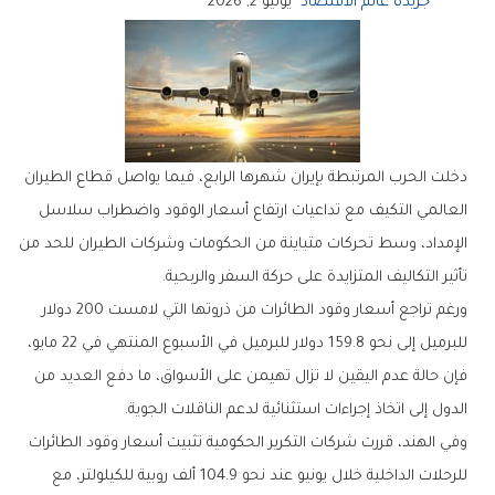
جريدة عالم الاقتصاد
يونيو 2, 2026
‬تأثير‭ ‬التكاليف‭ ‬المتزايدة‭ ‬على‭ ‬حركة‭ ‬السفر‭ ‬والربحية‭.‬
‬الدول‭ ‬إلى‭ ‬اتخاذ‭ ‬إجراءات‭ ‬استثنائية‭ ‬لدعم‭ ‬الناقلات‭ ‬الجوية‭.‬