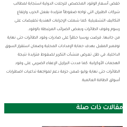
‬رسوم‭ ‬وقوف‭ ‬الطائرات‭ ‬وبعض‭ ‬الضرائب‭ ‬المرتبطة‭ ‬بالوقود‭.‬
‬أسواق‭ ‬الطاقة‭ ‬العالمية‭.‬
مقالات ذات صلة