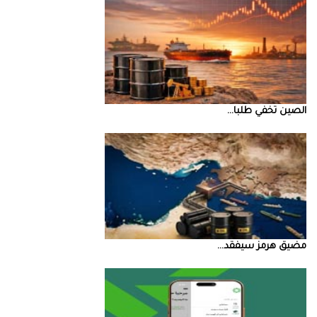
الصين‭ ‬تخفي‭ ‬طلبا‭ ...
مضيق‭ ‬هرمز‭ ‬سيفقد‭ ...