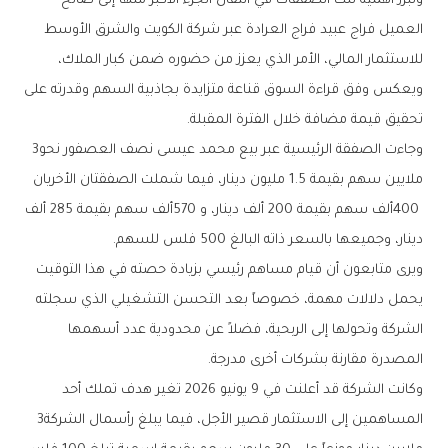
‬تحقيق‭ ‬قيمة‭ ‬مضافة‭ ‬خلال‭ ‬الفترة‭ ‬المقبلة‭.‬
وجاءت‭ ‬الصفقة‭ ‬الرئيسية‭ ‬عبر‭ ‬بيع‭ ‬محمد‭ ‬عيسى‭ ‬نصف‭ ‬العصفور‭ ‬نحو‭ ‬3‭
‬دينار،‭ ‬وجميعها‭ ‬بالسعر‭ ‬ذاته‭ ‬البالغ‭ ‬500‭ ‬فلس‭ ‬للسهم‭.‬
‬المصدرة‭ ‬مقارنة‭ ‬بشركات‭ ‬أخرى‭ ‬مدرجة‭.‬
‬المساهمين‭ ‬إلى‭ ‬الاستثمار‭ ‬قصير‭ ‬الأجل،‭ ‬فيما‭ ‬يبلغ‭ ‬رأسمال‭ ‬الشركة‭ ‬3‭