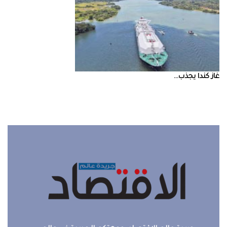
غاز‭ ‬كندا‭ ‬يجذب‭ ...