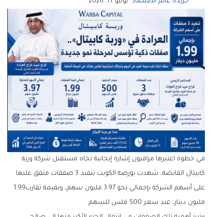
جريدة عالم الاقتصاد
يونيو 11, 2026
‬على‭ ‬أسهم‭ ‬الشركة‭ ‬بإجمالي‭ ‬نحو‭ ‬3‭.‬97‭ ‬مليون‭ ‬سهم،‭ ‬وبقيمة‭ ‬تقارب‭ ‬1‭.‬99‭
‬مليون‭ ‬دينار،‭ ‬عند‭ ‬سعر‭ ‬500‭ ‬فلس‭ ‬للسهم‭.‬