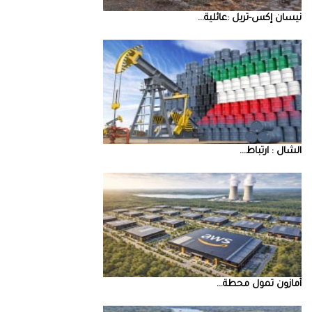
نيسان‭ ‬إكس‭-‬تريل‭: ‬عائلية‭ ...
‮‬الشال‮ ‬‭: ‬ارتباط‭ ...
أمازون‭ ‬تمول‭ ‬محطة‭ ...