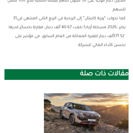
‬للسهم‭.‬
كما‭ ‬تحولت‭ ‬“وربة‭ ‬كابيتال”‭ ‬إلى‭ ‬الربحية‭ ‬في‭ ‬الربع‭ ‬الثاني‭ ‬المنتهي‭ ‬في‭ ‬31‭
‬تحسن‭ ‬الأداء‭ ‬المالي‭ ‬للشركة‭.‬
مقالات ذات صلة