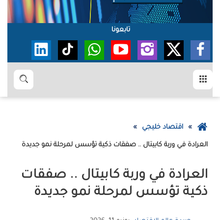
تابعونا
القائمة
بحث
عودة
اقتصاد خليجي
إلى
العرادة‭ ‬في ‬وربة‭ ‬كابيتال‮ ‬‭.. ‬صفقات‭ ‬ذكية‭ ‬تؤسس‭ ‬لمرحلة‭ ‬نمو‭ ‬جديدة
الصفحة
الرئيسية
‬ذكية‭ ‬تؤسس‭ ‬لمرحلة‭ ‬نمو‭ ‬جديدة