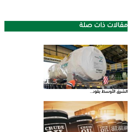
مقالات ذات صلة
الشرق‭ ‬الأوسط‭ ‬يقود‭ ...