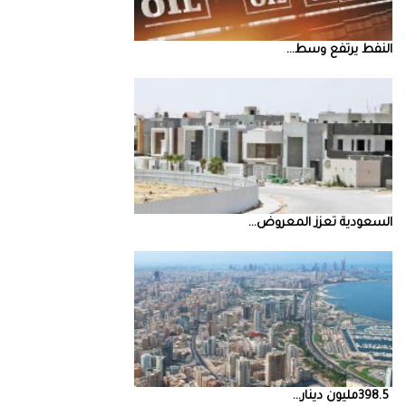
النفط‭ ‬يرتفع‭ ‬وسط‭ ...
السعودية‭ ‬تعزز‭ ‬المعروض‭ ...
398.5‭ ‬مليون‭ ‬دينار‭ ...