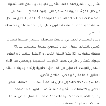
‬الأحمدي‭.‬
‬رئيسي‭ ‬للنشاط‭ ‬العقاري‭ ‬خلال‭ ‬الأسبوع،‭ ‬بعدما‭ ‬استحوذت‭ ‬على‭ ‬70‭
‬العقاري‭ ‬فيها‭ ‬مقارنة‭ ‬ببعض‭ ‬المناطق‭ ‬الأخرى‭.‬
‬سجلت‭ ‬الجهراء‭ ‬13‭ ‬صفقة‭ ‬متنوعة‭.‬