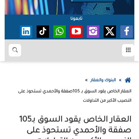
تابعونا
القائمة
بحث
عودة
البنوك والعقار
إلى
الصفحة
‬النصيب‭ ‬الأكبر‭ ‬من‭ ‬التداولات
الرئيسية
العقار‭ ‬الخاص‭ ‬يقود‭ ‬السوق‭ ‬بـ105‭