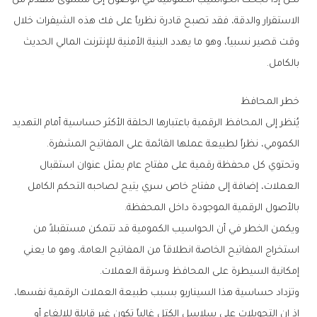
‬بالكامل‭.‬
خطر‭ ‬المحافظ
‬الكمومي،‭ ‬نظراً‭ ‬لطبيعة‭ ‬عملها‭ ‬القائمة‭ ‬على‭ ‬المفاتيح‭ ‬المشفرة‭.‬
‬بالأصول‭ ‬الرقمية‭ ‬الموجودة‭ ‬داخل‭ ‬المحفظة‭.‬
‬إمكانية‭ ‬السيطرة‭ ‬على‭ ‬المحافظ‭ ‬وسرقة‭ ‬العملات‭.‬