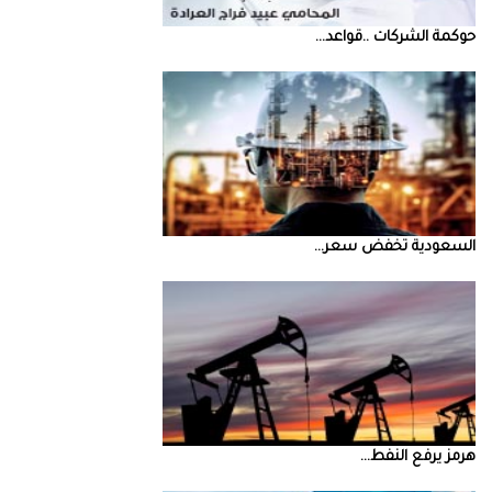
حوكمة‭ ‬الشركات‭.. ‬قواعد‭ ...
السعودية‭ ‬تخفض‭ ‬سعر‭ ...
‮‬هرمز‮‬‭ ‬يرفع‭ ‬النفط‭ ...