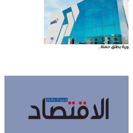
‮‬وربة‮‬‭ ‬يطلق‭ ‬حملة‭ ...