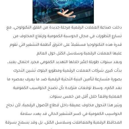
‬عليها‭ ‬العملات‭ ‬الرقمية‭ ‬وسلاسل‭ ‬الكتل‭ ‬حول‭ ‬العالم‭.‬
‬العملية‭ ‬واقعاً‭ ‬خلال‭ ‬أقل‭ ‬من‭ ‬خمس‭ ‬سنوات‭.‬