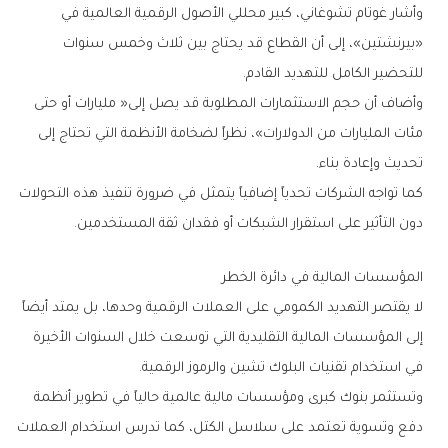
‬للتحضير‭ ‬الكامل‭ ‬للتهديد‭ ‬القادم‭.‬
‬تحديث‭ ‬وإعادة‭ ‬بناء‭.‬
‬دون‭ ‬التأثير‭ ‬على‭ ‬استقرار‭ ‬الشبكات‭ ‬أو‭ ‬فقدان‭ ‬ثقة‭ ‬المستخدمين‭.‬
المؤسسات‭ ‬المالية‭ ‬في‭ ‬دائرة‭ ‬الخطر
‬في‭ ‬استخدام‭ ‬تقنيات‭ ‬البلوك‭ ‬تشين‭ ‬والرموز‭ ‬الرقمية‭.‬