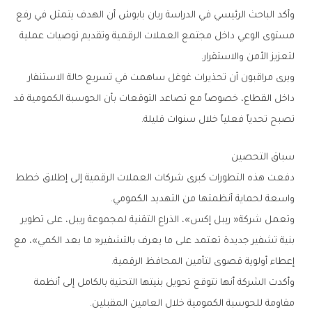
‬لتعزيز‭ ‬الأمن‭ ‬والاستقرار‭.‬
‬تصبح‭ ‬تحدياً‭ ‬فعلياً‭ ‬خلال‭ ‬سنوات‭ ‬قليلة‭.‬
سباق‭ ‬التحصين
‬واسعة‭ ‬لحماية‭ ‬أنظمتها‭ ‬من‭ ‬التهديد‭ ‬الكمومي‭.‬
‬إعطاء‭ ‬أولوية‭ ‬قصوى‭ ‬لتأمين‭ ‬المحافظ‭ ‬الرقمية‭.‬
‬مقاومة‭ ‬للحوسبة‭ ‬الكمومية‭ ‬خلال‭ ‬العامين‭ ‬المقبلين‭.‬