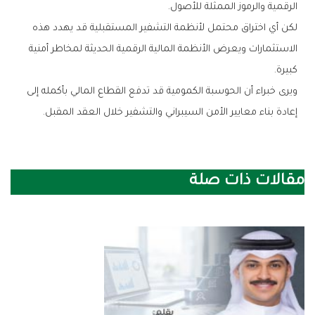
‬الرقمية‭ ‬والرموز‭ ‬الممثلة‭ ‬للأصول‭.‬
‬كبيرة‭.‬
‬إعادة‭ ‬بناء‭ ‬معايير‭ ‬الأمن‭ ‬السيبراني‭ ‬والتشفير‭ ‬خلال‭ ‬العقد‭ ‬المقبل‭.‬
مقالات ذات صلة