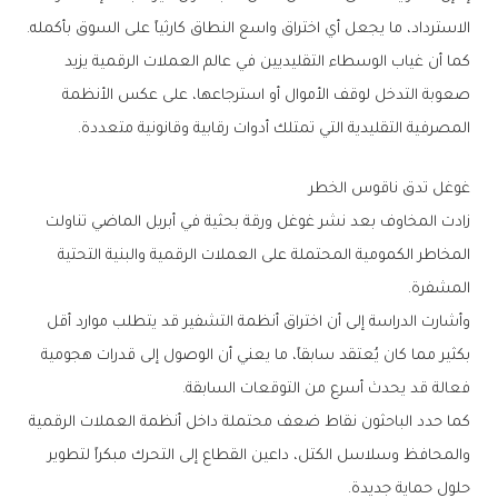
‬الاسترداد،‭ ‬ما‭ ‬يجعل‭ ‬أي‭ ‬اختراق‭ ‬واسع‭ ‬النطاق‭ ‬كارثياً‭ ‬على‭ ‬السوق‭ ‬بأكمله‭.‬
‬المصرفية‭ ‬التقليدية‭ ‬التي‭ ‬تمتلك‭ ‬أدوات‭ ‬رقابية‭ ‬وقانونية‭ ‬متعددة‭.‬
غوغل‭ ‬تدق‭ ‬ناقوس‭ ‬الخطر
‬المشفرة‭.‬
‬فعالة‭ ‬قد‭ ‬يحدث‭ ‬أسرع‭ ‬من‭ ‬التوقعات‭ ‬السابقة‭.‬
‬حلول‭ ‬حماية‭ ‬جديدة‭.‬