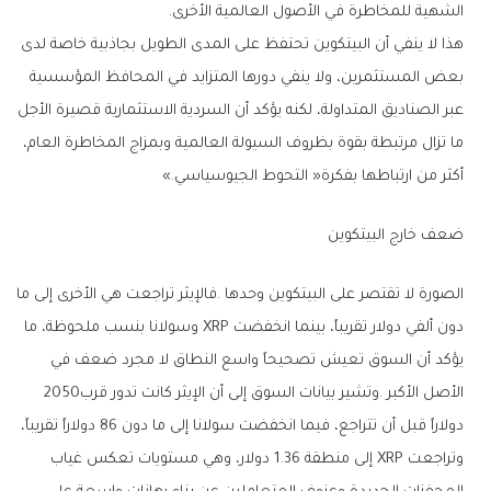
‬الشهية‭ ‬للمخاطرة‭ ‬في‭ ‬الأصول‭ ‬العالمية‭ ‬الأخرى‭. ‬
‬أكثر‭ ‬من‭ ‬ارتباطها‭ ‬بفكرة‭ ‬‮«‬التحوط‭ ‬الجيوسياسي‮»‬‭.‬
ضعف‭ ‬خارج‭ ‬البيتكوين
‬الأصل‭ ‬الأكبر‭. ‬وتشير‭ ‬بيانات‭ ‬السوق‭ ‬إلى‭ ‬أن‭ ‬الإيثر‭ ‬كانت‭ ‬تدور‭ ‬قرب‭ ‬2050‭