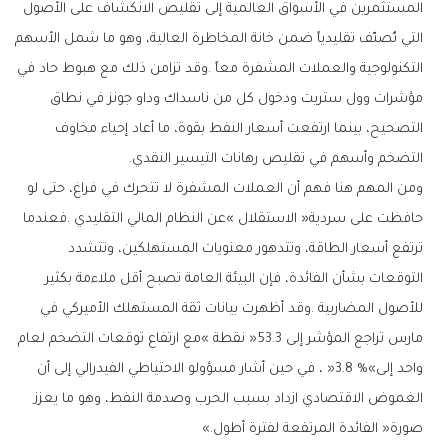
‬التضخم‭ ‬وأسهم‭ ‬في‭ ‬تقليص‭ ‬رهانات‭ ‬التيسير‭ ‬النقدي‭. ‬
‬صورة‭ ‬‮«‬الفائدة‭ ‬المرتفعة‭ ‬لفترة‭ ‬أطول‮»‬‭.‬