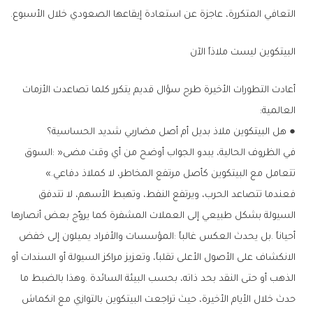
‬التعافي‭ ‬المتكررة،‭ ‬عاجزة‭ ‬عن‭ ‬استعادة‭ ‬إيقاعها‭ ‬الصعودي‭ ‬خلال‭ ‬الأسبوع‭.‬
البيتكوين‭ ‬ليست‭ ‬ملاذاً‭ ‬الآن
‬العالمية‭:‬
●‭ ‬هل‭ ‬البيتكوين‭ ‬ملاذ‭ ‬بديل‭ ‬أم‭ ‬أصل‭ ‬مضاربي‭ ‬شديد‭ ‬الحساسية؟
‬تتعامل‭ ‬مع‭ ‬البيتكوين‭ ‬كأصل‭ ‬مرتفع‭ ‬المخاطر،‭ ‬لا‭ ‬كملاذ‭ ‬دفاعي‮»‬‭.‬