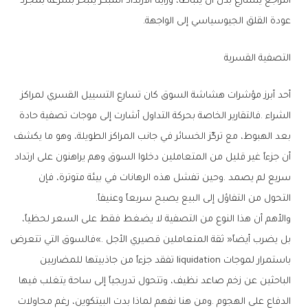
‬عودة‭ ‬القلق‭ ‬الجيوسياسي‭ ‬إلى‭ ‬الواجهة‭. ‬
التصفية‭ ‬القسرية
‬التحول‭ ‬من‭ ‬التفاؤل‭ ‬إلى‭ ‬البيع‭ ‬يصبح‭ ‬سريعاً‭ ‬وعنيفاً‭. ‬