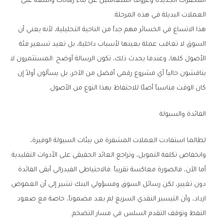
‬العملات‭ ‬البديلة‭ ‬في‭ ‬هذه‭ ‬المرحلة‭. ‬
‬كان‭ ‬الوقت‭ ‬مناسباً‭ ‬أصلًا‭ ‬للاحتفاظ‭ ‬بهذا‭ ‬النوع‭ ‬من‭ ‬الأصول‭.‬
الفائدة‭ ‬والسيولة
‬وانخفاض‭ ‬تكلفة‭ ‬التمويل،‭ ‬وتراجع‭ ‬العائد‭ ‬الحقيقي‭ ‬على‭ ‬الأدوات‭ ‬التقليدية‭.
‬النفط‭ ‬وتوقف‭ ‬التقدم‭ ‬السلس‭ ‬في‭ ‬مسار‭ ‬التضخم‭. ‬