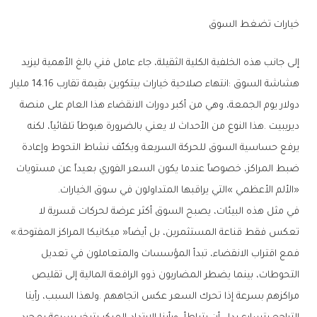
خيارات‭ ‬تضغط‭ ‬السوق
‬‮«‬الألم‭ ‬الأعظمي‮»‬‭ ‬التي‭ ‬يراقبها‭ ‬المتداولون‭ ‬في‭ ‬سوق‭ ‬الخيارات‭. ‬
‬تعكس‭ ‬فقط‭ ‬قناعة‭ ‬المستثمرين،‭ ‬بل‭ ‬أيضاً‭ ‬‮«‬ميكانيكا‭ ‬المراكز‭ ‬المفتوحة‮»‬‭.