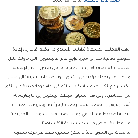
جريدة عالم الاقتصاد
مارس 28, 2026
‬من‭ ‬المخاطرة،‭ ‬وفي‭ ‬هذا‭ ‬السياق،‭ ‬هبطت‭ ‬البيتكوين‭ ‬إلى‭ ‬ما‭ ‬يقارب‭ ‬‮«‬66‭
‬من‭ ‬مطاردة‭ ‬الفرص‭ ‬في‭ ‬سوق‭ ‬شديدة‭ ‬التقلب‭ ‬أصلًا‭.‬