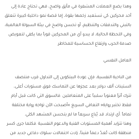
‬صدمة‭ ‬الحرب‭ ‬وارتفاع‭ ‬الحساسية‭ ‬للمخاطر‭.‬
العامل‭ ‬النفسي
‬تماماً‭: ‬أي‭ ‬ارتداد‭ ‬قد‭ ‬يُباع‭ ‬سريعاً‭ ‬ما‭ ‬لم‭ ‬يتحسن‭ ‬المشهد‭ ‬الكلي‭.‬