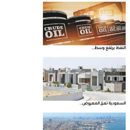
النفط‭ ‬يرتفع‭ ‬وسط‭ ...
السعودية‭ ‬تعزز‭ ‬المعروض‭ ...