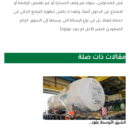
‬الصعودي‭ ‬قصير‭ ‬الأجل‭ ‬لم‭ ‬يعد‭ ‬موثوقاً‭.‬
مقالات ذات صلة
الشرق‭ ‬الأوسط‭ ‬يقود‭ ...