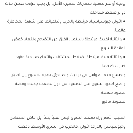
‬دوائر‭ ‬ضغط‭ ‬متداخلة‭:‬
‬عالمياً‭.‬
‬الفائدة‭ ‬السريع‭.‬
‬خيارات‭ ‬ضخمة‭.‬
‬صعود‭ ‬مقنعة‭. ‬
ضغوط‭ ‬ماكرو