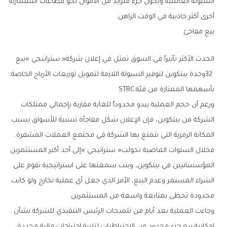
‬أخرى‭ ‬أكثر‭ ‬جاذبية‭ ‬في‭ ‬الوقت‭ ‬الراهن‭.‬
بيع‭ ‬مفاجئ
‬بأسهمها‭ ‬الممتازة‭ ‬من‭ ‬فئة‭ ‬STRC‭.‬
‬المكانة‭ ‬الرمزية‭ ‬التي‭ ‬تتمتع‭ ‬بها‭ ‬الشركة‭ ‬في‭ ‬مجتمع‭ ‬العملات‭ ‬المشفرة‭.‬
‬محدودة‭ ‬تحظى‭ ‬بمتابعة‭ ‬واسعة‭ ‬من‭ ‬المستثمرين‭.‬