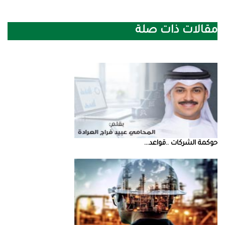
مقالات ذات صلة
حوكمة‭ ‬الشركات‭.. ‬قواعد‭ ...