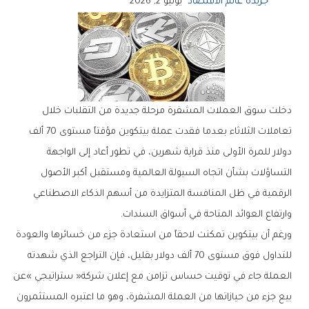
جريدة عالم الاقتصاد
يونيو 2, 2026
‬وارتفاع‭ ‬العوائد‭ ‬المتاحة‭ ‬في‭ ‬أسواق‭ ‬السندات‭.‬