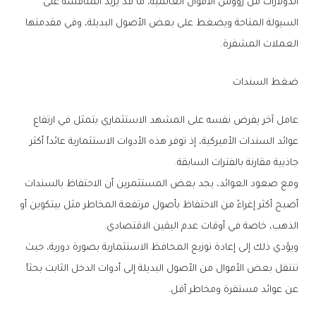
‬العملات‭ ‬المشفرة‭.‬
ضغط‭ ‬السندات
‬جاذبية‭ ‬مقارنة‭ ‬بالفترات‭ ‬السابقة‭.‬
‬الذهب،‭ ‬خاصة‭ ‬في‭ ‬أوقات‭ ‬عدم‭ ‬اليقين‭ ‬الاقتصادي‭.‬
‬عن‭ ‬عوائد‭ ‬مستقرة‭ ‬ومخاطر‭ ‬أقل‭.‬