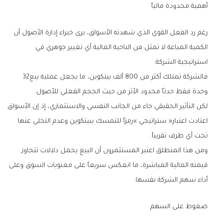
أهمية‭ ‬محدودة‭ ‬مالياً
‬استراتيجية‭ ‬الشركة‭.‬
فالشركة‭ ‬تمتلك‭ ‬أكثر‭ ‬من‭ ‬800‭ ‬ألف‭ ‬بيتكوين،‭ ‬ما‭ ‬يجعل‭ ‬عملية‭ ‬بيع‭ ‬32‭
‬وحدة‭ ‬فقط‭ ‬حدثاً‭ ‬محدود‭ ‬الأثر‭ ‬من‭ ‬حيث‭ ‬الحجم‭ ‬الفعلي‭ ‬للأصول‭.‬
‬تحت‭ ‬أي‭ ‬ظرف‭ ‬تقريباً‭.‬
‬أداء‭ ‬سهم‭ ‬الشركة‭ ‬نفسها‭.‬
ضغوط‭ ‬على‭ ‬السهم