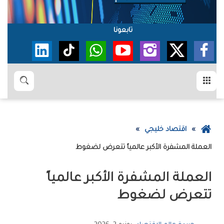
تابعونا
القائمة
بحث
عودة
اقتصاد خليجي
إلى
العملة‭ ‬المشفرة‭ ‬الأكبر‭ ‬عالمياً‭ ‬تتعرض‭ ‬لضغوط
الصفحة
الرئيسية
‬تتعرض‭ ‬لضغوط