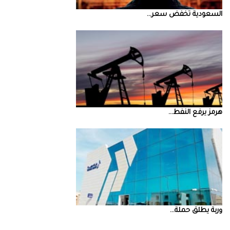
السعودية‭ ‬تخفض‭ ‬سعر‭ ...
‮‬هرمز‮‬‭ ‬يرفع‭ ‬النفط‭ ...
‮‬وربة‮‬‭ ‬يطلق‭ ‬حملة‭ ...