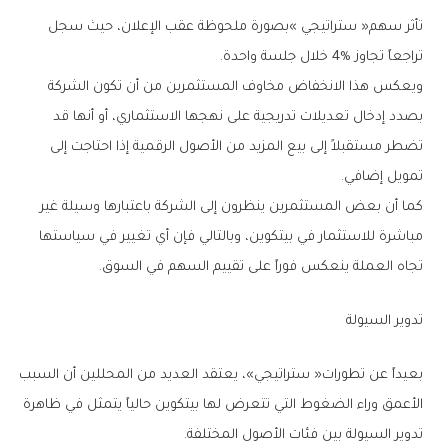
‬تراجعاً‭ ‬تجاوز‭ ‬4‭% ‬خلال‭ ‬جلسة‭ ‬واحدة‭.‬
‬تمويل‭ ‬إضافي‭.‬
‬تجاه‭ ‬العملة‭ ‬ينعكس‭ ‬فوراً‭ ‬على‭ ‬تقييم‭ ‬السهم‭ ‬في‭ ‬السوق‭.‬
تدوير‭ ‬السيولة
‬تدوير‭ ‬السيولة‭ ‬بين‭ ‬فئات‭ ‬الأصول‭ ‬المختلفة‭.‬