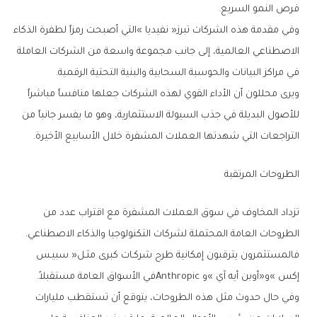
‬فرص‭ ‬النمو‭ ‬السريع‭.‬
‬في‭ ‬مراكز‭ ‬البيانات‭ ‬والحوسبة‭ ‬السحابية‭ ‬والبنية‭ ‬التحتية‭ ‬الرقمية‭.‬
‬التراجعات‭ ‬التي‭ ‬شهدتها‭ ‬العملات‭ ‬المشفرة‭ ‬خلال‭ ‬الأسابيع‭ ‬الأخيرة‭.‬
الطروحات‭ ‬المرتقبة
‬الطروحات‭ ‬العامة‭ ‬المحتملة‭ ‬لشركات‭ ‬التكنولوجيا‭ ‬والذكاء‭ ‬الاصطناعي‭.‬
‬إكس‮»‬‭ ‬و«أوبن‭ ‬أيه‭ ‬آي‮»‬‭ ‬وAnthropic‭ ‬في‭ ‬الأسواق‭ ‬العامة‭ ‬مستقبلاً‭.‬