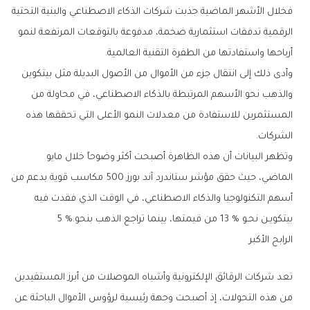
‬أرباحها‭ ‬واستفادتها‭ ‬من‭ ‬الطفرة‭ ‬التقنية‭ ‬العالمية‭.‬
‬الشركات‭.‬
‬بيتكويـن‭ ‬نحـو‭ ‬13‭ % ‬من‭ ‬قيمتها،‭ ‬بينما‭ ‬تراجع‭ ‬الذهب‭ ‬بنحو‭ ‬5‭ %.‬
الرابح‭ ‬الأكبر