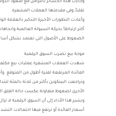
‬تقلباً،‭ ‬وفي‭ ‬مقدمتها‭ ‬العملات‭ ‬المشفرة‭.‬
‬الضغوط‭ ‬على‭ ‬الأصول‭ ‬التي‭ ‬تعتمد‭ ‬بشكل‭ ‬أساسي‭ ‬على‭ ‬تدفقات‭ ‬السيولة‭ ‬ورغبة‭ ‬المستثمرين‭ ‬في‭ ‬تحمل‭ ‬المخاطر‭.‬
موجة‭ ‬بيع‭ ‬تضرب‭ ‬السوق‭ ‬الرقمية
‬الفائدة‭ ‬المرتفعة‭ ‬لفترة‭ ‬أطول‭ ‬من‭ ‬المتوقع‭. ‬وأسفرت‭ ‬هذه‭ ‬التحركات‭ ‬عن‭ ‬خسائر‭ ‬واسعة‭ ‬النطاق‭ ‬شملت‭ ‬معظم‭ ‬العملات‭ ‬الرئيسية‭ ‬والبديلة‭.‬
‬الأخرى‭ ‬لضغوط‭ ‬متفاوتة‭ ‬عكست‭ ‬حالة‭ ‬القلق‭ ‬السائدة‭ ‬بين‭ ‬المستثمرين‭.‬
‬أسعار‭ ‬الفائدة‭ ‬أو‭ ‬ترتفع‭ ‬فيها‭ ‬احتمالات‭ ‬التشديد‭ ‬النقدي‭.‬