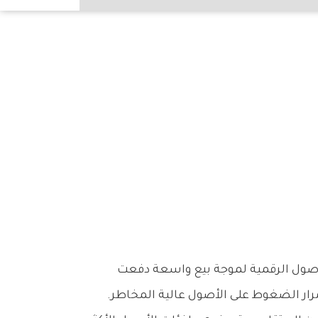
‬الأسعار‭ ‬إلى‭ ‬التراجع‭ ‬بشكل‭ ‬ملحوظ،‭ ‬وسط‭ ‬تنامي‭ ‬المخاوف‭ ‬بشأن‭ ‬مستقبل‭ ‬السياسة‭ ‬النقدية‭ ‬الأميركية‭ ‬واستمرار‭ ‬الضغوط‭ ‬على‭ ‬الأصول‭ ‬عالية‭ ‬المخاطر‭.