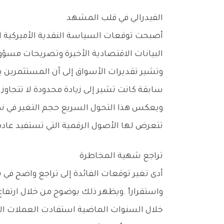
الفيدرالي‭ ‬في‭ ‬قلب‭ ‬المشهد
‬البيانات‭ ‬الاقتصادية‭ ‬الأخيرة‭ ‬وتصريحات‭ ‬مسؤولي‭ ‬الاحتياطي‭ ‬الفيدرالي‭ ‬قناعة‭ ‬المستثمرين‭ ‬بأن‭ ‬أسعار‭ ‬الفائدة‭ ‬قد‭ ‬تبقى‭ ‬مرتفعة‭ ‬لفترة‭ ‬أطول‭.‬
‬سابقة‭ ‬كانت‭ ‬تشير‭ ‬إلى‭ ‬زيادة‭ ‬محدودة‭ ‬لا‭ ‬تتجاوز‭ ‬خمساً‭ ‬وعشرين‭ ‬نقطة‭ ‬أساس‭ ‬قبل‭ ‬أسبوعين‭ ‬فقط‭.‬
‬تتعرض‭ ‬لها‭ ‬الأصول‭ ‬الرقمية‭ ‬التي‭ ‬تستفيد‭ ‬عادة‭ ‬من‭ ‬بيئة‭ ‬نقدية‭ ‬ميسرة‭ ‬وسيولة‭ ‬وفيرة‭.‬
تراجع‭ ‬شهية‭ ‬المخاطرة
‬واستقراراً‭. ‬ويظهر‭ ‬ذلك‭ ‬بوضوح‭ ‬من‭ ‬خلال‭ ‬ارتفاع‭ ‬الطلب‭ ‬على‭ ‬الدولار‭ ‬والسندات‭ ‬الحكومية‭ ‬الأميركية‭ ‬مقارنة‭ ‬بالأصول‭ ‬الرقمية‭.‬