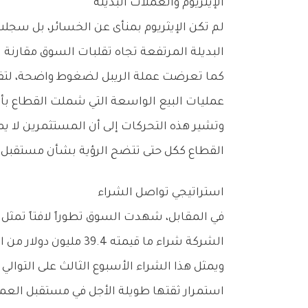
الإيثريوم‭ ‬والعملات‭ ‬البديلة
‬البديلة‭ ‬المرتفعة‭ ‬تجاه‭ ‬تقلبات‭ ‬السوق‭ ‬مقارنة‭ ‬بالبيتكوين‭ ‬التي‭ ‬تتمتع‭ ‬بسيولة‭ ‬أكبر‭ ‬وقاعدة‭ ‬استثمارية‭ ‬أوسع‭.‬
‬عمليات‭ ‬البيع‭ ‬الواسعة‭ ‬التي‭ ‬شملت‭ ‬القطاع‭ ‬بأكمله‭.‬
‬القطاع‭ ‬ككل‭ ‬حتى‭ ‬تتضح‭ ‬الرؤية‭ ‬بشأن‭ ‬مستقبل‭ ‬الأسواق‭ ‬المالية‭ ‬العالمية‭.‬
استراتيجي‭ ‬تواصل‭ ‬الشراء
‬الشركة‭ ‬شراء‭ ‬ما‭ ‬قيمته‭ ‬39‭.‬4‭ ‬مليون‭ ‬دولار‭ ‬من‭ ‬العملة‭ ‬المشفرة،‭ ‬مواصلة‭ ‬بذلك‭ ‬استراتيجية‭ ‬التراكم‭ ‬التي‭ ‬تتبعها‭ ‬منذ‭ ‬سنوات‭.‬
‬استمرار‭ ‬ثقتها‭ ‬طويلة‭ ‬الأجل‭ ‬في‭ ‬مستقبل‭ ‬العملة‭ ‬الرقمية‭ ‬الأكبر‭ ‬عالمياً‭.‬