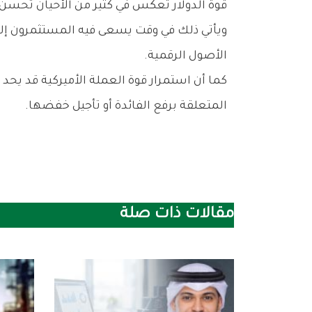
‬قوة‭ ‬الدولار‭ ‬تعكس‭ ‬في‭ ‬كثير‭ ‬من‭ ‬الأحيان‭ ‬تحسن‭ ‬الطلب‭ ‬على‭ ‬الملاذات‭ ‬التقليدية‭ ‬مقارنة‭ ‬بالأصول‭ ‬عالية‭ ‬المخاطر‭.‬
‬الأصول‭ ‬الرقمية‭.‬
‬المتعلقة‭ ‬برفع‭ ‬الفائدة‭ ‬أو‭ ‬تأجيل‭ ‬خفضها‭.‬
مقالات ذات صلة