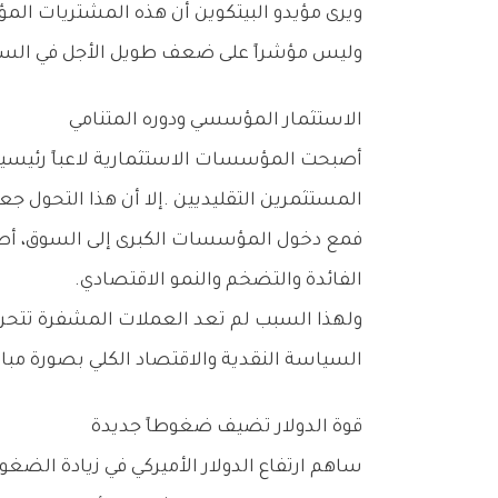
‬وليس‭ ‬مؤشراً‭ ‬على‭ ‬ضعف‭ ‬طويل‭ ‬الأجل‭ ‬في‭ ‬السوق‭.‬
الاستثمار‭ ‬المؤسسي‭ ‬ودوره‭ ‬المتنامي
‬المستثمرين‭ ‬التقليديين‭. ‬إلا‭ ‬أن‭ ‬هذا‭ ‬التحول‭ ‬جعل‭ ‬العملات‭ ‬الرقمية‭ ‬أكثر‭ ‬ارتباطاً‭ ‬أيضاً‭ ‬بالمتغيرات‭ ‬الاقتصادية‭ ‬العالمية‭.‬
‬الفائدة‭ ‬والتضخم‭ ‬والنمو‭ ‬الاقتصادي‭.‬
‬السياسة‭ ‬النقدية‭ ‬والاقتصاد‭ ‬الكلي‭ ‬بصورة‭ ‬مباشرة‭.‬
قوة‭ ‬الدولار‭ ‬تضيف‭ ‬ضغوطاً‭ ‬جديدة