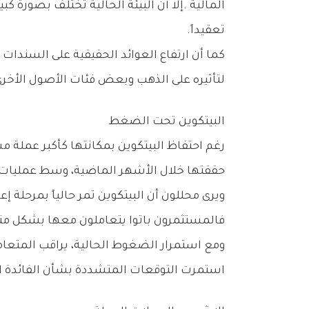
‬تعقيداً‭.‬
‬لتأثيره‭ ‬على‭ ‬الذهب‭ ‬وبعض‭ ‬فئات‭ ‬الأصول‭ ‬الأخرى‭.‬
البيتكوين‭ ‬تحت‭ ‬الضغط
‬حققتها‭ ‬خلال‭ ‬الأشهر‭ ‬الماضية،‭ ‬وسط‭ ‬عمليات‭ ‬جني‭ ‬أرباح‭ ‬وتراجع‭ ‬الطلب‭ ‬الاستثماري‭ ‬قصير‭ ‬الأجل‭.‬
‬فالمستثمرون‭ ‬باتوا‭ ‬يتعاملون‭ ‬معها‭ ‬بشكل‭ ‬متزايد‭ ‬كأصل‭ ‬مالي‭ ‬يرتبط‭ ‬بحركة‭ ‬السيولة‭ ‬العالمية‭ ‬وليس‭ ‬فقط‭ ‬كعملة‭ ‬رقمية‭ ‬مستقلة‭.‬
‬استمرت‭ ‬التوقعات‭ ‬المتشددة‭ ‬بشأن‭ ‬الفائدة‭ ‬الأميركية‭.‬