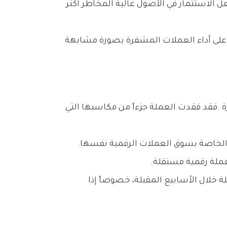
ويرى‭ ‬محللون‭ ‬أن‭ ‬البيتكوين‭ ‬تمر‭ ‬حالياً‭ ‬بمرحلة‭ ‬إعادة‭ ‬تقييم‭ ‬تتأثر‭ ‬بعوامل‭ ‬اقتصادية‭ ‬كلية‭ ‬أكثر‭ ‬من‭ ‬تأثرها‭ ‬بالعوامل‭ ‬الخاصة‭ ‬بسوق‭ ‬العملات‭ ‬الرقمية‭ ‬نفسها‭.