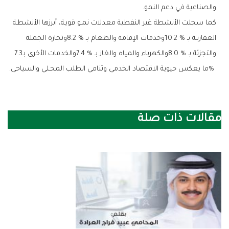
‬والصناعية‭ ‬في‭ ‬دعم‭ ‬النمو‭.‬
‬والتجزئة‭ ‬بـ8‭.‬0‭ % ‬والكهرباء‭ ‬والمياه‭ ‬والغاز‭ ‬بـ7‭.‬4‭ % ‬والخدمات‭ ‬الأخرى‭ ‬بـ7.3‭
% ‬ما‭ ‬يعكس‭ ‬حيوية‭ ‬الاقتصاد‭ ‬الخدمي‭ ‬وتنامي‭ ‬الطلب‭ ‬المحـلي‭ ‬والسياحي‭.‬
مقالات ذات صلة