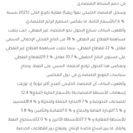
‬في‭ ‬حجم‭ ‬النشاط‭ ‬الاقتصادي‭.‬
‬1.6‭ % ‬بالأسعار‭ ‬الثابتة،‭ ‬ما‭ ‬يعكس‭ ‬استمرار‭ ‬الزخم‭ ‬الاقتصادي‭.‬
‬على‭ ‬مستوى‭ ‬الناتج‭ ‬الحقيقي‭ ‬70‭.‬7‭ % ‬مقابل29‭.‬3‭ % ‬للقطاع‭ ‬النفطي‭.‬
‬سياسات‭ ‬التنويع‭ ‬الاقتصادي‭ ‬في‭ ‬دول‭ ‬المجلس‭.‬
‬إسهامات‭ ‬الأنشطة‭ ‬الاقتصادية‭ (‬بالأسعار‭ ‬الجارية‭) ‬لتبلغ‭ ‬12‭.‬4‭ %
‬و7‭.‬5‭ %‬‭ ‬للإدارة‭ ‬العامة‭ ‬والدفاع‭ ‬و7‭.‬0‭ % ‬للماليـة‭ ‬والتأميـن‭ ‬و5‭.‬8‭ %