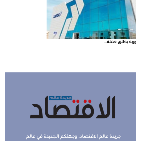
‮‬وربة‮‬‭ ‬يطلق‭ ‬حملة‭ ...
جريدة عالم الاقتصاد، وجهتكم الجديدة في عالم