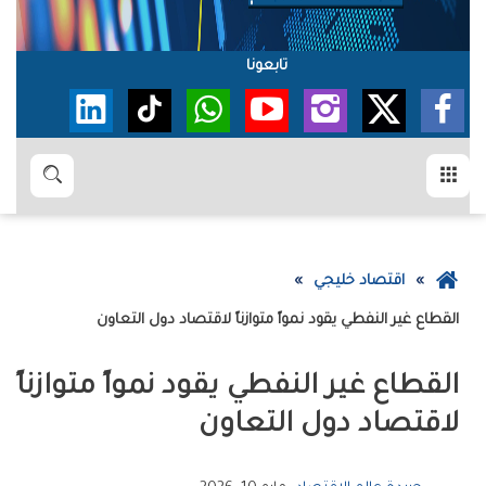
تابعونا
القائمة
بحث
عودة
اقتصاد خليجي
إلى
القطاع‭ ‬غير‭ ‬النفطي‭ ‬يقود‭ ‬نمواً‭ ‬متوازناً‭ ‬لاقتصاد‭ ‬دول‭ ‬التعاون
الصفحة
الرئيسية
‬لاقتصاد‭ ‬دول‭ ‬التعاون