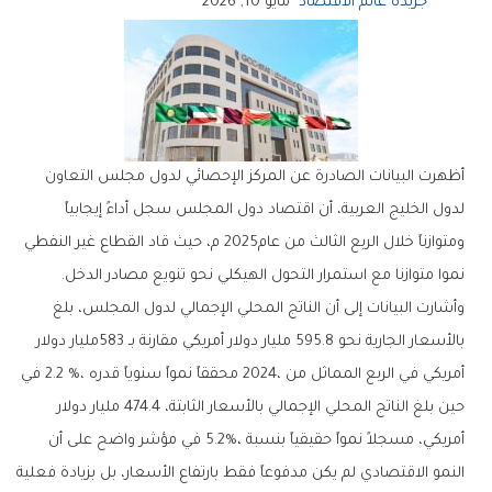
جريدة عالم الاقتصاد
مايو 10, 2026
‬نموا‭ ‬متوازنا‭ ‬مع‭ ‬استمرار‭ ‬التحول‭ ‬الهيكلي‭ ‬نحو‭ ‬تنويع‭ ‬مصادر‭ ‬الدخل‭.‬