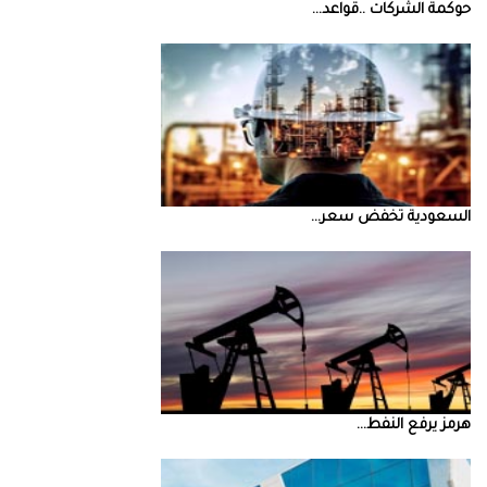
حوكمة‭ ‬الشركات‭.. ‬قواعد‭ ...
السعودية‭ ‬تخفض‭ ‬سعر‭ ...
‮‬هرمز‮‬‭ ‬يرفع‭ ‬النفط‭ ...