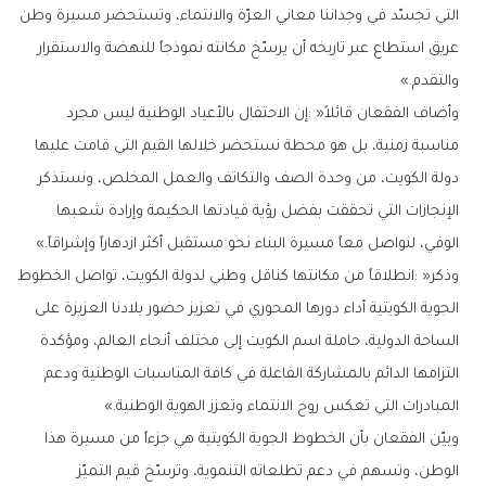
‬والتقدم‮»‬‭.‬
‬الوفي،‭ ‬لنواصل‭ ‬معاً‭ ‬مسيرة‭ ‬البناء‭ ‬نحو‭ ‬مستقبل‭ ‬أكثر‭ ‬ازدهاراً‭ ‬وإشراقاً‮»‬‭.‬
‬المبادرات‭ ‬التي‭ ‬تعكس‭ ‬روح‭ ‬الانتماء‭ ‬وتعزز‭ ‬الهوية‭ ‬الوطنية‮»‬‭.‬