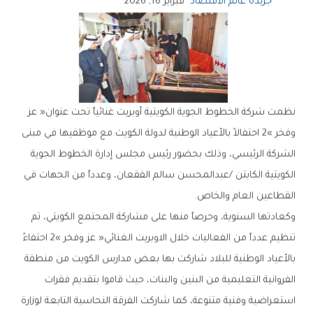
جريدة عالم الاقتصاد
فبراير 16, 2026
‬القطاعين‭ ‬العام‭ ‬والخاص‭.‬