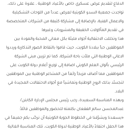
‬في‭ ‬تقديم‭ ‬المأكولات‭ ‬الخفيفة‭ ‬والمشروبات‭ ‬وغيرها‭. ‬
‬البلاد‭. ‬
وبهذه‭ ‬المناسبة‭ ‬السعيدة،‭ ‬رحب‭ ‬رئيس‭ ‬مجلس‭ ‬الإدارة‭ ‬الكابتن‭/
‬عبدالمحسن‭ ‬سالم‭ ‬الفقعان‭ ‬بكلمته‭ ‬للحضور‭ ‬والموظفين‭ ‬قائلاً‭: