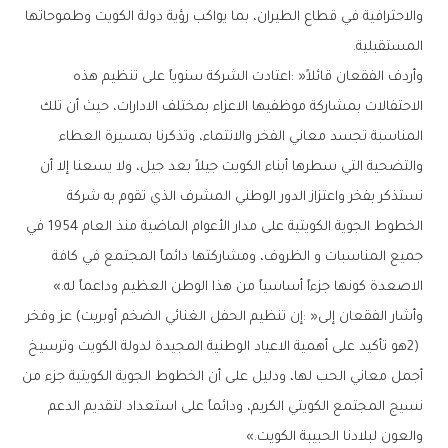
‬المستقبلية‭.‬
‬الاصعدة‭ ‬كونها‭ ‬جزءاً‭ ‬أساسياً‭ ‬من‭ ‬هذا‭ ‬الوطن‭ ‬العظيم‭ ‬وداعماً‭ ‬له‮»‬‭.‬
‬والعون‭ ‬لبلادنا‭ ‬الحبيبة‭ ‬الكويت‮»‬‭.‬