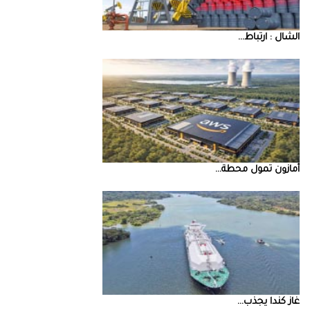
‮‬الشال‮ ‬‭: ‬ارتباط‭ ...
أمازون‭ ‬تمول‭ ‬محطة‭ ...
غاز‭ ‬كندا‭ ‬يجذب‭ ...