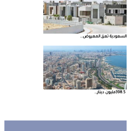
السعودية‭ ‬تعزز‭ ‬المعروض‭ ...
398.5‭ ‬مليون‭ ‬دينار‭ ...