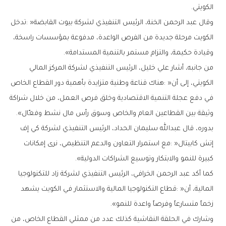
‬الكويتي‭.‬
‬وقيادة‭ ‬حكيمة،‭ ‬والتزام‭ ‬مستمر‭ ‬بالتنمية‭ ‬المستدامة‭.‬‮»‬
‬وثيقة‭ ‬بين‭ ‬القطاعين‭ ‬العام‭ ‬والخاص‭ ‬وسوق‭ ‬رأس‭ ‬مال‭ ‬نشط‭ ‬وفعّال‭.‬‮»‬
‬كبيرة‭ ‬للنمو‭ ‬والابتكار‭ ‬وتوسيع‭ ‬الشراكات‭ ‬الدولية‭.‬‮»‬
‬زخماً‭ ‬متسارعاً‭ ‬وفرصاً‭ ‬واعدة‭ ‬للنمو‭.‬‮»‬