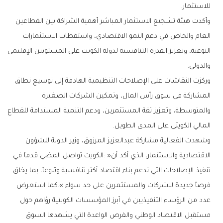
‬للاستثمار‭.‬
‬والدولي‭.‬
‬المالي‭ ‬الكويتي‭ ‬على‭ ‬المدى‭ ‬الطويل‭.‬