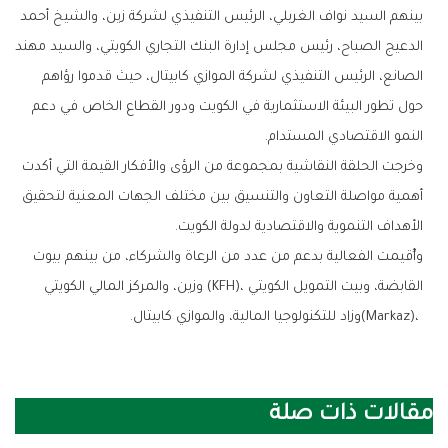
‬النمو‭ ‬الاقتصادي‭ ‬المستدام‭.‬
‬الأهداف‭ ‬التنموية‭ ‬والاقتصادية‭ ‬لدولة‭ ‬الكويت‭.‬
(‬Markaz‭)‬،‭ ‬وزاد‭ ‬للتكنولوجيا‭ ‬المالية،‭ ‬والموازي‭ ‬كابيتال‭.‬
مقالات ذات صلة