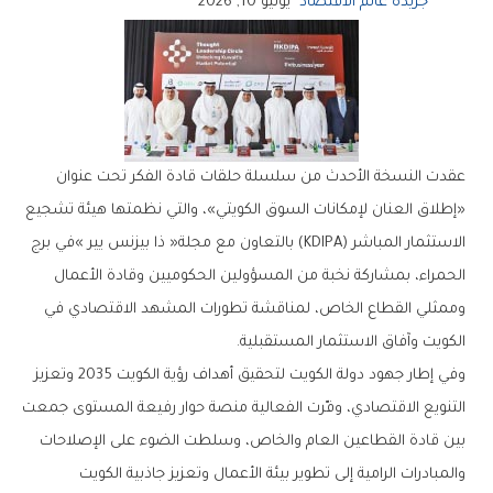
جريدة عالم الاقتصاد
يونيو 10, 2026
‬الكويت‭ ‬وآفاق‭ ‬الاستثمار‭ ‬المستقبلية‭.‬