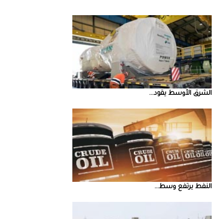
الشرق‭ ‬الأوسط‭ ‬يقود‭ ...
النفط‭ ‬يرتفع‭ ‬وسط‭ ...