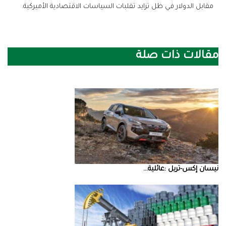
‬مقابل‭ ‬الدولار‭ ‬في‭ ‬ظل‭ ‬تزايد‭ ‬تقلبات‭ ‬السياسات‭ ‬الاقتصادية‭ ‬الأميركية‭.‬
مقالات ذات صلة
نيسان‭ ‬إكس‭-‬تريل‭: ‬عائلية‭ ...