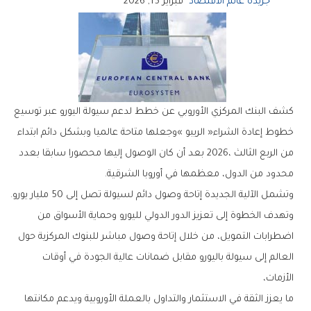
جريدة عالم الاقتصاد
فبراير 15, 2026
‬محدود‭ ‬من‭ ‬الدول،‭ ‬معظمها‭ ‬في‭ ‬أوروبا‭ ‬الشرقية‭.‬
وتشمل‭ ‬الآلية‭ ‬الجديدة‭ ‬إتاحة‭ ‬وصول‭ ‬دائم‭ ‬لسيولة‭ ‬تصل‭ ‬إلى‭ ‬50‭ ‬مليار‭ ‬يورو‭.‬
‬الأزمات،