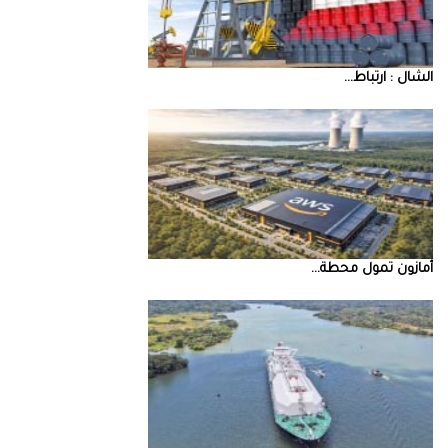
‮‬الشال‮ ‬‭: ‬ارتباط‭ ...
أمازون‭ ‬تمول‭ ‬محطة‭ ...