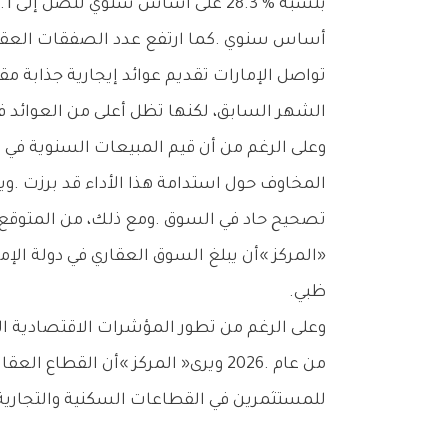
‬أساس‭ ‬سنوي‭. ‬كما‭ ‬ارتفع‭ ‬عدد‭ ‬الصفقات‭ ‬العقارية‭ ‬في‭ ‬أبوظبي‭ ‬بنسبة‭ ‬42‭.‬3‭ % ‬على‭ ‬أساس‭ ‬سنوي‭ ‬ليصل‭ ‬إلى‭ ‬نحو‭ ‬15‭,‬800‭ ‬صفقة‭.‬
‬الشهر‭ ‬السابق،‭ ‬لكنها‭ ‬تظل‭ ‬أعلى‭ ‬من‭ ‬العوائد‭ ‬في‭ ‬أسواق‭ ‬عالمية‭ ‬راسخــة‭ ‬مثــل‭ ‬سنغافورة‭ (‬3.0‭ %)‬،‭ ‬ونيويورك‭ (‬5.8‭ %)‬،‭ ‬ولندن‭ (‬3.3‭ %).‬
‬ظبي‭.‬
‬للمستثمرين‭ ‬في‭ ‬القطاعات‭ ‬السكنية‭ ‬والتجارية‭ ‬والصناعية‭ ‬على‭ ‬حد‭ ‬سواء‭.‬