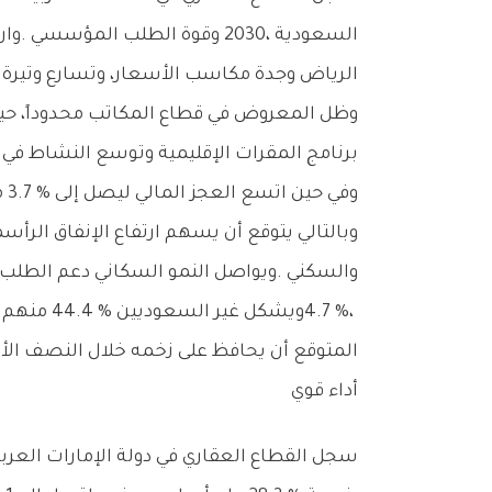
‬الرياض‭ ‬وجدة‭ ‬مكاسب‭ ‬الأسعار،‭ ‬وتسارع‭ ‬وتيرة‭ ‬المعروض‭ ‬من‭ ‬قبل‭ ‬المطورين‭ ‬عبر‭ ‬المشاريع‭ ‬العملاقة‭ ‬والتطويرات‭ ‬السكنية‭ ‬الفاخرة‭.‬
‬برنامج‭ ‬المقرات‭ ‬الإقليمية‭ ‬وتوسع‭ ‬النشاط‭ ‬في‭ ‬قطاعات‭ ‬الرعاية‭ ‬الصحية‭ ‬وقطاع‭ ‬التكنولوجيا‭.‬
‬المتوقع‭ ‬أن‭ ‬يحافظ‭ ‬على‭ ‬زخمه‭ ‬خلال‭ ‬النصف‭ ‬الأول‭ ‬من‭ ‬عام‭ ‬2026،‭ ‬ما‭ ‬يشير‭ ‬إلى‭ ‬استقرار‭ ‬السوق‭ ‬وإمكانية‭ ‬تحقيق‭ ‬مكاسب‭ ‬إضافية‭ ‬للمستثمرين‭.‬
أداء‭ ‬قوي‭ ‬