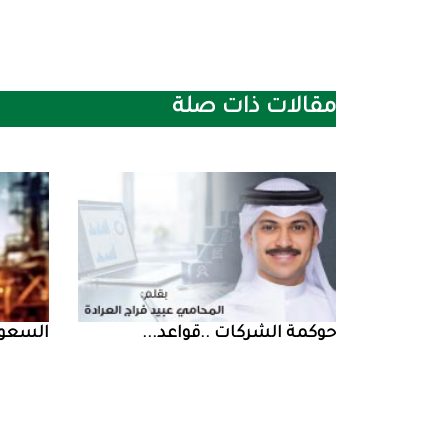
مقالات ذات صلة
حوكمة‭ ‬الشركات‭.. ‬قواعد‭ ...
السعودية‭ ‬تخف‭‬‭