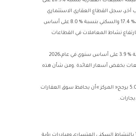
وعلى‭ ‬صعيد‭ ‬التوقعات‭ ‬المستقبلية،‭ ‬يتوقع‭ ‬التقرير‭ ‬أن‭ ‬يسجل‭ ‬الناتج‭ ‬المحلي‭ ‬الإجمالي‭ ‬الفعلي‭ ‬للدولة‭ ‬نمواًً‭ ‬بنسبـة‭ ‬3‭.‬9‭ % ‬على‭ ‬أساس‭ ‬سنوي‭ ‬في‭ ‬عام‭ ‬2026،‭