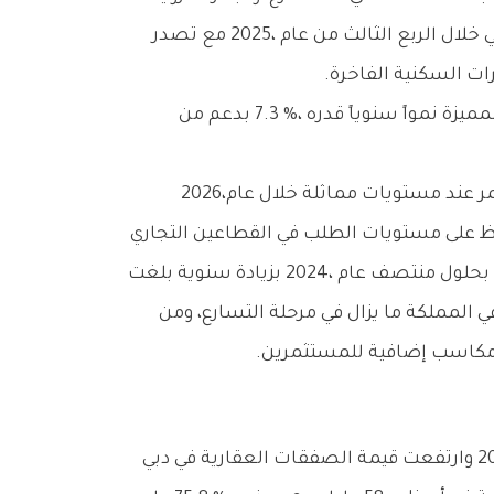
وفي‭ ‬حين‭ ‬اتسع‭ ‬العجز‭ ‬المالي‭ ‬ليصل‭ ‬إلى‭ ‬3‭.‬7‭ % ‬من‭ ‬الناتج‭ ‬المحلي‭ ‬الإجمالي‭ ‬في‭ ‬عام‭ ‬2025،‭ ‬فمن‭ ‬المتوقع‭ ‬أن‭ ‬يستمر‭ ‬عند‭ ‬مستويات‭ ‬مماثلة‭ ‬خلال‭ ‬عام‭ ‬2026،‭