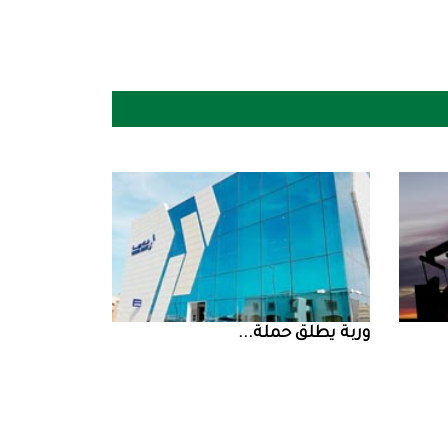
‮‬وربة‮‬‭ ‬يطلق‭ ‬حملة‭ ...