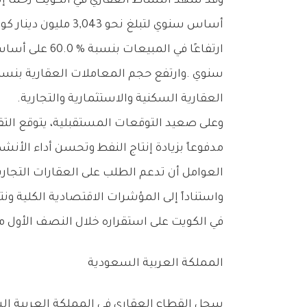
‬العقارية‭ ‬السكنية‭ ‬والاستثمارية‭ ‬والتجارية‭.‬
‬العوامل‭ ‬أن‭ ‬تدعم‭ ‬الطلب‭ ‬على‭ ‬العقارات‭ ‬التجارية‭ ‬والصناعية‭ ‬خلال‭ ‬الفترة‭ ‬المقبلة‭.‬
‬في‭ ‬الكويت‭ ‬على‭ ‬استقراره‭ ‬خلال‭ ‬النصف‭ ‬الأول‭ ‬من‭ ‬عام‭ ‬2026،‭ ‬مع‭ ‬توقعات‭ ‬بارتفاع‭ ‬أسعار‭ ‬الأراضي‭ ‬ومستويات‭ ‬الإيجارات‭.‬
المملكة‭ ‬العربية‭ ‬السعودية