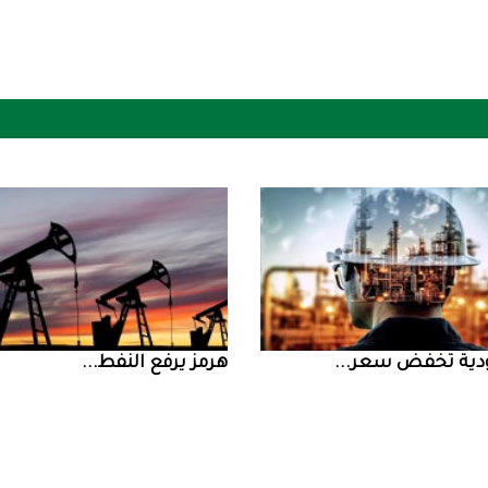
ض سعر ...
‮‬هرمز‮‬‭ ‬يرفع‭ ‬النفط‭ ...