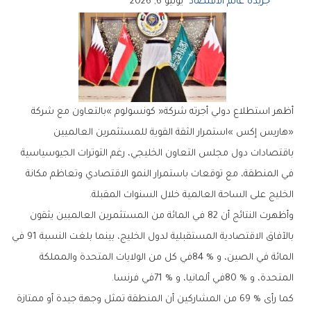
جريدة عالم الاقتصاد
يوليو 6, 2026
‬الخليج‭ ‬على‭ ‬الساحة‭ ‬العالمية‭ ‬خلال‭ ‬السنوات‭ ‬المقبلة‭.‬
‬المتحدة،‭ ‬و80‭ % ‬في‭ ‬ألمانيا،‭ ‬و71‭ % ‬في‭ ‬فرنسا‭.‬