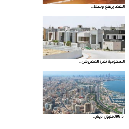
النفط‭ ‬يرتفع‭ ‬وسط‭ ...
السعودية‭ ‬تعزز‭ ‬المعروض‭ ...
398.5‭ ‬مليون‭ ‬دينار‭ ...