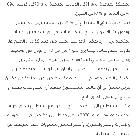
‬المملكة‭ ‬المتحدة،‭ ‬و71‭ % ‬في‭ ‬الولايات‭ ‬المتحدة،‭ ‬و70‭ % ‬في‭ ‬فرنسا،‭ ‬و69‭
‬‭% ‬في‭ ‬ألمانيا،‭ ‬و67‭ % ‬في‭ ‬الصين‭.‬
‬طاولة‭ ‬المفاوضات،‭ ‬بينما‭ ‬يرى‭ ‬نحو‭ ‬4‭ ‬من‭ ‬كل‭ ‬10‭ ‬أن‭ ‬تؤدي‭ ‬دور‭ ‬الوسيط‭.‬
‬تتوقع‭ ‬أن‭ ‬تنتهي‭ ‬باتفاق‭ ‬ناجح‭.‬
‬اقتصادات‭ ‬المنطقة‭.‬