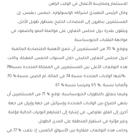
‬للاستثمار‭ ‬وممارسة‭ ‬الأعمال‭ ‬في‭ ‬الوقت‭ ‬الراهن‭.‬
‬مواجهة‭ ‬التقلبات‭ ‬الجيوسياسية‭.‬
‬هذه‭ ‬التوقعات‭ ‬الأعلى‭ ‬بين‭ ‬المستثمرين‭ ‬في‭ ‬المملكة‭ ‬المتحدة‭ ‬بنسبة‭ ‬78‭
%‬،‭ ‬تليها‭ ‬الولايات‭ ‬المتحدة‭ ‬بنسبة‭ ‬74‭ ‬في‭ ‬المائة،‭ ‬ثم‭ ‬الصين‭ ‬بنسبة‭ ‬70‭ %‬،‭
‬وألمانيا‭ ‬بنسبة‭ ‬65‭ %‬،‭ ‬وفرنسا‭ ‬بنسبة‭ ‬61‭ %.‬
‬وغير‭ ‬مؤثرة‭ ‬في‭ ‬استقرار‭ ‬المنطقة‭ ‬على‭ ‬المدى‭ ‬الطويل‭.‬