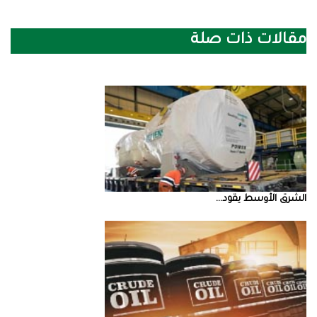
مقالات ذات صلة
الشرق‭ ‬الأوسط‭ ‬يقود‭ ...