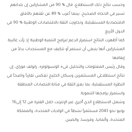
‬الدول‭ ‬الأربع‭. ‬
‬إيقافها‭.‬
‬واستمرار‭ ‬برامجها‭ ‬التنموية‭.‬
وشمل‭ ‬الاستطلاع‭ ‬الذي‭ ‬أُجري‭ ‬عبر‭ ‬الإنترنت‭ ‬خلال‭ ‬الفترة‭ ‬من‭ ‬12‭ ‬إلى‭ ‬16‭
‬المتحدة،‭ ‬وألمانيا،‭ ‬وفرنسا،‭ ‬والصين‭.‬