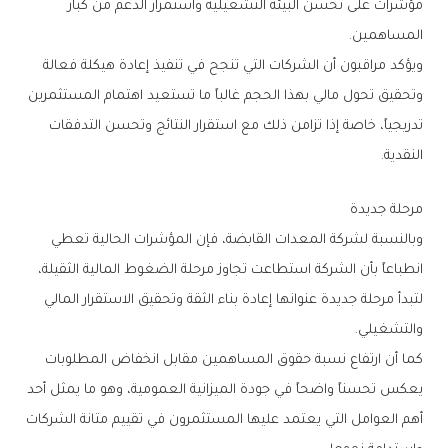
‬المساهمين‭.‬
‬النقدية‭.‬
مرحلة‭ ‬جديدة
‬والتشغيلي‭.‬