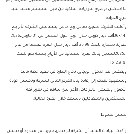
‬فراج‭ ‬العراده‭.‬
‬367‭.‬14‭ ‬ألف‭ ‬دينار‭ ‬كويتي‭ ‬خلال‭ ‬الربع‭ ‬الأول‭ ‬المنتهي‭ ‬في‭ ‬31‭ ‬مارس‭ ‬2026،‭
‬1512‭.‬8‭ %.‬
‬المستثمرين‭ ‬والمتعاملين‭ ‬بالسهم‭ ‬خلال‭ ‬الفترة‭ ‬الحالية‭.‬
تحسن‭ ‬ملحوظ