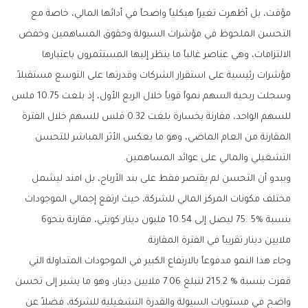
‬مؤشرات‭ ‬رئيسية‭ ‬على‭ ‬استقرار‭ ‬الشركات‭ ‬وقدرتها‭ ‬على‭ ‬التوسع‭ ‬مستقبلاً‭.‬
‬التشغيلي‭ ‬والمالي‭ ‬على‭ ‬عوائد‭ ‬المساهمين‭.‬
‬بنسبة‭ ‬75‭. ‬5‭% ‬ليصل‭ ‬إلى‭ ‬10‭.‬54‭ ‬مليون‭ ‬دينار‭ ‬كويتي،‭ ‬مقارنة‭ ‬بنحو‭ ‬6‭
‬ملايين‭ ‬دينار‭ ‬تقريباً‭ ‬في‭ ‬الفترة‭ ‬المقارنة‭.‬