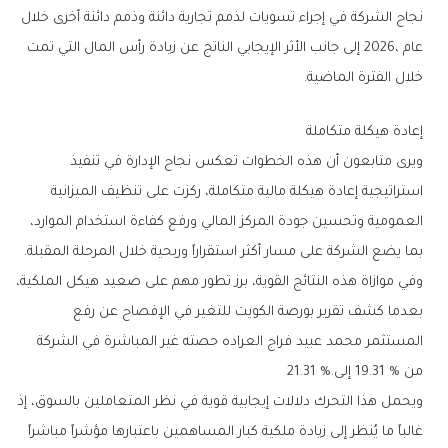
‬خلال‭ ‬الفترة‭ ‬الماضية‭.‬
إعادة‭ ‬هيكلة‭ ‬متكاملة
‬بما‭ ‬يضع‭ ‬الشركة‭ ‬على‭ ‬مسار‭ ‬أكثر‭ ‬استقراراً‭ ‬وربحية‭ ‬خلال‭ ‬المرحلة‭ ‬المقبلة‭.‬
‬من‭ ‬19‭.‬31‭ %‬‭ ‬إلى‭ ‬21‭.‬31‭ %.‬