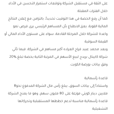
‬خلال‭ ‬الفترات‭ ‬المقبلة‭.‬
‬القيمة‭ ‬السوقية‭.‬
‬شركة‭ ‬كابيتال‭ ‬بريدج‭ ‬لبيع‭ ‬الأسهم‭ ‬في‭ ‬المرتبة‭ ‬الثانية‭ ‬بحصة‭ ‬تبلغ‭ ‬20‭%‬،‭
‬وفق‭ ‬بيانات‭ ‬بورصة‭ ‬الكويت‭.‬
قاعدة‭ ‬رأسمالية
واستناداً‭ ‬إلى‭ ‬بيانات‭ ‬السوق،‭ ‬يبلغ‭ ‬رأس‭ ‬مال‭ ‬الشركة‭ ‬المدفوع‭ ‬نحو‭ ‬8‭
‬التشغيلية‭.‬