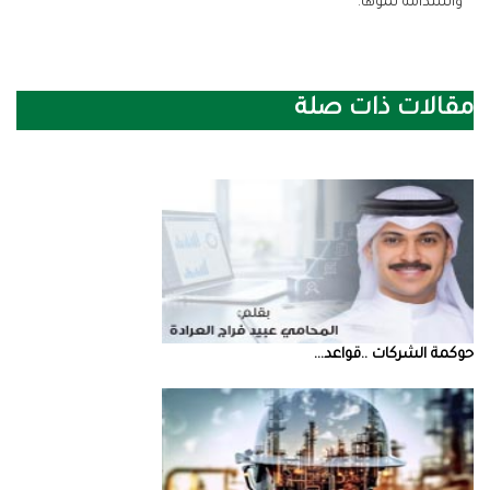
‬واستدامة‭ ‬نموها‭.‬
مقالات ذات صلة
حوكمة‭ ‬الشركات‭.. ‬قواعد‭ ...