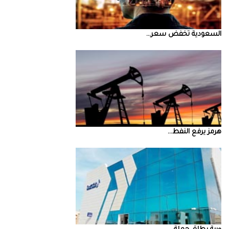
السعودية‭ ‬تخفض‭ ‬سعر‭ ...
‮‬هرمز‮‬‭ ‬يرفع‭ ‬النفط‭ ...